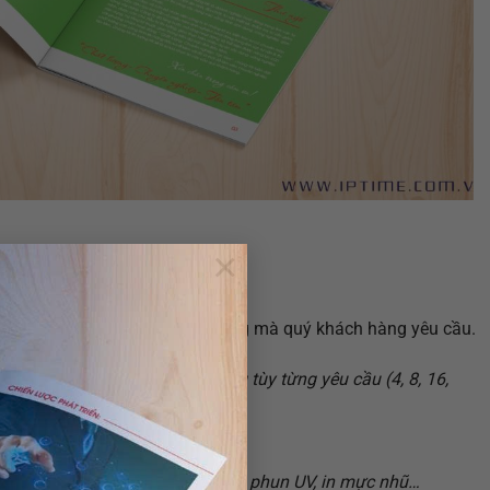
×
file tại IPTIME
n theo nhiều mẫu mã, kiểu dáng mà quý khách hàng yêu cầu.
ofile theo dạng quyển với số trang tùy từng yêu cầu (4, 8, 16,
m, 20 x 30 cm…
 200 – 300 gsm.
n mang, ép nhũ, bế khuôn, bế nổi, phun UV, in mực nhũ…