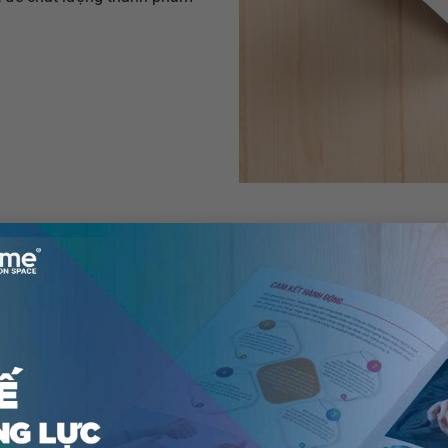
Quy trình in pro
Các
sản phẩm in profile
được i
Kích thước in profile: in pr
24…), kích thước 15 x 20 c
Định lượng giấy in profile:
Gia công sau in profile: cá