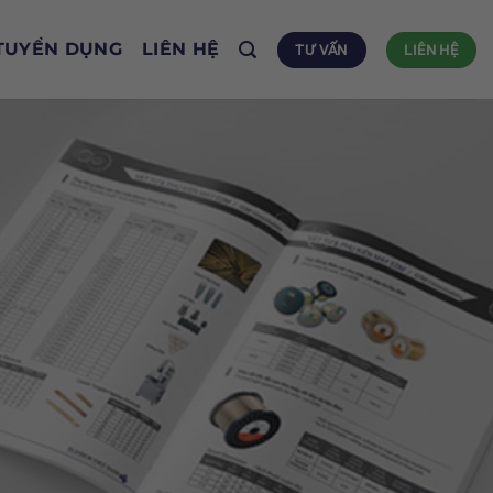
TUYỂN DỤNG
LIÊN HỆ
TƯ VẤN
LIÊN HỆ