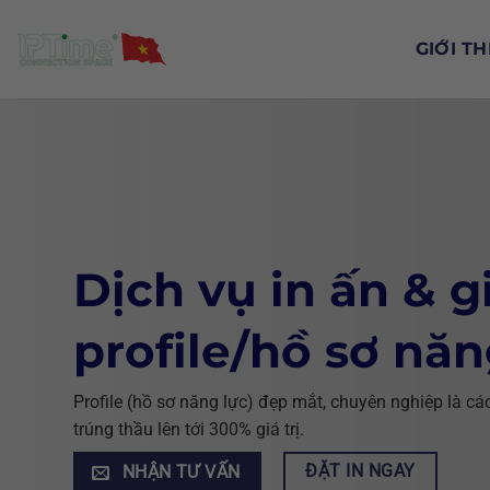
Chuyển
đến
GIỚI TH
nội
dung
Dịch vụ in ấn & g
profile/hồ sơ năn
Profile (hồ sơ năng lực) đẹp mắt, chuyên nghiệp là c
trúng thầu lên tới 300% giá trị.
ĐẶT IN NGAY
NHẬN TƯ VẤN