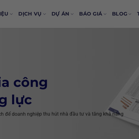
IỆU
DỊCH VỤ
DỰ ÁN
BÁO GIÁ
BLOG
ia công
g lực
ách để doanh nghiệp thu hút nhà đầu tư và tăng khả năng