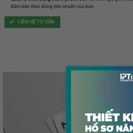
đảm bảo theo đúng tiêu chuẩn của bạn.
LIÊN HỆ TƯ VẤN