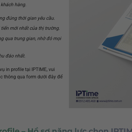
 khách hàng.
àng đúng thời gian yêu cầu.
 tiến mới nhất của thị trường.
ng qua trung gian, nhờ đó mọi
chu đáo nhất.
 in profile tại IPTIME, vui
 lạc thông qua form dưới đây để
rofile – Hồ sơ năng lực chọn IPT