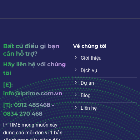
Bất cứ điều gì bạn
Về chúng tôi
cần hỗ trợ?
Giới thiệu
Hãy liên hệ với chúng
Dịch vụ
tôi
Dự án
[E]:
info@iptime.com.vn
Blog
[T]: 0912 485468 -
Liên hệ
0834 270 468
IP TIME mong muốn xây
dựng cho mỗi đơn vị 1 bản