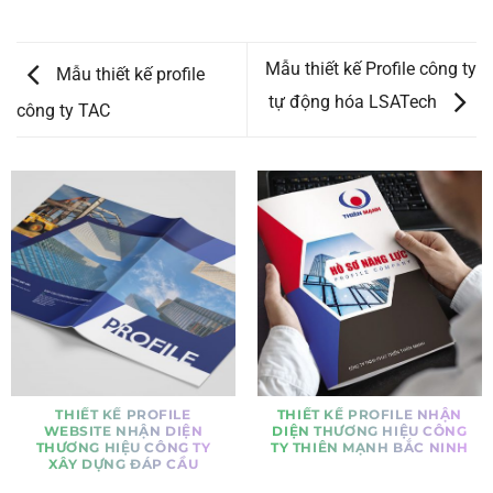
Mẫu thiết kế Profile công ty
Mẫu thiết kế profile
tự động hóa LSATech
công ty TAC
THIẾT KẾ PROFILE
THIẾT KẾ PROFILE NHẬN
WEBSITE NHẬN DIỆN
DIỆN THƯƠNG HIỆU CÔNG
THƯƠNG HIỆU CÔNG TY
TY THIÊN MẠNH BẮC NINH
XÂY DỰNG ĐÁP CẦU