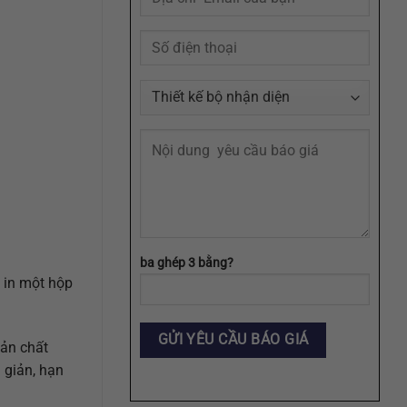
Định
Dạng
AI,
EPS,
SVG
ba ghép 3 bằng?
, in một hộp
bản chất
 giản, hạn