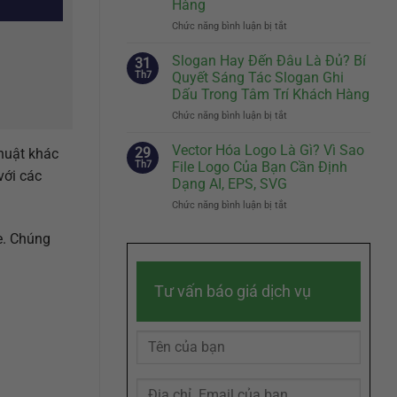
Hàng
Đầu
Nhân
Tiên
Chức năng bình luận bị tắt
Vật
ở
Quyết
Đại
Brand
Định
Diện
Story
Slogan Hay Đến Đâu Là Đủ? Bí
31
Sự
Hiệu
Là
Th7
Quyết Sáng Tác Slogan Ghi
Khác
Quả
Gì?
Dấu Trong Tâm Trí Khách Hàng
Biệt
Cách
Chức năng bình luận bị tắt
Của
ở
Kể
Doanh
Slogan
Câu
Nghiệp
Hay
Chuyện
Vector Hóa Logo Là Gì? Vì Sao
29
thuật khác
Đến
Thương
Th7
File Logo Của Bạn Cần Định
với các
Đâu
Hiệu
Dạng AI, EPS, SVG
Là
Chạm
Chức năng bình luận bị tắt
ở
Đủ?
Đến
Vector
Bí
Cảm
Hóa
Quyết
e. Chúng
Xúc
Logo
Sáng
Khách
Là
Tác
Hàng
Gì?
Slogan
Tư vấn báo giá dịch vụ
Vì
Ghi
Sao
Dấu
File
Trong
Logo
Tâm
Của
Trí
Bạn
Khách
Cần
Hàng