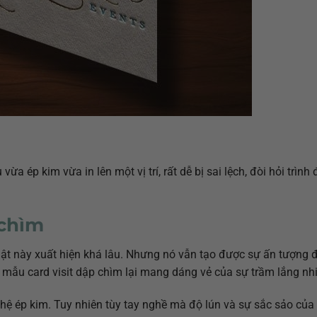
a ép kim vừa in lên một vị trí, rất dễ bị sai lệch, đòi hỏi trình 
 chìm
ật này xuất hiện khá lâu. Nhưng nó vẫn tạo được sự ấn tượng đ
i mẫu card visit dập chìm lại mang dáng vẻ của sự trầm lắng nh
ghệ ép kim. Tuy nhiên tùy tay nghề mà độ lún và sự sắc sảo củ