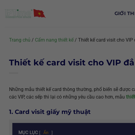
Chuyển
đến
GIỚI TH
nội
dung
Trang chủ
/
Cẩm nang thiết kế
/
Thiết kế card visit cho VI
Thiết kế card visit cho VIP đ
Những mẫu thiết kế card thông thường, phổ biến sẽ được c
các VIP, các sếp thì lại có những yêu cầu cao hơn, mẫu
thiế
1. Card visit giấy mỹ thuật
MỤC LỤC
[
Ẩn
]