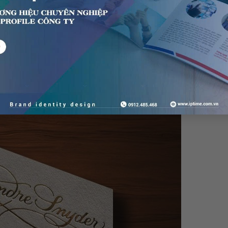
foil fusing. Thường thì loại card này được in trên chất liệu giấy
àu đỏ, màu bạc silver, màu trắng camay, màu xanh lá cây….Th
những dự án lớn, thông thường họ thuê văn phòng trên những b
ỷ trăm tỷ.