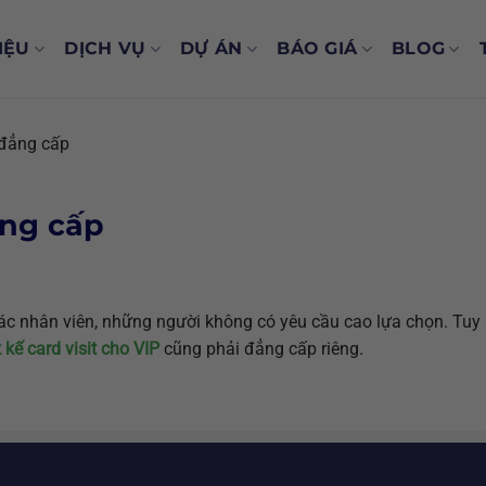
IỆU
DỊCH VỤ
DỰ ÁN
BÁO GIÁ
BLOG
P đẳng cấp
ẳng cấp
ác nhân viên, những người không có yêu cầu cao lựa chọn. Tuy n
t kế card visit cho VIP
cũng phải đẳng cấp riêng.