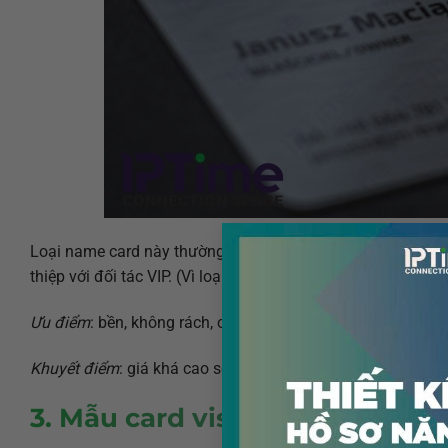
Loại name card này thường được sử dụng tại các công ty c
thiệp với đối tác VIP. (Vì loại này khá đắt nên xài tiết kiệm).
Ưu điểm
: bền, không rách, chống thấm, in đẹp không thua g
Khuyết điểm
: giá khá cao so với giấy.
3. Mẫu card visit ép kim