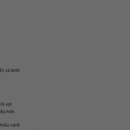
độ và kinh
ối với
iều hơn.
a mẫu card