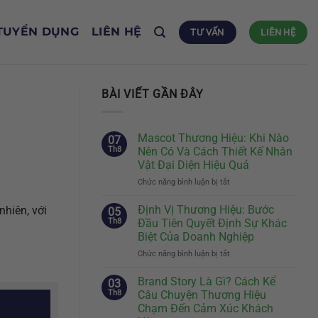
TUYỂN DỤNG
LIÊN HỆ
TƯ VẤN
LIÊN HỆ
BÀI VIẾT GẦN ĐÂY
Mascot Thương Hiệu: Khi Nào
07
Th8
Nên Có Và Cách Thiết Kế Nhân
Vật Đại Diện Hiệu Quả
Chức năng bình luận bị tắt
ở
Mascot
Thương
Định Vị Thương Hiệu: Bước
hiên, với
05
Hiệu:
Th8
Đầu Tiên Quyết Định Sự Khác
Khi
Biệt Của Doanh Nghiệp
Nào
Chức năng bình luận bị tắt
ở
Nên
Định
Có
Vị
Và
Brand Story Là Gì? Cách Kể
03
Thương
Cách
Th8
Câu Chuyện Thương Hiệu
Hiệu:
Thiết
Chạm Đến Cảm Xúc Khách
Bước
Kế