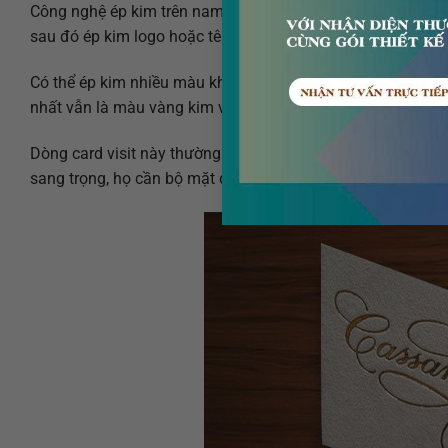
Công nghệ ép kim trên name card lâu đời rồi, nó được gọi là 
sau đó ép kim logo hoặc tên công ty.
Có thể ép kim nhiều màu khác nhau như màu vàng đồng, m
nhất vẫn là màu vàng kim và màu bạc.
Dòng card visit này thường được nhóm công ty kinh doanh 
sang trọng, họ cần bộ mặt để giao dịch những dự án chục t