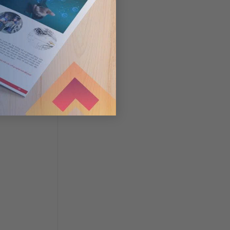
 mỹ thuật,
ông dụng
uilding