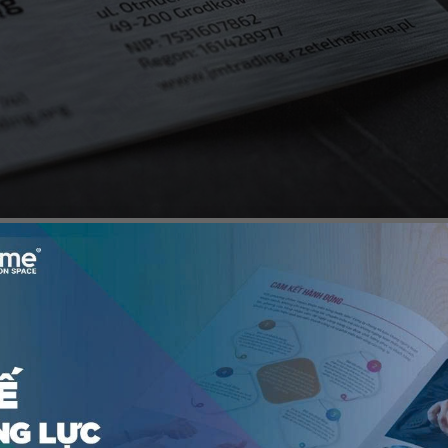
ông nghệ, kỹ thuật và viễn thông. Đa số chỉ sử dụng name card
ì giấy.