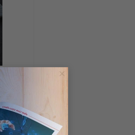
×
 để giao