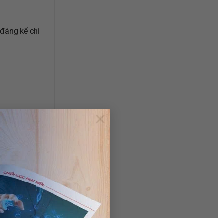
 đáng kể chi
×