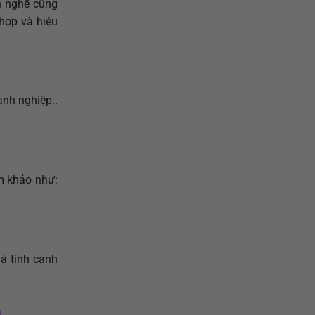
nh nghề cũng
 hợp và hiệu
anh nghiệp..
am khảo như:
iá tính cạnh
p