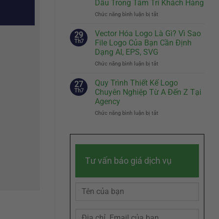
Dấu Trong Tâm Trí Khách Hàng
Biệt
Cách
Chức năng bình luận bị tắt
Của
ở
Kể
Doanh
Slogan
Câu
Nghiệp
Hay
Chuyện
Vector Hóa Logo Là Gì? Vì Sao
29
Đến
Thương
Th7
File Logo Của Bạn Cần Định
Đâu
Hiệu
Dạng AI, EPS, SVG
Là
Chạm
Chức năng bình luận bị tắt
ở
Đủ?
Đến
Vector
Bí
Cảm
Hóa
Quyết
Quy Trình Thiết Kế Logo
Xúc
27
Logo
Sáng
Khách
Th7
Chuyên Nghiệp Từ A Đến Z Tại
Là
Tác
Hàng
Agency
Gì?
Slogan
Chức năng bình luận bị tắt
ở
Vì
Ghi
Quy
Sao
Dấu
Trình
File
Trong
Thiết
Logo
Tâm
Kế
Của
Trí
Logo
Bạn
Khách
Tư vấn báo giá dịch vụ
Chuyên
Cần
Hàng
Nghiệp
Định
Từ
Dạng
A
AI,
Đến
EPS,
Z
SVG
Tại