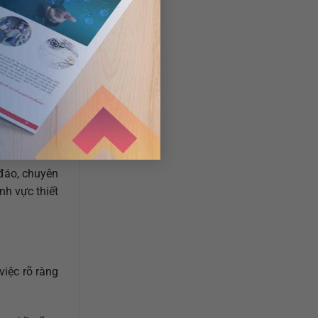
 đáo, chuyên
nh vực thiết
việc rõ ràng