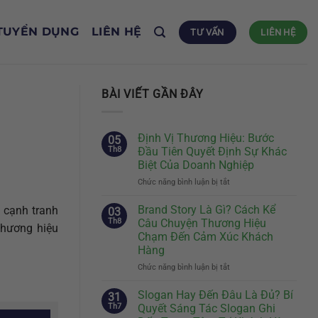
TUYỂN DỤNG
LIÊN HỆ
TƯ VẤN
LIÊN HỆ
BÀI VIẾT GẦN ĐÂY
Định Vị Thương Hiệu: Bước
05
Th8
Đầu Tiên Quyết Định Sự Khác
Biệt Của Doanh Nghiệp
Chức năng bình luận bị tắt
ở
Định
Vị
Brand Story Là Gì? Cách Kể
à cạnh tranh
03
Thương
Th8
Câu Chuyện Thương Hiệu
 thương hiệu
Hiệu:
Chạm Đến Cảm Xúc Khách
Bước
Hàng
Đầu
Tiên
Chức năng bình luận bị tắt
ở
Quyết
Brand
Định
Story
Slogan Hay Đến Đâu Là Đủ? Bí
31
Sự
Là
Th7
Quyết Sáng Tác Slogan Ghi
Khác
Gì?