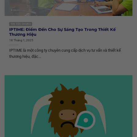
TIN TỨC CHUNG
IPTIME: Điểm Đến Cho Sự Sáng Tạo Trong Thiết Kế
Thương Hiệu
18 Tháng 1, 2025
IPTIME là một công ty chuyên cung cấp dịch vụ tư vấn và thiết kế
thương hiệu, đặc...