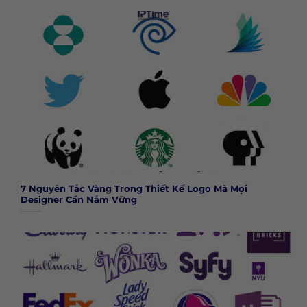
7 Nguyên Tắc Vàng Trong Thiết Kế Logo Mà Mọi
Designer Cần Nắm Vững