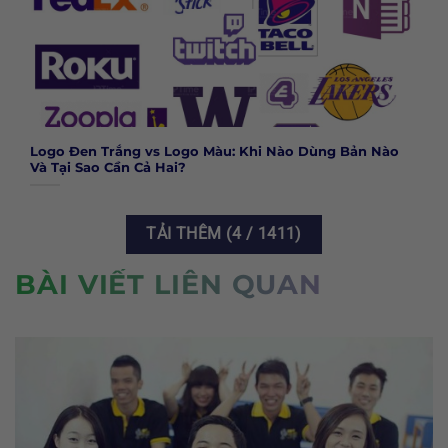
Logo Đen Trắng vs Logo Màu: Khi Nào Dùng Bản Nào
Và Tại Sao Cần Cả Hai?
TẢI THÊM
(
4
/ 1411)
BÀI VIẾT LIÊN QUAN