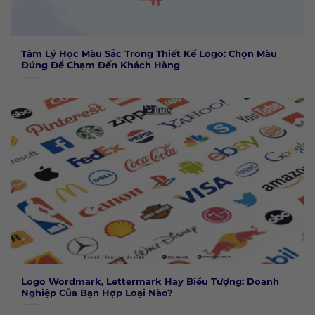
Tâm Lý Học Màu Sắc Trong Thiết Kế Logo: Chọn Màu
Đúng Để Chạm Đến Khách Hàng
Logo Wordmark, Lettermark Hay Biểu Tượng: Doanh
Nghiệp Của Bạn Hợp Loại Nào?