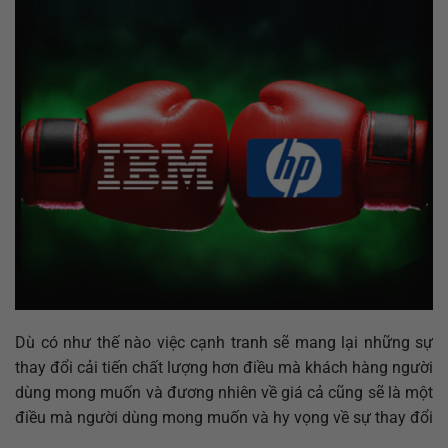
Dù có như thế nào việc cạnh tranh sẽ mang lại những sự
thay đổi cải tiến chất lượng hơn điều mà khách hàng người
dùng mong muốn và đương nhiên về giá cả cũng sẽ là một
điều mà người dùng mong muốn và hy vọng về sự thay đổi