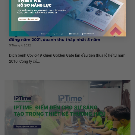
TIN TỨC
Ông trùm lẩu, nướng, bia tươi Golden Gate lỗ 431 tỷ
đồng năm 2021, doanh thu thấp nhất 5 năm
5 Tháng 4, 2022
Dịch bệnh Covid-19 khiến Golden Gate lần đầu tiên thua lỗ kể từ năm
2010. Công ty cổ...