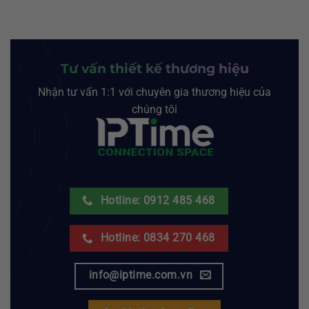
Tư vấn thiết kế thương hiệu
Nhận tư vấn 1:1 với chuyên gia thương hiệu của
chúng tôi
Hotline: 0912 485 468
Hotline: 0834 270 468
info@iptime.com.vn