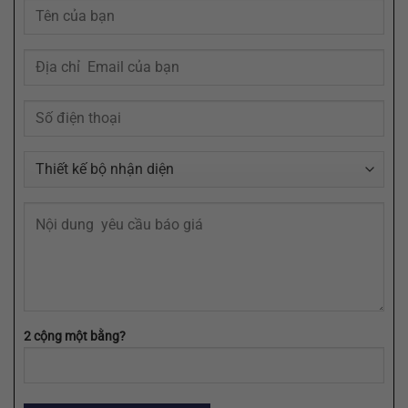
Logo
Trong
Của
Tâm
Bạn
Trí
Cần
Khách
Định
Hàng
Dạng
AI,
EPS,
SVG
2 cộng một bằng?