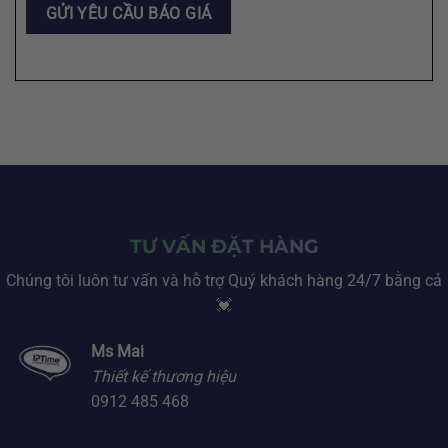
TƯ VẤN ĐẶT HÀNG
Chúng tôi luôn tư vấn và hỗ trợ Quý khách hàng 24/7 bằng cả
💓
Ms Mai
Thiết kế thương hiệu
0912 485 468