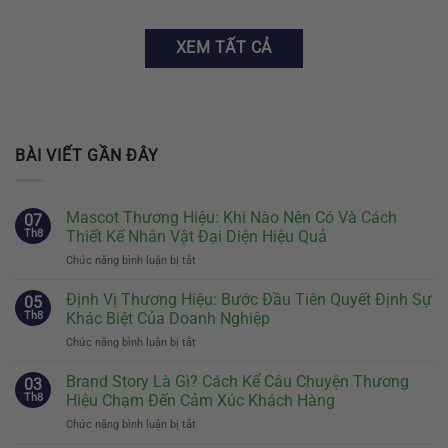
XEM TẤT CẢ
BÀI VIẾT GẦN ĐÂY
Mascot Thương Hiệu: Khi Nào Nên Có Và Cách
07
Th8
Thiết Kế Nhân Vật Đại Diện Hiệu Quả
Chức năng bình luận bị tắt
ở
Mascot
Thương
Định Vị Thương Hiệu: Bước Đầu Tiên Quyết Định Sự
05
Hiệu:
Th8
Khác Biệt Của Doanh Nghiệp
Khi
Chức năng bình luận bị tắt
ở
Nào
Định
Nên
Vị
Brand Story Là Gì? Cách Kể Câu Chuyện Thương
Có
03
Thương
Và
Th8
Hiệu Chạm Đến Cảm Xúc Khách Hàng
Hiệu:
Cách
Chức năng bình luận bị tắt
ở
Bước
Thiết
Brand
Đầu
Kế