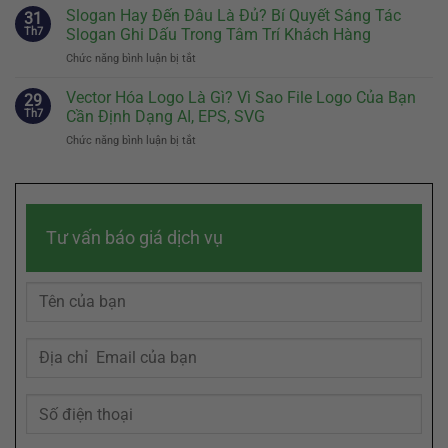
Story
Slogan Hay Đến Đâu Là Đủ? Bí Quyết Sáng Tác
Tiên
31
Nhân
Là
Quyết
Th7
Slogan Ghi Dấu Trong Tâm Trí Khách Hàng
Vật
Gì?
Định
Đại
Chức năng bình luận bị tắt
ở
Cách
Sự
Diện
Slogan
Kể
Khác
Hiệu
Hay
Vector Hóa Logo Là Gì? Vì Sao File Logo Của Bạn
Câu
29
Biệt
Quả
Đến
Chuyện
Th7
Cần Định Dạng AI, EPS, SVG
Của
Đâu
Thương
Doanh
Chức năng bình luận bị tắt
ở
Là
Hiệu
Nghiệp
Vector
Đủ?
Chạm
Hóa
Bí
Đến
Logo
Quyết
Cảm
Là
Sáng
Xúc
Gì?
Tác
Khách
Tư vấn báo giá dịch vụ
Vì
Slogan
Hàng
Sao
Ghi
File
Dấu
Logo
Trong
Của
Tâm
Bạn
Trí
Cần
Khách
Định
Hàng
Dạng
AI,
EPS,
SVG