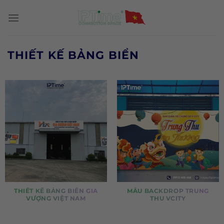
Chuyển
đến
nội
dung
THIẾT KẾ BẢNG BIỂN
THIẾT KẾ BẢNG BIỂN GIA
MẪU BACKDROP TRUNG
VƯỢNG VIỆT NAM
THU VCITY