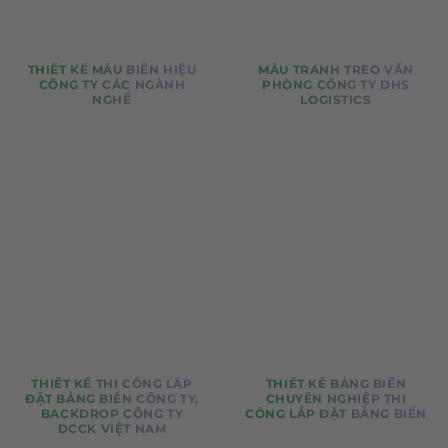
THIẾT KẾ MẪU BIỂN HIỆU
MẪU TRANH TREO VĂN
CÔNG TY CÁC NGÀNH
PHÒNG CÔNG TY DHS
NGHỀ
LOGISTICS
THIẾT KẾ THI CÔNG LẮP
THIẾT KẾ BẢNG BIỂN
ĐẶT BẢNG BIỂN CÔNG TY,
CHUYÊN NGHIỆP THI
BACKDROP CÔNG TY
CÔNG LẮP ĐẶT BẢNG BIỂN
DCCK VIỆT NAM