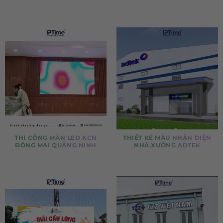
THI CÔNG MÀN LED KCN
THIẾT KẾ MẪU NHẬN DIỆN
ĐÔNG MAI QUẢNG NINH
NHÀ XƯỞNG ADTEK