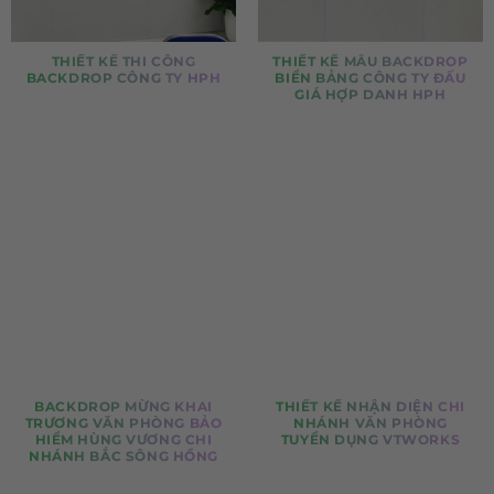
THIẾT KẾ THI CÔNG
THIẾT KẾ MẪU BACKDROP
BACKDROP CÔNG TY HPH
BIỂN BẢNG CÔNG TY ĐẤU
GIÁ HỢP DANH HPH
BACKDROP MỪNG KHAI
THIẾT KẾ NHẬN DIỆN CHI
TRƯƠNG VĂN PHÒNG BẢO
NHÁNH VĂN PHÒNG
HIỂM HÙNG VƯƠNG CHI
TUYỂN DỤNG VTWORKS
NHÁNH BẮC SÔNG HỒNG