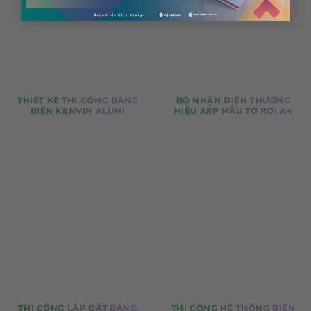
THIẾT KẾ THI CÔNG BẢNG
BỘ NHẬN DIỆN THƯƠNG
BIỂN KENVIN ALUMI
HIỆU AEP MẪU TỜ RƠI A4
THI CÔNG LẮP ĐẶT BẢNG
THI CÔNG HỆ THỐNG BIỂN