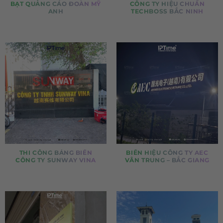
BẠT QUẢNG CÁO ĐOÀN MỸ
CÔNG TY HIỆU CHUẨN
ANH
TECHBOSS BẮC NINH
THI CÔNG BẢNG BIỂN
BIỂN HIỆU CÔNG TY AEC
CÔNG TY SUNWAY VINA
VÂN TRUNG – BẮC GIANG