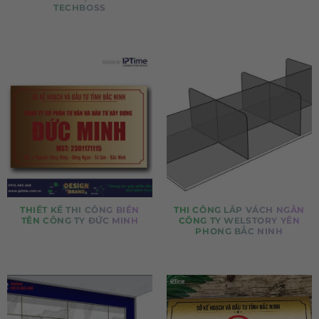
TECHBOSS
THIẾT KẾ THI CÔNG BIỂN
THI CÔNG LẮP VÁCH NGĂN
TÊN CÔNG TY ĐỨC MINH
CÔNG TY WELSTORY YÊN
PHONG BẮC NINH