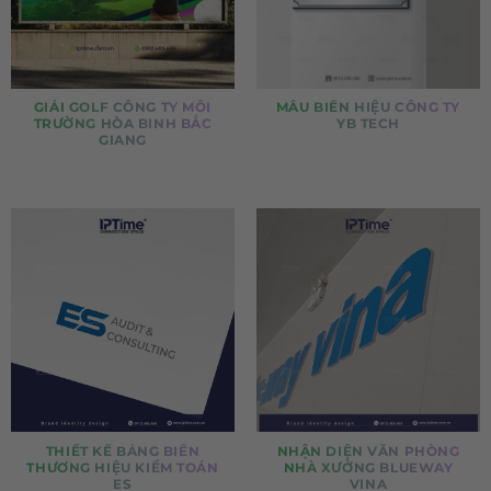
GIẢI GOLF CÔNG TY MÔI
MẪU BIỂN HIỆU CÔNG TY
TRƯỜNG HÒA BINH BẮC
YB TECH
GIANG
THIẾT KẾ BẢNG BIỂN
NHẬN DIỆN VĂN PHÒNG
THƯƠNG HIỆU KIỂM TOÁN
NHÀ XƯỞNG BLUEWAY
ES
VINA