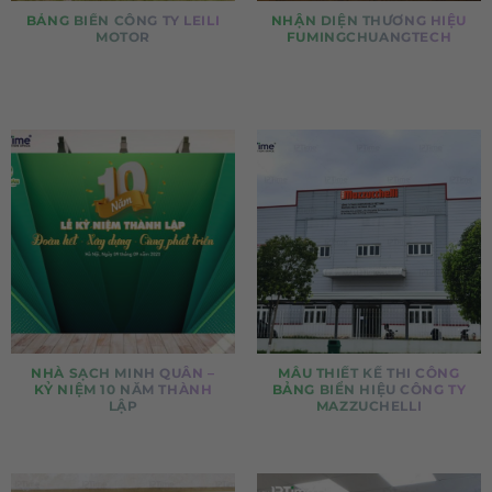
BẢNG BIỂN CÔNG TY LEILI
NHẬN DIỆN THƯƠNG HIỆU
MOTOR
FUMINGCHUANGTECH
NHÀ SẠCH MINH QUÂN –
MẪU THIẾT KẾ THI CÔNG
KỶ NIỆM 10 NĂM THÀNH
BẢNG BIỂN HIỆU CÔNG TY
LẬP
MAZZUCHELLI