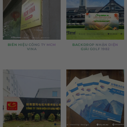
BIỂN HIỆU CÔNG TY MCM
BACKDROP NHẬN DIỆN
VINA
GIẢI GOLF 1982