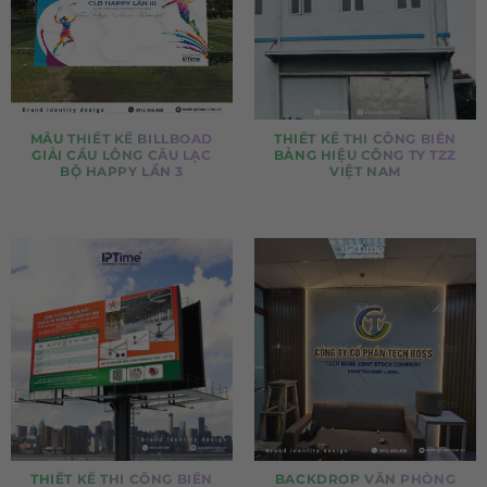
MẪU THIẾT KẾ BILLBOAD
THIẾT KẾ THI CÔNG BIỂN
GIẢI CẦU LÔNG CÂU LẠC
BẢNG HIỆU CÔNG TY TZZ
BỘ HAPPY LẦN 3
VIỆT NAM
THIẾT KẾ THI CÔNG BIỂN
BACKDROP VĂN PHÒNG