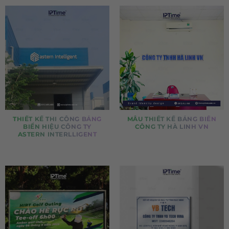
THIẾT KẾ THI CÔNG BẢNG
MẪU THIẾT KẾ BẢNG BIỂN
BIỂN HIỆU CÔNG TY
CÔNG TY HÀ LINH VN
ASTERN INTERLLIGENT