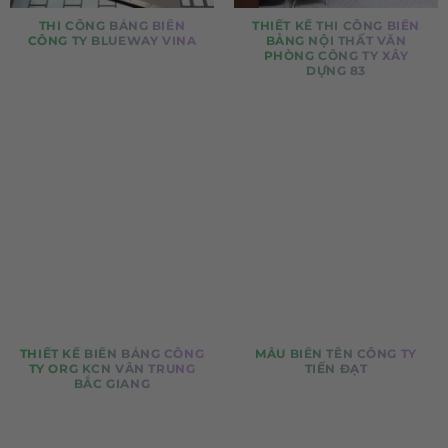
THI CÔNG BẢNG BIỂN
THIẾT KẾ THI CÔNG BIỂN
CÔNG TY BLUEWAY VINA
BẢNG NỘI THẤT VĂN
PHÒNG CÔNG TY XÂY
DỰNG 83
THIẾT KẾ BIỂN BẢNG CÔNG
MẪU BIỂN TÊN CÔNG TY
TY ORG KCN VÂN TRUNG
TIẾN ĐẠT
BẮC GIANG