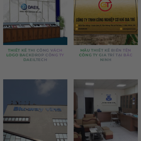
THIẾT KẾ THI CÔNG VÁCH
MẪU THIẾT KẾ BIỂN TÊN
LOGO BACKDROP CÔNG TY
CÔNG TY GIA TRÍ TẠI BẮC
DAEILTECH
NINH