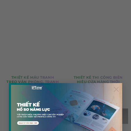
THIẾT KẾ MẪU TRANH
THIẾT KẾ THI CÔNG BIỂN
TREO VĂN PHÒNG, TRANH
HIỆU CỬA HÀNG THỜI
×
TREO TƯỜNG , TRANH
TRANG PHƯƠNG NHUNG
ĐỘNG LỰC CÔNG TY