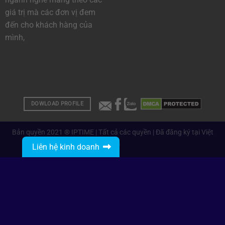
giá trị mà các đơn vị đem
đến cho khách hàng của
mình,
DOWLOAD PROFILE
Bản quyền 2021 ® IPTIME | Tất cả các quyền | Đã đăng ký tại Việt
Nam
Liên hệ kinh doanh
Gọi: 0912485468
Nhắn tin với IPTIME
IPTIME Branding