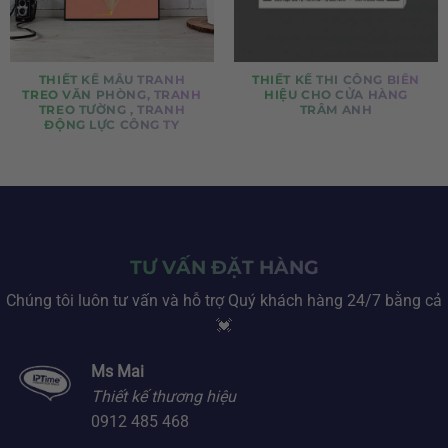
THIẾT KẾ MẪU TRANH
THIẾT KẾ THI CÔNG BIỂN
TREO VĂN PHÒNG, TRANH
HIỆU CHO CỬA HÀNG
TREO TƯỜNG , TRANH
TRÂM ANH
ĐỘNG LỰC CÔNG TY
TƯ VẤN ĐẶT HÀNG
Chúng tôi luôn tư vấn và hỗ trợ Quý khách hàng 24/7 bằng cả
💓
Ms Mai
Thiết kế thương hiệu
0912 485 468