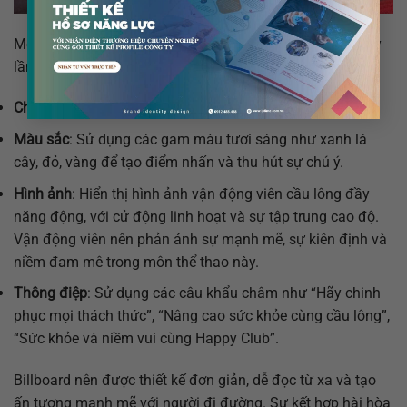
Mô tả về thiết kế Billboard cho câu lạc bộ cầu lông Happy
lần 3:
Chủ đề
: Cầu lông – Sự năng động và sức khỏe.
Màu sắc
: Sử dụng các gam màu tươi sáng như xanh lá
cây, đỏ, vàng để tạo điểm nhấn và thu hút sự chú ý.
Hình ảnh
: Hiển thị hình ảnh vận động viên cầu lông đầy
năng động, với cử động linh hoạt và sự tập trung cao độ.
Vận động viên nên phản ánh sự mạnh mẽ, sự kiên định và
niềm đam mê trong môn thể thao này.
Thông điệp
: Sử dụng các câu khẩu châm như “Hãy chinh
phục mọi thách thức”, “Nâng cao sức khỏe cùng cầu lông”,
“Sức khỏe và niềm vui cùng Happy Club”.
Billboard nên được thiết kế đơn giản, dễ đọc từ xa và tạo
ấn tượng mạnh mẽ với người đi đường. Sự kết hợp hài hòa