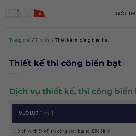
Chuyển
đến
GIỚI TH
nội
dung
Trang chủ
/
Tin tức
/
Thiết kế thi công biển bạt
Thiết kế thi công biển bạt
Dịch vụ thiết kế, thi công biển
MỤC LỤC
[
Ẩn
]
1.
Dịch vụ thiết kế, thi công biển bạt tại Bắc Ninh