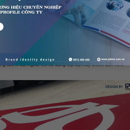
ard) và Biển hộp đèn
 chia làm biển quảng cáo in bạt thành 2 nhóm:
à ưu điểm của chất liệu này. Giá để in bạt rất rẻ nếu so với nhữn
á của biển quảng cáo bằng bạt chỉ tầm khoảng 180.000/m2 tùy c
flex xuất hiện khắp nơi từ quán trà đá vỉa hè, cho đến cửa hàng 
ảng cáo in bạt ngoài trời sử dụng loại bạt này chiếm đến 90%.