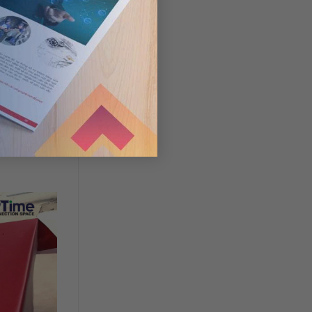
g biển
hất liệu.
tạp hóa hay