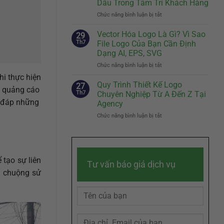
Dấu Trong Tâm Trí Khách Hàng
Biệt
Cách
Chức năng bình luận bị tắt
Của
ở
Kể
Doanh
Slogan
Câu
Nghiệp
Hay
Chuyện
Vector Hóa Logo Là Gì? Vì Sao
29
Đến
Thương
Th7
File Logo Của Bạn Cần Định
Đâu
Hiệu
Dạng AI, EPS, SVG
Là
Chạm
Chức năng bình luận bị tắt
ở
Đủ?
Đến
Vector
Bí
Cảm
hi thực hiện
Hóa
Quyết
Quy Trình Thiết Kế Logo
Xúc
27
ển quảng cáo
Logo
Sáng
Khách
Th7
Chuyên Nghiệp Từ A Đến Z Tại
Là
Tác
Hàng
i đáp những
Agency
Gì?
Slogan
Chức năng bình luận bị tắt
ở
Vì
Ghi
Quy
Sao
Dấu
Trình
File
Trong
Thiết
Logo
Tâm
Kế
Của
Trí
Logo
Bạn
 tạo sự liên
Khách
Tư vấn báo giá dịch vụ
Chuyên
Cần
Hàng
ưa chuộng sử
Nghiệp
Định
Từ
Dạng
A
AI,
Đến
EPS,
Z
SVG
Tại