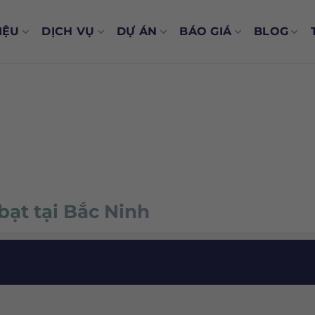
IỆU
DỊCH VỤ
DỰ ÁN
BÁO GIÁ
BLOG
 bạt tại Bắc Ninh