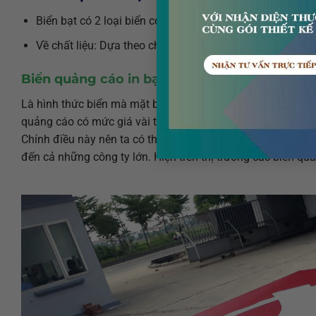
Biển bạt có 2 loại biển cơ bản là: Biển đơn (pano, billbo
Về chất liệu: Dựa theo chất liệu bạt in và mực in có thể
Biển quảng cáo in bạt hiflex:
Là hình thức biển mà mặt bạt in sử dụng bạt hiflex, giá rẻ l
quảng cáo có mức giá vài trăm hay cả triệu một mét thì gi
Chính điều này nên ta có thể thấy biển quảng cáo in bạt hi
đến cả những công ty lớn. Hiện trên thị trường các biển qu