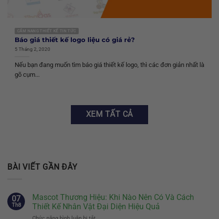
CẨM NANG THIẾT KẾ TIN TỨC
Báo giá thiết kế logo liệu có giá rẻ?
5 Tháng 2, 2020
Nếu bạn đang muốn tìm báo giá thiết kế logo, thì các đơn giản nhất là
gõ cụm...
XEM TẤT CẢ
BÀI VIẾT GẦN ĐÂY
Mascot Thương Hiệu: Khi Nào Nên Có Và Cách
07
Th8
Thiết Kế Nhân Vật Đại Diện Hiệu Quả
Chức năng bình luận bị tắt
ở