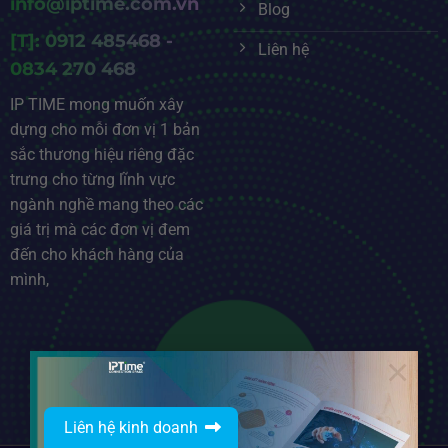
info@iptime.com.vn
Blog
[T]: 0912 485468 -
Liên hệ
0834 270 468
IP TIME mong muốn xây
dựng cho mỗi đơn vị 1 bản
sắc thương hiệu riêng đặc
trưng cho từng lĩnh vực
ngành nghề mang theo các
giá trị mà các đơn vị đem
đến cho khách hàng của
mình,
×
DOWLOAD PROFILE
Liên hệ kinh doanh