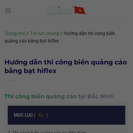
Chuyển
đến
nội
dung
Trang chủ
/
Tin tức chung
/
Hướng dẫn thi công biển
quảng cáo bằng bạt hiflex
Hướng dẫn thi công biển quảng cáo
bằng bạt hiflex
Thi công biển quảng cáo tại Bắc Ninh
MỤC LỤC
[
Ẩn
]
1.
Thi công biển quảng cáo tại Bắc Ninh