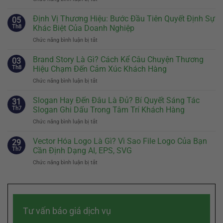
Mascot
Thương
Định Vị Thương Hiệu: Bước Đầu Tiên Quyết Định Sự
05
Hiệu:
Th8
Khác Biệt Của Doanh Nghiệp
Khi
Chức năng bình luận bị tắt
ở
Nào
Định
Nên
Vị
Brand Story Là Gì? Cách Kể Câu Chuyện Thương
Có
03
Thương
Và
Th8
Hiệu Chạm Đến Cảm Xúc Khách Hàng
Hiệu:
Cách
Chức năng bình luận bị tắt
ở
Bước
Thiết
Brand
Đầu
Kế
Story
Slogan Hay Đến Đâu Là Đủ? Bí Quyết Sáng Tác
Tiên
31
Nhân
Là
Quyết
Th7
Slogan Ghi Dấu Trong Tâm Trí Khách Hàng
Vật
Gì?
Định
Đại
Chức năng bình luận bị tắt
ở
Cách
Sự
Diện
Slogan
Kể
Khác
Hiệu
Hay
Vector Hóa Logo Là Gì? Vì Sao File Logo Của Bạn
Câu
29
Biệt
Quả
Đến
Chuyện
Th7
Cần Định Dạng AI, EPS, SVG
Của
Đâu
Thương
Doanh
Chức năng bình luận bị tắt
ở
Là
Hiệu
Nghiệp
Vector
Đủ?
Chạm
Hóa
Bí
Đến
Logo
Quyết
Cảm
Là
Sáng
Xúc
Gì?
Tác
Khách
Tư vấn báo giá dịch vụ
Vì
Slogan
Hàng
Sao