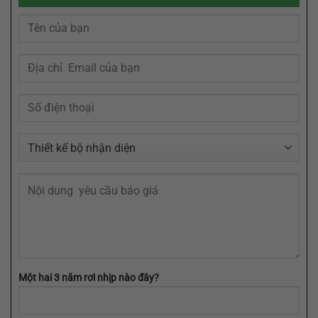
Ghi
File
Dấu
Logo
Trong
Của
Tâm
Bạn
Trí
Cần
Khách
Định
Hàng
Dạng
AI,
EPS,
SVG
Một hai 3 năm rơi nhịp nào đây?