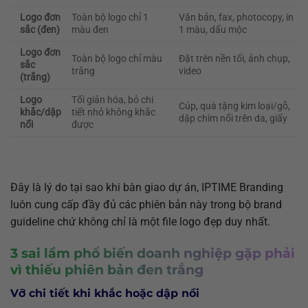
Logo đơn
Toàn bộ logo chỉ 1
Văn bản, fax, photocopy, in
sắc (đen)
màu đen
1 màu, dấu mộc
Logo đơn
Toàn bộ logo chỉ màu
Đặt trên nền tối, ảnh chụp,
sắc
trắng
video
(trắng)
Logo
Tối giản hóa, bỏ chi
Cúp, quà tặng kim loại/gỗ,
khắc/dập
tiết nhỏ không khắc
dập chìm nổi trên da, giấy
nổi
được
Đây là lý do tại sao khi bàn giao dự án, IPTIME Branding
luôn cung cấp đầy đủ các phiên bản này trong bộ brand
guideline chứ không chỉ là một file logo đẹp duy nhất.
3 sai lầm phổ biến doanh nghiệp gặp phải
vì thiếu phiên bản đen trắng
Vỡ chi tiết khi khắc hoặc dập nổi