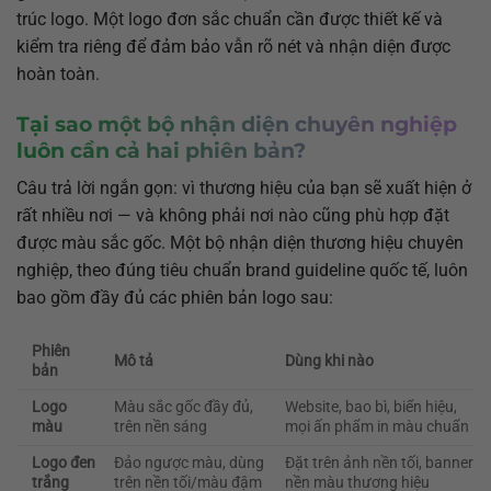
trúc logo. Một logo đơn sắc chuẩn cần được thiết kế và
kiểm tra riêng để đảm bảo vẫn rõ nét và nhận diện được
hoàn toàn.
Tại sao một bộ nhận diện chuyên nghiệp
luôn cần cả hai phiên bản?
Câu trả lời ngắn gọn: vì thương hiệu của bạn sẽ xuất hiện ở
rất nhiều nơi — và không phải nơi nào cũng phù hợp đặt
được màu sắc gốc. Một bộ nhận diện thương hiệu chuyên
nghiệp, theo đúng tiêu chuẩn brand guideline quốc tế, luôn
bao gồm đầy đủ các phiên bản logo sau:
Phiên
Mô tả
Dùng khi nào
bản
Logo
Màu sắc gốc đầy đủ,
Website, bao bì, biển hiệu,
màu
trên nền sáng
mọi ấn phẩm in màu chuẩn
Logo đen
Đảo ngược màu, dùng
Đặt trên ảnh nền tối, banner
trắng
trên nền tối/màu đậm
nền màu thương hiệu