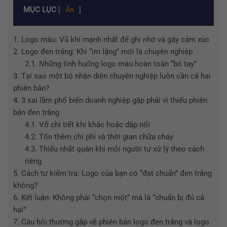
MỤC LỤC
[
Ẩn
]
1.
Logo màu: Vũ khí mạnh nhất để ghi nhớ và gây cảm xúc
2.
Logo đen trắng: Khi “im lặng” mới là chuyên nghiệp
2.1.
Những tình huống logo màu hoàn toàn “bó tay”
3.
Tại sao một bộ nhận diện chuyên nghiệp luôn cần cả hai
phiên bản?
4.
3 sai lầm phổ biến doanh nghiệp gặp phải vì thiếu phiên
bản đen trắng
4.1.
Vỡ chi tiết khi khắc hoặc dập nổi
4.2.
Tốn thêm chi phí và thời gian chữa cháy
4.3.
Thiếu nhất quán khi mỗi người tự xử lý theo cách
riêng
5.
Cách tự kiểm tra: Logo của bạn có “đạt chuẩn” đen trắng
không?
6.
Kết luận: Không phải “chọn một” mà là “chuẩn bị đủ cả
hai”
7.
Câu hỏi thường gặp về phiên bản logo đen trắng và logo