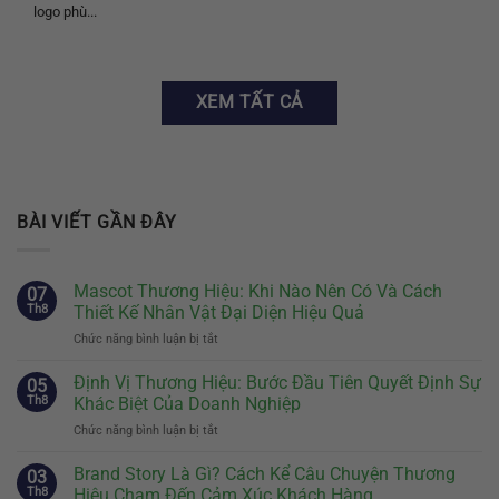
logo phù...
XEM TẤT CẢ
BÀI VIẾT GẦN ĐÂY
Mascot Thương Hiệu: Khi Nào Nên Có Và Cách
07
Th8
Thiết Kế Nhân Vật Đại Diện Hiệu Quả
Chức năng bình luận bị tắt
ở
Mascot
Thương
Định Vị Thương Hiệu: Bước Đầu Tiên Quyết Định Sự
05
Hiệu:
Th8
Khác Biệt Của Doanh Nghiệp
Khi
Chức năng bình luận bị tắt
ở
Nào
Định
Nên
Vị
Brand Story Là Gì? Cách Kể Câu Chuyện Thương
Có
03
Thương
Và
Th8
Hiệu Chạm Đến Cảm Xúc Khách Hàng