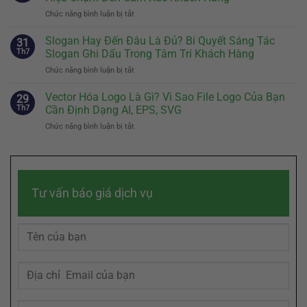
Hiệu:
Cách
Chức năng bình luận bị tắt
ở
Bước
Thiết
Brand
Đầu
Kế
Story
Slogan Hay Đến Đâu Là Đủ? Bí Quyết Sáng Tác
Tiên
31
Nhân
Là
Quyết
Th7
Slogan Ghi Dấu Trong Tâm Trí Khách Hàng
Vật
Gì?
Định
Đại
Chức năng bình luận bị tắt
ở
Cách
Sự
Diện
Slogan
Kể
Khác
Hiệu
Hay
Vector Hóa Logo Là Gì? Vì Sao File Logo Của Bạn
Câu
29
Biệt
Quả
Đến
Chuyện
Th7
Cần Định Dạng AI, EPS, SVG
Của
Đâu
Thương
Doanh
Chức năng bình luận bị tắt
ở
Là
Hiệu
Nghiệp
Vector
Đủ?
Chạm
Hóa
Bí
Đến
Logo
Quyết
Cảm
Là
Sáng
Xúc
Gì?
Tác
Khách
Tư vấn báo giá dịch vụ
Vì
Slogan
Hàng
Sao
Ghi
File
Dấu
Logo
Trong
Của
Tâm
Bạn
Trí
Cần
Khách
Định
Hàng
Dạng
AI,