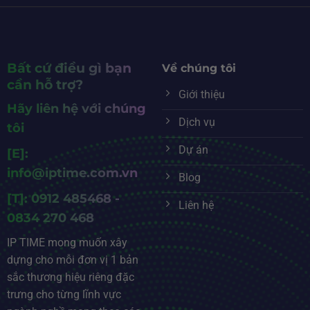
Bất cứ điều gì bạn
Về chúng tôi
cần hỗ trợ?
Giới thiệu
Hãy liên hệ với chúng
Dịch vụ
tôi
Dự án
[E]:
info@iptime.com.vn
Blog
[T]: 0912 485468 -
Liên hệ
0834 270 468
IP TIME mong muốn xây
dựng cho mỗi đơn vị 1 bản
sắc thương hiệu riêng đặc
trưng cho từng lĩnh vực