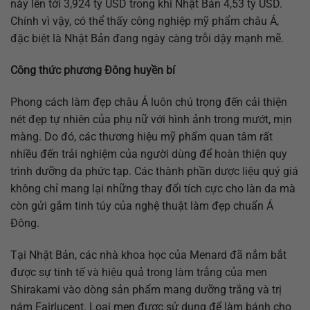
này lên tới 3,924 tỷ USD trong khi Nhật Bản 4,53 tỷ USD.
Chính vì vậy, có thể thấy công nghiệp mỹ phẩm châu Á,
đặc biệt là Nhật Bản đang ngày càng trỗi dậy mạnh mẽ.
Công thức phương Đông huyền bí
Phong cách làm đẹp châu Á luôn chú trọng đến cải thiện
nét đẹp tự nhiên của phụ nữ với hình ảnh trong mướt, mịn
màng. Do đó, các thương hiệu mỹ phẩm quan tâm rất
nhiều đến trải nghiệm của người dùng để hoàn thiện quy
trình dưỡng da phức tạp. Các thành phần dược liệu quý giá
không chỉ mang lại những thay đổi tích cực cho làn da mà
còn gửi gắm tinh túy của nghệ thuật làm đẹp chuẩn Á
Đông.
Tại Nhật Bản, các nhà khoa học của Menard đã nắm bắt
được sự tinh tế và hiệu quả trong làm trắng của men
Shirakami vào dòng sản phẩm mang dưỡng trắng và trị
nám Fairlucent. Loại men được sử dụng để làm bánh cho