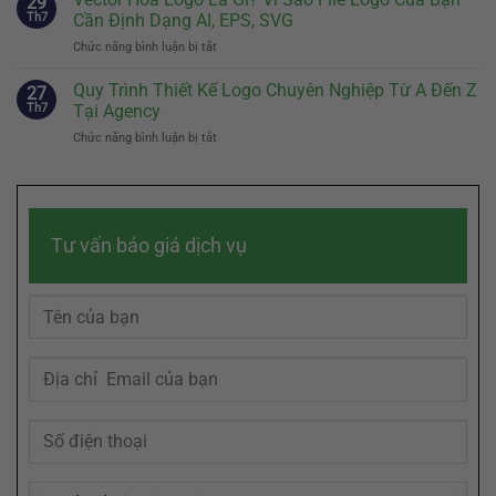
29
Biệt
Đến
Chuyện
Th7
Cần Định Dạng AI, EPS, SVG
Của
Đâu
Thương
Doanh
Chức năng bình luận bị tắt
ở
Là
Hiệu
Nghiệp
Vector
Đủ?
Chạm
Hóa
Quy Trình Thiết Kế Logo Chuyên Nghiệp Từ A Đến Z
Bí
27
Đến
Logo
Quyết
Th7
Tại Agency
Cảm
Là
Sáng
Xúc
Chức năng bình luận bị tắt
ở
Gì?
Tác
Khách
Quy
Vì
Slogan
Hàng
Trình
Sao
Ghi
Thiết
File
Dấu
Kế
Logo
Trong
Logo
Của
Tâm
Tư vấn báo giá dịch vụ
Chuyên
Bạn
Trí
Nghiệp
Cần
Khách
Từ
Định
Hàng
A
Dạng
Đến
AI,
Z
EPS,
Tại
SVG
Agency