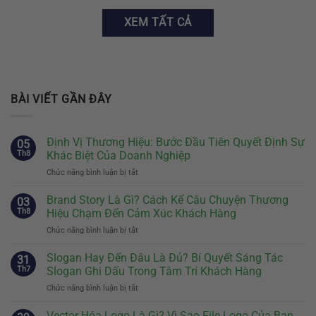
XEM TẤT CẢ
BÀI VIẾT GẦN ĐÂY
Định Vị Thương Hiệu: Bước Đầu Tiên Quyết Định Sự
05
Th8
Khác Biệt Của Doanh Nghiệp
Chức năng bình luận bị tắt
ở
Định
Vị
Brand Story Là Gì? Cách Kể Câu Chuyện Thương
03
Thương
Th8
Hiệu Chạm Đến Cảm Xúc Khách Hàng
Hiệu:
Chức năng bình luận bị tắt
ở
Bước
Brand
Đầu
Story
Slogan Hay Đến Đâu Là Đủ? Bí Quyết Sáng Tác
Tiên
31
Là
Quyết
Th7
Slogan Ghi Dấu Trong Tâm Trí Khách Hàng
Gì?
Định
Chức năng bình luận bị tắt
ở
Cách
Sự
Slogan
Kể
Khác
Hay
Vector Hóa Logo Là Gì? Vì Sao File Logo Của Bạn
Câu