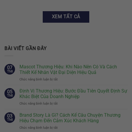
XEM TẤT CẢ
BÀI VIẾT GẦN ĐÂY
Mascot Thương Hiệu: Khi Nào Nên Có Và Cách
07
Th8
Thiết Kế Nhân Vật Đại Diện Hiệu Quả
Chức năng bình luận bị tắt
ở
Mascot
Thương
Định Vị Thương Hiệu: Bước Đầu Tiên Quyết Định Sự
05
Hiệu:
Th8
Khác Biệt Của Doanh Nghiệp
Khi
Chức năng bình luận bị tắt
ở
Nào
Định
Nên
Vị
Brand Story Là Gì? Cách Kể Câu Chuyện Thương
Có
03
Thương
Và
Th8
Hiệu Chạm Đến Cảm Xúc Khách Hàng
Hiệu:
Cách
Chức năng bình luận bị tắt
ở
Bước
Thiết