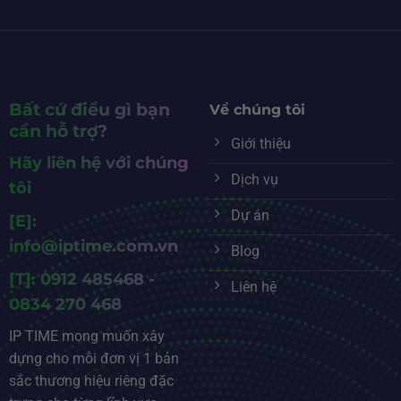
Bất cứ điều gì bạn
Về chúng tôi
cần hỗ trợ?
Giới thiệu
Hãy liên hệ với chúng
Dịch vụ
tôi
Dự án
[E]:
info@iptime.com.vn
Blog
[T]: 0912 485468 -
Liên hệ
0834 270 468
IP TIME mong muốn xây
dựng cho mỗi đơn vị 1 bản
sắc thương hiệu riêng đặc