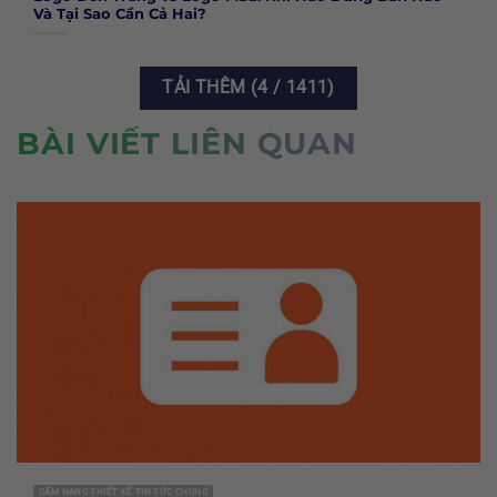
Và Tại Sao Cần Cả Hai?
TẢI THÊM
(
4
/ 1411)
BÀI VIẾT LIÊN QUAN
CẨM NANG THIẾT KẾ TIN TỨC CHUNG