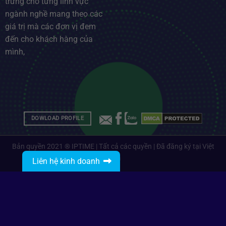
trưng cho từng lĩnh vực
ngành nghề mang theo các
giá trị mà các đơn vị đem
đến cho khách hàng của
mình,
DOWLOAD PROFILE
Bản quyền 2021 ® IPTIME | Tất cả các quyền | Đã đăng ký tại Việt
Nam
Liên hệ kinh doanh
Gọi: 0912485468
Nhắn tin với IPTIME