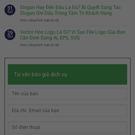
Brand
Đầu
Kế
Story
Slogan Hay Đến Đâu Là Đủ? Bí Quyết Sáng Tác
Tiên
31
Nhân
Là
Quyết
Th7
Slogan Ghi Dấu Trong Tâm Trí Khách Hàng
Vật
Gì?
Định
Đại
Chức năng bình luận bị tắt
ở
Cách
Sự
Diện
Slogan
Kể
Khác
Hiệu
Hay
Vector Hóa Logo Là Gì? Vì Sao File Logo Của Bạn
Câu
29
Biệt
Quả
Đến
Chuyện
Th7
Cần Định Dạng AI, EPS, SVG
Của
Đâu
Thương
Doanh
Chức năng bình luận bị tắt
ở
Là
Hiệu
Nghiệp
Vector
Đủ?
Chạm
Hóa
Bí
Đến
Logo
Quyết
Cảm
Là
Sáng
Xúc
Gì?
Tác
Khách
Tư vấn báo giá dịch vụ
Vì
Slogan
Hàng
Sao
Ghi
File
Dấu
Logo
Trong
Của
Tâm
Bạn
Trí
Cần
Khách
Định
Hàng
Dạng
AI,
EPS,
SVG