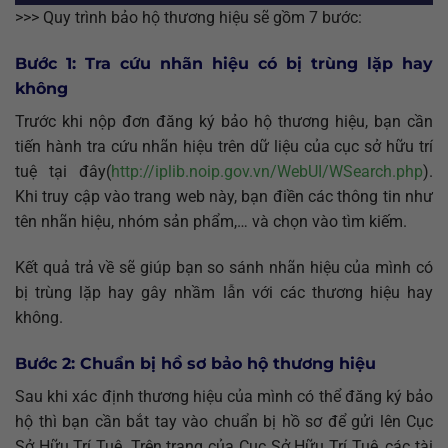
>>> Quy trình bảo hộ thương hiệu sẽ gồm 7 bước:
Bước 1: Tra cứu nhãn hiệu có bị trùng lặp hay
không
Trước khi nộp đơn đăng ký bảo hộ thương hiệu, bạn cần
tiến hành tra cứu nhãn hiệu trên dữ liệu của cục sở hữu trí
tuệ tại đây(
http://iplib.noip.gov.vn/WebUI/WSearch.php
).
Khi truy cập vào trang web này, bạn điền các thông tin như
tên nhãn hiệu, nhóm sản phẩm,… và chọn vào tìm kiếm.
Kết quả trả về sẽ giúp bạn so sánh nhãn hiệu của mình có
bị trùng lặp hay gây nhầm lẫn với các thương hiệu hay
không.
Bước 2: Chuẩn bị hồ sơ bảo hộ thương hiệu
Sau khi xác định thương hiệu của mình có thể đăng ký bảo
hộ thì bạn cần bắt tay vào chuẩn bị hồ sơ để gửi lên Cục
Sở Hữu Trí Tuệ. Trên trang của Cục Sở Hữu Trí Tuệ, các tài