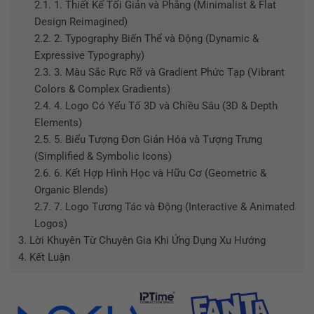
2.1.
1. Thiết Kế Tối Giản và Phẳng (Minimalist & Flat
Design Reimagined)
2.2.
2. Typography Biến Thể và Động (Dynamic &
Expressive Typography)
2.3.
3. Màu Sắc Rực Rỡ và Gradient Phức Tạp (Vibrant
Colors & Complex Gradients)
2.4.
4. Logo Có Yếu Tố 3D và Chiều Sâu (3D & Depth
Elements)
2.5.
5. Biểu Tượng Đơn Giản Hóa và Tượng Trưng
(Simplified & Symbolic Icons)
2.6.
6. Kết Hợp Hình Học và Hữu Cơ (Geometric &
Organic Blends)
2.7.
7. Logo Tương Tác và Động (Interactive & Animated
Logos)
3.
Lời Khuyên Từ Chuyên Gia Khi Ứng Dụng Xu Hướng
4.
Kết Luận