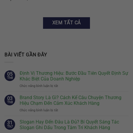
XEM TẤT CẢ
BÀI VIẾT GẦN ĐÂY
Định Vị Thương Hiệu: Bước Đầu Tiên Quyết Định Sự
05
Th8
Khác Biệt Của Doanh Nghiệp
Chức năng bình luận bị tắt
ở
Định
Vị
Brand Story Là Gì? Cách Kể Câu Chuyện Thương
03
Thương
Th8
Hiệu Chạm Đến Cảm Xúc Khách Hàng
Hiệu:
Chức năng bình luận bị tắt
ở
Bước
Brand
Đầu
Story
Slogan Hay Đến Đâu Là Đủ? Bí Quyết Sáng Tác
Tiên
31
Là
Quyết
Th7
Slogan Ghi Dấu Trong Tâm Trí Khách Hàng
Gì?
Định