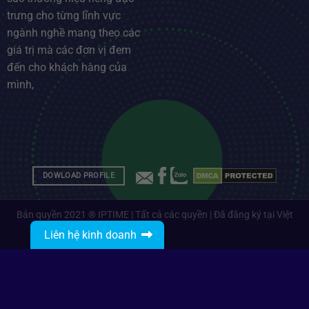
trưng cho từng lĩnh vực
ngành nghề mang theo các
giá trị mà các đơn vị đem
đến cho khách hàng của
mình,
DOWLOAD PROFILE
Bản quyền 2021 ® IPTIME | Tất cả các quyền | Đã đăng ký tại Việt
Nam
Liên hệ kinh doanh
Gọi: 0912485468
Nhắn tin với IPTIME