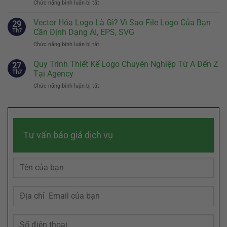
Chức năng bình luận bị tắt
ở
Cách
Sự
Slogan
Kể
Khác
Hay
Vector Hóa Logo Là Gì? Vì Sao File Logo Của Bạn
Câu
29
Biệt
Đến
Chuyện
Th7
Cần Định Dạng AI, EPS, SVG
Của
Đâu
Thương
Doanh
Chức năng bình luận bị tắt
ở
Là
Hiệu
Nghiệp
Vector
Đủ?
Chạm
Hóa
Quy Trình Thiết Kế Logo Chuyên Nghiệp Từ A Đến Z
Bí
27
Đến
Logo
Quyết
Th7
Tại Agency
Cảm
Là
Sáng
Xúc
Chức năng bình luận bị tắt
ở
Gì?
Tác
Khách
Quy
Vì
Slogan
Hàng
Trình
Sao
Ghi
Thiết
File
Dấu
Kế
Logo
Trong
Logo
Của
Tâm
Tư vấn báo giá dịch vụ
Chuyên
Bạn
Trí
Nghiệp
Cần
Khách
Từ
Định
Hàng
A
Dạng
Đến
AI,
Z
EPS,
Tại
SVG
Agency