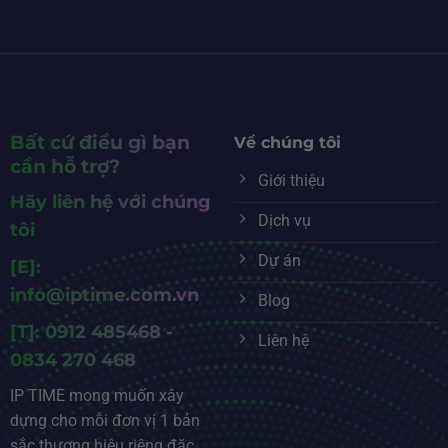
Bất cứ điều gì bạn
Về chúng tôi
cần hỗ trợ?
Giới thiệu
Hãy liên hệ với chúng
Dịch vụ
tôi
Dự án
[E]:
info@iptime.com.vn
Blog
[T]: 0912 485468 -
Liên hệ
0834 270 468
IP TIME mong muốn xây
dựng cho mỗi đơn vị 1 bản
sắc thương hiệu riêng đặc