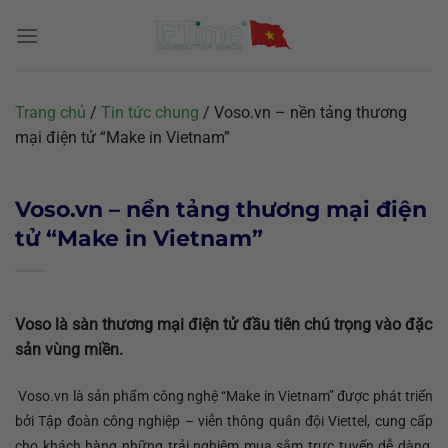
Chuyển
đến
nội
dung
Trang chủ
/
Tin tức chung
/
Voso.vn – nền tảng thương
mại điện tử “Make in Vietnam”
Voso.vn – nền tảng thương mại điện
tử “Make in Vietnam”
Voso là sàn thương mại điện tử đầu tiên chú trọng vào đặc
sản vùng miền.
Voso.vn là sản phẩm công nghệ “Make in Vietnam” được phát triển
bởi Tập đoàn công nghiệp – viễn thông quân đội Viettel, cung cấp
cho khách hàng những trải nghiệm mua sắm trực tuyến dễ dàng,