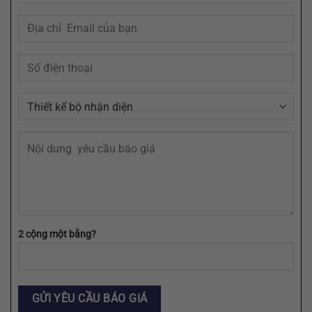
Bạn
Trí
Cần
Khách
Định
Hàng
Dạng
AI,
EPS,
SVG
2 cộng một bằng?