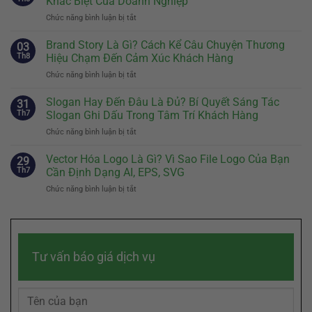
Khác Biệt Của Doanh Nghiệp
Khi
Chức năng bình luận bị tắt
ở
Nào
Định
Nên
Vị
Brand Story Là Gì? Cách Kể Câu Chuyện Thương
Có
03
Thương
Và
Th8
Hiệu Chạm Đến Cảm Xúc Khách Hàng
Hiệu:
Cách
Chức năng bình luận bị tắt
ở
Bước
Thiết
Brand
Đầu
Kế
Story
Slogan Hay Đến Đâu Là Đủ? Bí Quyết Sáng Tác
Tiên
31
Nhân
Là
Quyết
Th7
Slogan Ghi Dấu Trong Tâm Trí Khách Hàng
Vật
Gì?
Định
Đại
Chức năng bình luận bị tắt
ở
Cách
Sự
Diện
Slogan
Kể
Khác
Hiệu
Hay
Vector Hóa Logo Là Gì? Vì Sao File Logo Của Bạn
Câu
29
Biệt
Quả
Đến
Chuyện
Th7
Cần Định Dạng AI, EPS, SVG
Của
Đâu
Thương
Doanh
Chức năng bình luận bị tắt
ở
Là
Hiệu
Nghiệp
Vector
Đủ?
Chạm
Hóa
Bí
Đến
Logo
Quyết
Cảm
Là
Sáng
Xúc
Gì?
Tác
Khách
Tư vấn báo giá dịch vụ
Vì
Slogan
Hàng
Sao
Ghi
File
Dấu
Logo
Trong
Của
Tâm