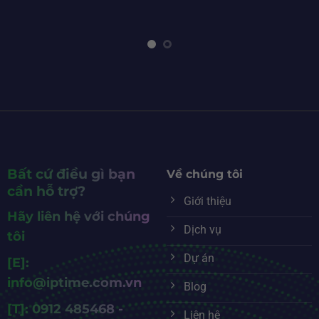
Bất cứ điều gì bạn
Về chúng tôi
cần hỗ trợ?
Giới thiệu
Hãy liên hệ với chúng
Dịch vụ
tôi
Dự án
[E]:
info@iptime.com.vn
Blog
[T]: 0912 485468 -
Liên hệ