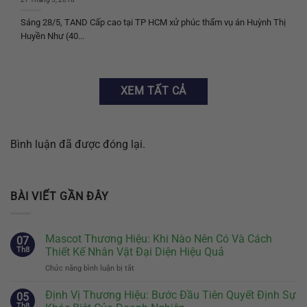
Sáng 28/5, TAND Cấp cao tại TP HCM xử phúc thẩm vụ án Huỳnh Thị
Huyền Như (40...
XEM TẤT CẢ
Bình luận đã được đóng lại.
BÀI VIẾT GẦN ĐÂY
Mascot Thương Hiệu: Khi Nào Nên Có Và Cách
07
Th8
Thiết Kế Nhân Vật Đại Diện Hiệu Quả
Chức năng bình luận bị tắt
ở
Mascot
Thương
Định Vị Thương Hiệu: Bước Đầu Tiên Quyết Định Sự
05
Hiệu:
Th8