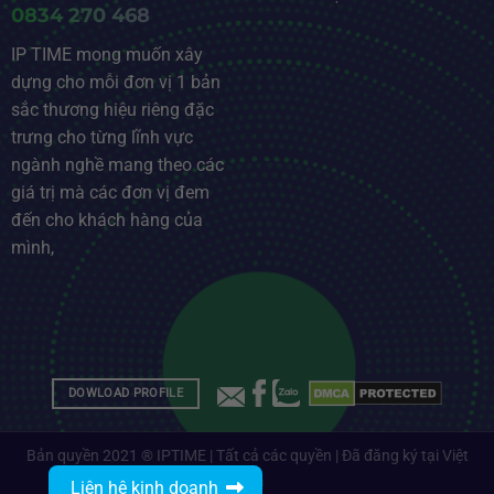
0834 270 468
IP TIME mong muốn xây
dựng cho mỗi đơn vị 1 bản
sắc thương hiệu riêng đặc
trưng cho từng lĩnh vực
ngành nghề mang theo các
giá trị mà các đơn vị đem
đến cho khách hàng của
mình,
DOWLOAD PROFILE
Bản quyền 2021 ® IPTIME | Tất cả các quyền | Đã đăng ký tại Việt
Nam
Liên hệ kinh doanh