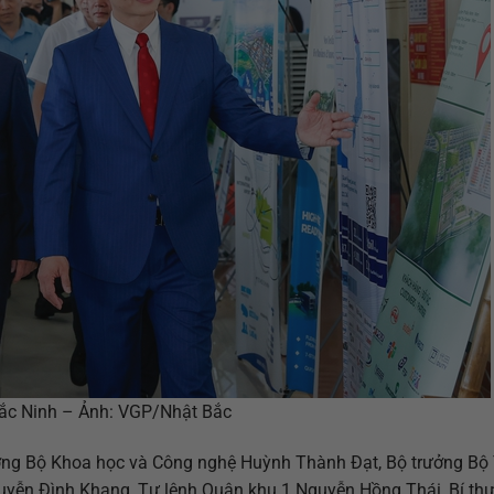
ắc Ninh – Ảnh: VGP/Nhật Bắc
ởng Bộ Khoa học và Công nghệ Huỳnh Thành Đạt, Bộ trưởng Bộ 
yễn Đình Khang, Tư lệnh Quân khu 1 Nguyễn Hồng Thái, Bí thư