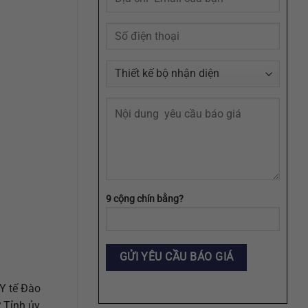
Định
Dạng
AI,
EPS,
SVG
9 cộng chín bằng?
Y tế Đào
 Tỉnh ủy