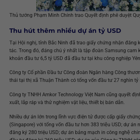
Thủ tướng Phạm Minh Chính trao Quyết định phê duyệt Qu
Thu hút thêm nhiều dự án tỷ USD
Tại Hội nghị, tỉnh Bắc Ninh đã trao giấy chứng nhận đăng k
tác. Trong đó, đáng chú ý nhất là tập đoàn Samsung cam k
khoản đầu tư 6,5 tỷ USD đã đầu tư tại khu công nghiệp Yê
Công ty Cổ phần Đầu tư Công đoàn Ngân hàng Công thương
thái tại thị xã Thuận Thành có tổng vốn đầu tư 27 nghìn t
Công ty TNHH Amkor Technology Việt Nam cũng quyết định
xuất, lắp ráp và thử nghiệm vật liệu, thiết bị bán dẫn.
Nhiều dự án lớn trong lĩnh vực điện tử được cấp giấy chứng
(Singapore) với tổng vốn đầu tư hơn 383 triệu USD; dự án
đăng ký 280 triệu USD; dự án bảng mạch in công nghệ chi