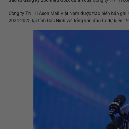
đầu tư đăng ký 260 triệu USD; dự án của Công ty TNHH cô
Công ty TNHH Aeon Mall Việt Nam được trao biên bản ghi n
2024-2025 tại tỉnh Bắc Ninh với tổng vốn đầu tư dự kiến 19