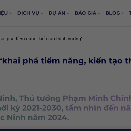
IỆU
DỊCH VỤ
DỰ ÁN
BÁO GIÁ
BLOG
ai phá tiềm năng, kiến tạo thịnh vượng’
khai phá tiềm năng, kiến tạo t
 Ninh, Thủ tướng Phạm Minh Chín
ời kỳ 2021-2030, tầm nhìn đến n
Bắc Ninh năm 2024.