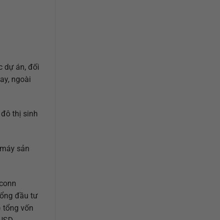
c dự án, đối
ay, ngoài
đô thị sinh
 máy sản
xconn
tổng đầu tư
) tổng vốn