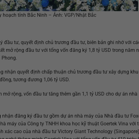
y hoạch tỉnh Bắc Ninh – Ảnh: VGP/Nhật Bắc
ý đầu tư, quyết định chủ trương đầu tư, biên bản ghi nhớ với cá
ết mở rộng đầu tư với tổng vốn đăng ký 1,8 tỷ USD trong năm n
n Phong.
 nhận quyết định chấp thuận chủ trương đầu tư xây dựng khu 
ỷ đồng, tương đương 1,06 tỷ USD.
 mở rộng, vốn đầu tư tăng thêm gần 1,1 tỷ USD cho dự án nhà
 nhận đăng ký đầu tư gồm dự án nhà máy của Nhà đầu tư Fo
 nhà máy của Công ty TNHH khoa học kỹ thuật Goertek Vina với 
́nh xác cao của nhà đầu tư Victory Giant Technology (Singapore