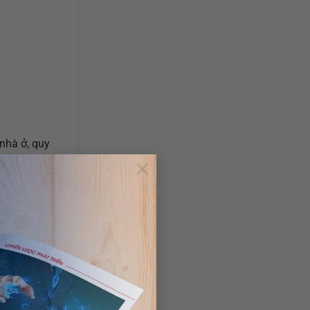
nhà ở, quy
×
ển khai thực
g trường;