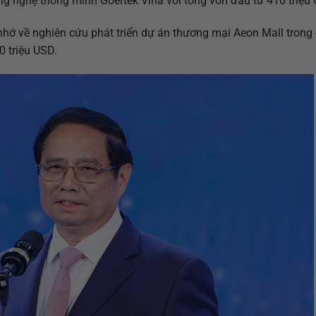
ng nghệ thông minh Goertek Vina với tổng vốn đầu tư 410 triệu
hớ về nghiên cứu phát triển dự án thương mại Aeon Mall trong 
0 triệu USD.