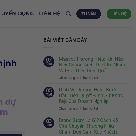
TUYỂN DỤNG
LIÊN HỆ
TƯ VẤN
LIÊN HỆ
BÀI VIẾT GẦN ĐÂY
Mascot Thương Hiệu: Khi Nào
07
hịnh
Th8
Nên Có Và Cách Thiết Kế Nhân
Vật Đại Diện Hiệu Quả
Chức năng bình luận bị tắt
ở
Mascot
Thương
Định Vị Thương Hiệu: Bước
05
Hiệu:
Th8
Đầu Tiên Quyết Định Sự Khác
Khi
h dự
Biệt Của Doanh Nghiệp
Nào
Chức năng bình luận bị tắt
ở
Nên
ăm
Định
Có
Vị
Và
Brand Story Là Gì? Cách Kể
03
Thương
Cách
Th8
Câu Chuyện Thương Hiệu
Hiệu:
Thiết
Chạm Đến Cảm Xúc Khách
Bước
Kế