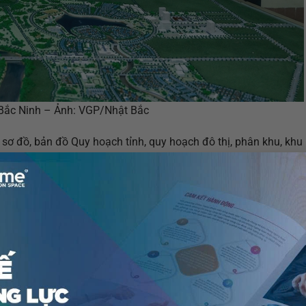
Bắc Ninh – Ảnh: VGP/Nhật Bắc
sơ đồ, bản đồ Quy hoạch tỉnh, quy hoạch đô thị, phân khu, khu 
c trưng, đặc sản của Bắc Ninh, không gian văn hóa Kinh Bắc.
sơ kết 01 năm “Tỉnh an toàn giao thông”; kiểm tra tiến độ tri
 Hà Nội đoạn qua tỉnh Bắc Ninh và tặng quà công nhân tại côn
và tặng quà các hộ gia đình.