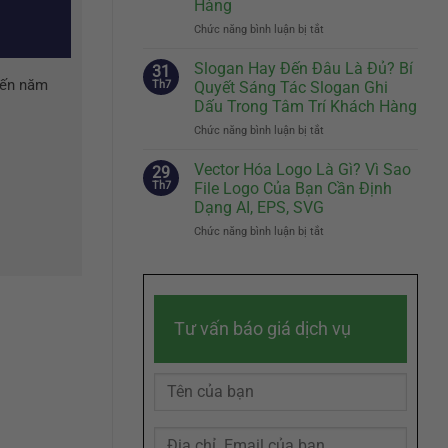
Hàng
Đầu
Nhân
Tiên
Chức năng bình luận bị tắt
Vật
ở
Quyết
Đại
Brand
Định
Diện
Story
Slogan Hay Đến Đâu Là Đủ? Bí
31
Sự
Hiệu
Là
đến năm
Th7
Quyết Sáng Tác Slogan Ghi
Khác
Quả
Gì?
Dấu Trong Tâm Trí Khách Hàng
Biệt
Cách
Chức năng bình luận bị tắt
Của
ở
Kể
Doanh
Slogan
Câu
Nghiệp
Hay
Chuyện
Vector Hóa Logo Là Gì? Vì Sao
29
Đến
Thương
Th7
File Logo Của Bạn Cần Định
Đâu
Hiệu
Dạng AI, EPS, SVG
Là
Chạm
Chức năng bình luận bị tắt
ở
Đủ?
Đến
Vector
Bí
Cảm
Hóa
Quyết
Xúc
Logo
Sáng
Khách
Là
Tác
Hàng
Gì?
Slogan
Tư vấn báo giá dịch vụ
Vì
Ghi
Sao
Dấu
File
Trong
Logo
Tâm
Của
Trí
Bạn
Khách
Cần
Hàng