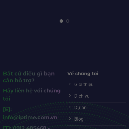
Bất cứ điều gì bạn
Về chúng tôi
cần hỗ trợ?
Giới thiệu
Hãy liên hệ với chúng
Dịch vụ
tôi
Dự án
[E]:
info@iptime.com.vn
Blog
[T]: 0912 485468 -