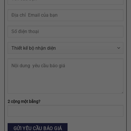
Của
Tâm
Bạn
Trí
Cần
Khách
Định
Hàng
Dạng
AI,
EPS,
SVG
2 cộng một bằng?