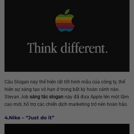
Câu Slogan này thể hiện rất tốt hình mẫu của công ty, thể
hiện sự sáng tạo vô hạn ở trong bất kỳ hoàn cảnh nào.
Stevan Job
sáng tác slogan
này đã đưa Apple lên một tầm
cao mới, hỗ trợ các chiến dịch marketing trở nên hoàn hảo.
4.Nike – “Just do it”