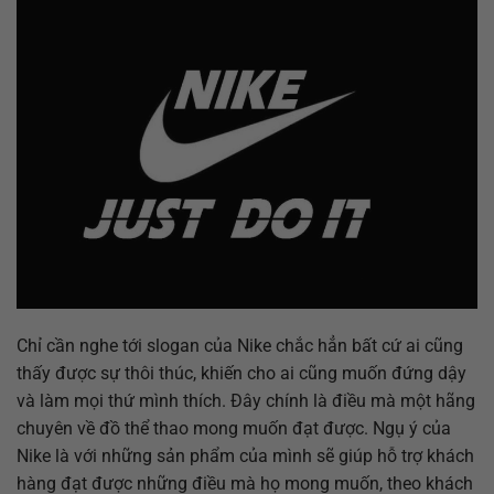
Chỉ cần nghe tới slogan của Nike chắc hẳn bất cứ ai cũng
thấy được sự thôi thúc, khiến cho ai cũng muốn đứng dậy
và làm mọi thứ mình thích. Đây chính là điều mà một hãng
chuyên về đồ thể thao mong muốn đạt được. Ngụ ý của
Nike là với những sản phẩm của mình sẽ giúp hỗ trợ khách
hàng đạt được những điều mà họ mong muốn, theo khách