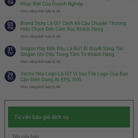
Hiệu:
Th8
Khác Biệt Của Doanh Nghiệp
Khi
Chức năng bình luận bị tắt
ở
Nào
Định
Nên
Vị
Brand Story Là Gì? Cách Kể Câu Chuyện Thương
Có
03
Thương
Và
Th8
Hiệu Chạm Đến Cảm Xúc Khách Hàng
Hiệu:
Cách
Chức năng bình luận bị tắt
ở
Bước
Thiết
Brand
Đầu
Kế
Story
Slogan Hay Đến Đâu Là Đủ? Bí Quyết Sáng Tác
Tiên
31
Nhân
Là
Quyết
Th7
Slogan Ghi Dấu Trong Tâm Trí Khách Hàng
Vật
Gì?
Định
Đại
Chức năng bình luận bị tắt
ở
Cách
Sự
Diện
Slogan
Kể
Khác
Hiệu
Hay
Vector Hóa Logo Là Gì? Vì Sao File Logo Của Bạn
Câu
29
Biệt
Quả
Đến
Chuyện
Th7
Cần Định Dạng AI, EPS, SVG
Của
Đâu
Thương
Doanh
Chức năng bình luận bị tắt
ở
Là
Hiệu
Nghiệp
Vector
Đủ?
Chạm
Hóa
Bí
Đến
Logo
Quyết
Cảm
Là
Sáng
Xúc
Gì?
Tác
Khách
Tư vấn báo giá dịch vụ
Vì
Slogan
Hàng
Sao
Ghi
File
Dấu
Logo
Trong