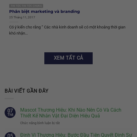
TIN TỨC TIN TỨC CHUNG
Phân biệt marketing và branding
25 Tháng 11, 2017
Có ý kiến cho rằng “ Các nhà kinh doanh sẽ có một khoảng thời gian
khó nhận...
XEM TẤT CẢ
BÀI VIẾT GẦN ĐÂY
Mascot Thương Hiệu: Khi Nào Nên Có Và Cách
07
Th8
Thiết Kế Nhân Vật Đại Diện Hiệu Quả
Chức năng bình luận bị tắt
ở
Mascot
Thương
Định Vị Thương Hiệu: Bước Đầu Tiên Quyết Định Sự
05