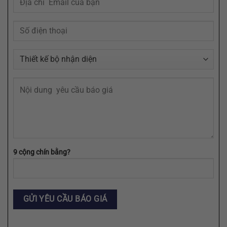
Định
Hàng
Dạng
AI,
EPS,
SVG
9 cộng chín bằng?