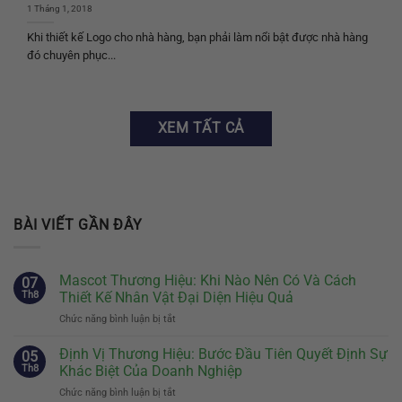
1 Tháng 1, 2018
Khi thiết kế Logo cho nhà hàng, bạn phải làm nổi bật được nhà hàng
đó chuyên phục...
XEM TẤT CẢ
BÀI VIẾT GẦN ĐÂY
Mascot Thương Hiệu: Khi Nào Nên Có Và Cách
07
Th8
Thiết Kế Nhân Vật Đại Diện Hiệu Quả
Chức năng bình luận bị tắt
ở
Mascot
Thương
Định Vị Thương Hiệu: Bước Đầu Tiên Quyết Định Sự
05
Hiệu:
Th8
Khác Biệt Của Doanh Nghiệp
Khi
Chức năng bình luận bị tắt
ở
Nào