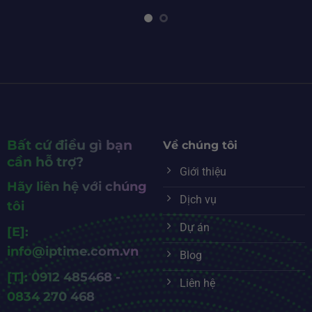
Bất cứ điều gì bạn
Về chúng tôi
cần hỗ trợ?
Giới thiệu
Hãy liên hệ với chúng
Dịch vụ
tôi
Dự án
[E]:
info@iptime.com.vn
Blog
[T]: 0912 485468 -
Liên hệ
0834 270 468