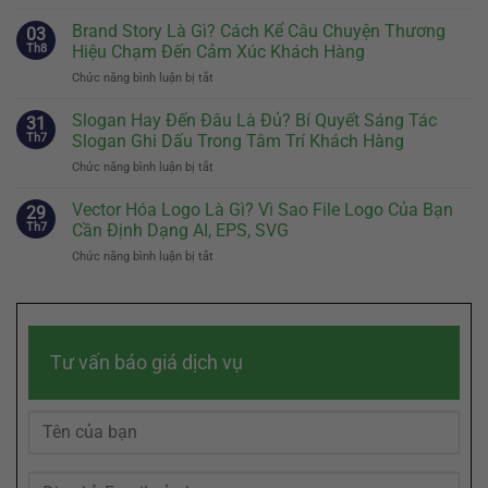
Định
Nên
Vị
Brand Story Là Gì? Cách Kể Câu Chuyện Thương
Có
03
Thương
Và
Th8
Hiệu Chạm Đến Cảm Xúc Khách Hàng
Hiệu:
Cách
Chức năng bình luận bị tắt
ở
Bước
Thiết
Brand
Đầu
Kế
Story
Slogan Hay Đến Đâu Là Đủ? Bí Quyết Sáng Tác
Tiên
31
Nhân
Là
Quyết
Th7
Slogan Ghi Dấu Trong Tâm Trí Khách Hàng
Vật
Gì?
Định
Đại
Chức năng bình luận bị tắt
ở
Cách
Sự
Diện
Slogan
Kể
Khác
Hiệu
Hay
Vector Hóa Logo Là Gì? Vì Sao File Logo Của Bạn
Câu
29
Biệt
Quả
Đến
Chuyện
Th7
Cần Định Dạng AI, EPS, SVG
Của
Đâu
Thương
Doanh
Chức năng bình luận bị tắt
ở
Là
Hiệu
Nghiệp
Vector
Đủ?
Chạm
Hóa
Bí
Đến
Logo
Quyết
Cảm
Là
Sáng
Xúc
Gì?
Tác
Khách
Tư vấn báo giá dịch vụ
Vì
Slogan
Hàng
Sao
Ghi
File
Dấu
Logo
Trong
Của
Tâm
Bạn
Trí
Cần
Khách