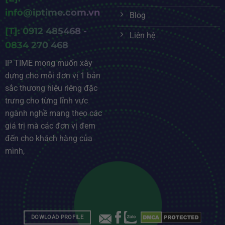
info@iptime.com.vn
Blog
[T]: 0912 485468 -
Liên hệ
0834 270 468
IP TIME mong muốn xây
dựng cho mỗi đơn vị 1 bản
sắc thương hiệu riêng đặc
trưng cho từng lĩnh vực
ngành nghề mang theo các
giá trị mà các đơn vị đem
đến cho khách hàng của
mình,
DOWLOAD PROFILE