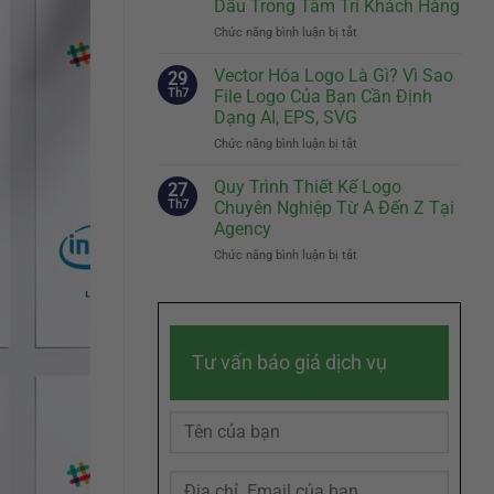
Dấu Trong Tâm Trí Khách Hàng
Biệt
Cách
Chức năng bình luận bị tắt
Của
ở
Kể
Doanh
Slogan
Câu
Nghiệp
Hay
Chuyện
Vector Hóa Logo Là Gì? Vì Sao
29
Đến
Thương
Th7
File Logo Của Bạn Cần Định
Đâu
Hiệu
Dạng AI, EPS, SVG
Là
Chạm
Chức năng bình luận bị tắt
ở
Đủ?
Đến
Vector
Bí
Cảm
Hóa
Quyết
Quy Trình Thiết Kế Logo
Xúc
27
Logo
Sáng
Khách
Th7
Chuyên Nghiệp Từ A Đến Z Tại
Là
Tác
Hàng
Agency
Gì?
Slogan
Chức năng bình luận bị tắt
ở
Vì
Ghi
Quy
Sao
Dấu
Trình
File
Trong
Thiết
Logo
Tâm
Kế
Của
Trí
Logo
Bạn
Khách
Tư vấn báo giá dịch vụ
Chuyên
Cần
Hàng
Nghiệp
Định
Từ
Dạng
A
AI,
Đến
EPS,
Z
SVG
Tại