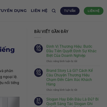
TUYỂN DỤNG
LIÊN HỆ
TƯ VẤN
LIÊN HỆ
BÀI VIẾT GẦN ĐÂY
Định Vị Thương Hiệu: Bước
05
tiếng
Th8
Đầu Tiên Quyết Định Sự Khác
Biệt Của Doanh Nghiệp
Chức năng bình luận bị tắt
ở
Định
Vị
Brand Story Là Gì? Cách Kể
 và phân
03
Thương
Th8
Câu Chuyện Thương Hiệu
g ngoại lệ.
Hiệu:
Chạm Đến Cảm Xúc Khách
Bước
u nổi tiếng
Hàng
Đầu
Tiên
Chức năng bình luận bị tắt
ở
Quyết
Brand
Định
Story
Slogan Hay Đến Đâu Là Đủ? Bí
31
Sự
Là
Th7
Quyết Sáng Tác Slogan Ghi
Khác
Gì?