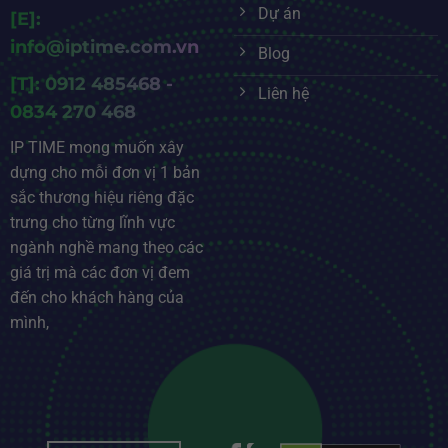
Dự án
[E]:
info@iptime.com.vn
Blog
[T]: 0912 485468 -
Liên hệ
0834 270 468
IP TIME mong muốn xây
dựng cho mỗi đơn vị 1 bản
sắc thương hiệu riêng đặc
trưng cho từng lĩnh vực
ngành nghề mang theo các
giá trị mà các đơn vị đem
đến cho khách hàng của
mình,