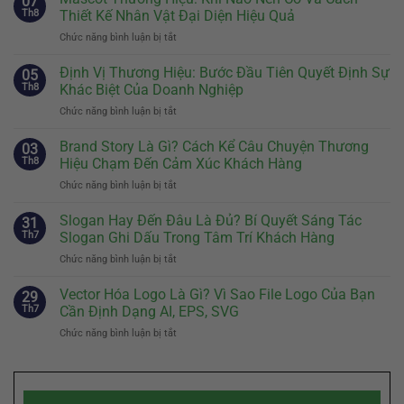
07
Th8
Thiết Kế Nhân Vật Đại Diện Hiệu Quả
Chức năng bình luận bị tắt
ở
Mascot
Thương
Định Vị Thương Hiệu: Bước Đầu Tiên Quyết Định Sự
05
Hiệu:
Th8
Khác Biệt Của Doanh Nghiệp
Khi
Chức năng bình luận bị tắt
ở
Nào
Định
Nên
Vị
Brand Story Là Gì? Cách Kể Câu Chuyện Thương
Có
03
Thương
Và
Th8
Hiệu Chạm Đến Cảm Xúc Khách Hàng
Hiệu:
Cách
Chức năng bình luận bị tắt
ở
Bước
Thiết
Brand
Đầu
Kế
Story
Slogan Hay Đến Đâu Là Đủ? Bí Quyết Sáng Tác
Tiên
31
Nhân
Là
Quyết
Th7
Slogan Ghi Dấu Trong Tâm Trí Khách Hàng
Vật
Gì?
Định
Đại
Chức năng bình luận bị tắt
ở
Cách
Sự
Diện
Slogan
Kể
Khác
Hiệu
Hay
Vector Hóa Logo Là Gì? Vì Sao File Logo Của Bạn
Câu
29
Biệt
Quả
Đến
Chuyện
Th7
Cần Định Dạng AI, EPS, SVG
Của
Đâu
Thương
Doanh
Chức năng bình luận bị tắt
ở
Là
Hiệu
Nghiệp
Vector
Đủ?
Chạm
Hóa
Bí
Đến
Logo
Quyết
Cảm
Là
Sáng
Xúc