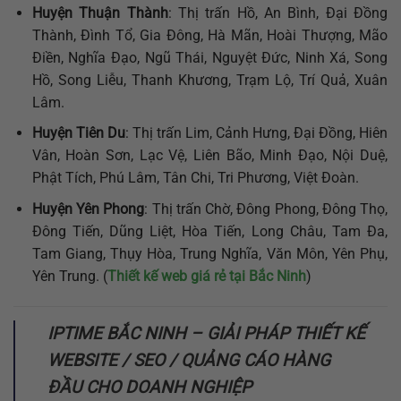
Huyện Thuận Thành
: Thị trấn Hồ, An Bình, Đại Đồng
Thành, Đình Tổ, Gia Đông, Hà Mãn, Hoài Thượng, Mão
Điền, Nghĩa Đạo, Ngũ Thái, Nguyệt Đức, Ninh Xá, Song
Hồ, Song Liễu, Thanh Khương, Trạm Lộ, Trí Quả, Xuân
Lâm.
Huyện Tiên Du
: Thị trấn Lim, Cảnh Hưng, Đại Đồng, Hiên
Vân, Hoàn Sơn, Lạc Vệ, Liên Bão, Minh Đạo, Nội Duệ,
Phật Tích, Phú Lâm, Tân Chi, Tri Phương, Việt Đoàn.
Huyện Yên Phong
: Thị trấn Chờ, Đông Phong, Đông Thọ,
Đông Tiến, Dũng Liệt, Hòa Tiến, Long Châu, Tam Đa,
Tam Giang, Thụy Hòa, Trung Nghĩa, Văn Môn, Yên Phụ,
Yên Trung. (
Thiết kế web giá rẻ tại Bắc Ninh
)
IPTIME BẮC NINH – GIẢI PHÁP THIẾT KẾ
WEBSITE / SEO / QUẢNG CÁO HÀNG
ĐẦU CHO DOANH NGHIỆP