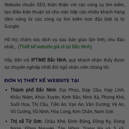
Website chuẩn SEO, thân thiện với các công cụ tìm kiếm,
tạo điều kiện thuận lợi cho việc tiếp cận nhiều khách hàng
tiềm năng từ các công cụ tìm kiếm hơn đặc biệt là từ
Google.
Hỗ trợ, chăm sóc dịch vụ sau bàn giao tận tình, chu đáo
nhất.,. (
Thiết kế website giá rẻ tại Bắc Ninh
)
Hãy đến với
IPTIME Bắc Ninh
, quý khách nhận thấy được
sự chuyên nghiệp nhất đội ngũ nhân viên chúng tôi.
ĐƠN VỊ THIẾT KẾ WEBSITE TẠI
Thành phố Bắc Ninh
: Đại Phúc, Đáp Cầu, Hạp Lĩnh,
Khắc Niệm, Khúc Xuyên, Kinh Bắc, Ninh Xá, Phong Khê,
Suối Hoa, Thị Cầu, Tiền An, Vạn An, Vân Dương, Vệ An,
Võ Cường, Vũ Ninh, Hòa Long, Kim Chân, Nam Sơn.
Thị xã Từ Sơn
: Châu Khê, Đình Bảng, Đồng Kỵ, Đông
Ngàn, Đồng Nguyên, Tân Hồng, Trang Hạ và 5 xã: