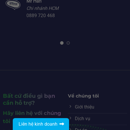
Mr Hán
Chi nhánh HCM
0889 720 468
Bất cứ điều gì bạn
Về chúng tôi
cần hỗ trợ?
Giới thiệu
Hãy liên hệ với chúng
Dịch vụ
tôi
Liên hệ kinh doanh