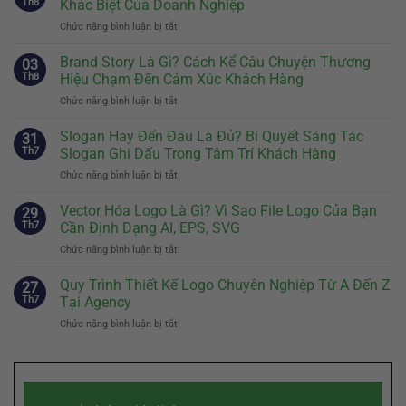
Th8
Khác Biệt Của Doanh Nghiệp
Chức năng bình luận bị tắt
ở
Định
Vị
Brand Story Là Gì? Cách Kể Câu Chuyện Thương
03
Thương
Th8
Hiệu Chạm Đến Cảm Xúc Khách Hàng
Hiệu:
Chức năng bình luận bị tắt
ở
Bước
Brand
Đầu
Story
Slogan Hay Đến Đâu Là Đủ? Bí Quyết Sáng Tác
Tiên
31
Là
Quyết
Th7
Slogan Ghi Dấu Trong Tâm Trí Khách Hàng
Gì?
Định
Chức năng bình luận bị tắt
ở
Cách
Sự
Slogan
Kể
Khác
Hay
Vector Hóa Logo Là Gì? Vì Sao File Logo Của Bạn
Câu
29
Biệt
Đến
Chuyện
Th7
Cần Định Dạng AI, EPS, SVG
Của
Đâu
Thương
Doanh
Chức năng bình luận bị tắt
ở
Là
Hiệu
Nghiệp
Vector
Đủ?
Chạm
Hóa
Quy Trình Thiết Kế Logo Chuyên Nghiệp Từ A Đến Z
Bí
27
Đến
Logo
Quyết
Th7
Tại Agency
Cảm
Là
Sáng
Xúc
Chức năng bình luận bị tắt
ở
Gì?
Tác
Khách
Quy
Vì
Slogan
Hàng
Trình
Sao
Ghi
Thiết
File
Dấu
Kế
Logo
Trong
Logo
Của