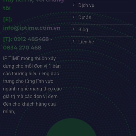
Dịch vụ
tôi
Dự án
[E]:
info@iptime.com.vn
Blog
[T]: 0912 485468 -
Liên hệ
0834 270 468
IP TIME mong muốn xây
dựng cho mỗi đơn vị 1 bản
sắc thương hiệu riêng đặc
trưng cho từng lĩnh vực
ngành nghề mang theo các
giá trị mà các đơn vị đem
đến cho khách hàng của
mình,