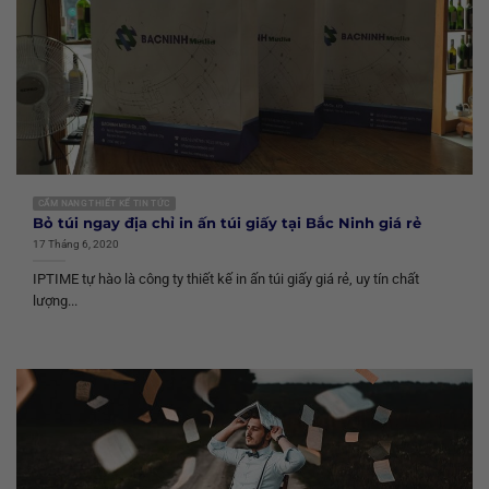
CẨM NANG THIẾT KẾ TIN TỨC
Bỏ túi ngay địa chỉ in ấn túi giấy tại Bắc Ninh giá rẻ
17 Tháng 6, 2020
IPTIME tự hào là công ty thiết kế in ấn túi giấy giá rẻ, uy tín chất
lượng...