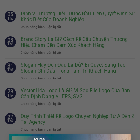
Định Vị Thương Hiệu: Bước Đầu Tiên Quyết Định Sự
05
Th8
Khác Biệt Của Doanh Nghiệp
Chức năng bình luận bị tắt
ở
Định
Vị
Brand Story Là Gì? Cách Kể Câu Chuyện Thương
03
Thương
Th8
Hiệu Chạm Đến Cảm Xúc Khách Hàng
Hiệu:
Chức năng bình luận bị tắt
ở
Bước
Brand
Đầu
Story
Slogan Hay Đến Đâu Là Đủ? Bí Quyết Sáng Tác
Tiên
31
Là
Quyết
Th7
Slogan Ghi Dấu Trong Tâm Trí Khách Hàng
Gì?
Định
Chức năng bình luận bị tắt
ở
Cách
Sự
Slogan
Kể
Khác
Hay
Vector Hóa Logo Là Gì? Vì Sao File Logo Của Bạn
Câu
29
Biệt
Đến
Chuyện
Th7
Cần Định Dạng AI, EPS, SVG
Của
Đâu
Thương
Doanh
Chức năng bình luận bị tắt
ở
Là
Hiệu
Nghiệp
Vector
Đủ?
Chạm
Hóa
Quy Trình Thiết Kế Logo Chuyên Nghiệp Từ A Đến Z
Bí
27
Đến
Logo
Quyết
Th7
Tại Agency
Cảm
Là
Sáng
Xúc
Chức năng bình luận bị tắt
ở
Gì?
Tác
Khách
Quy
Vì
Slogan
Hàng