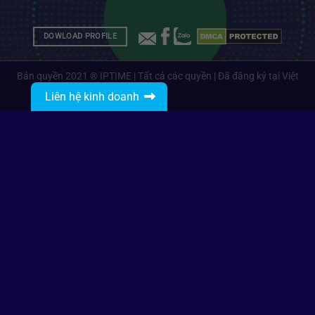
DOWLOAD PROFILE
Bản quyền 2021 ® IPTIME | Tất cả các quyền | Đã đăng ký tại Việt
Nam
Liên hệ kinh doanh
Gọi: 0912485468
Nhắn tin với IPTIME
IPTIME Branding
info@iptime.com.vn
Gọi: 0834270468