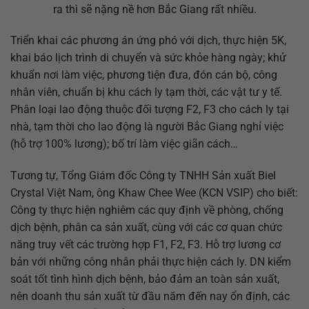
ra thì sẽ nặng nề hơn Bắc Giang rất nhiều.
Triển khai các phương án ứng phó với dịch, thực hiện 5K,
khai báo lịch trình di chuyển và sức khỏe hàng ngày; khử
khuẩn nơi làm việc, phương tiện đưa, đón cán bộ, công
nhân viên, chuẩn bị khu cách ly tạm thời, các vật tư y tế.
Phân loại lao động thuộc đối tượng F2, F3 cho cách ly tại
nhà, tạm thời cho lao động là người Bắc Giang nghỉ việc
(hỗ trợ 100% lương); bố trí làm việc giãn cách…
Tương tự, Tổng Giám đốc Công ty TNHH Sản xuất Biel
Crystal Việt Nam, ông Khaw Chee Wee (KCN VSIP) cho biết:
Công ty thực hiện nghiêm các quy định về phòng, chống
dịch bệnh, phân ca sản xuất, cùng với các cơ quan chức
năng truy vết các trường hợp F1, F2, F3. Hỗ trợ lương cơ
bản với những công nhân phải thực hiện cách ly. DN kiểm
soát tốt tình hình dịch bệnh, bảo đảm an toàn sản xuất,
nên doanh thu sản xuất từ đầu năm đến nay ổn định, các