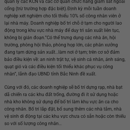
quản lý các KCN và các cơ quan chức năng giám sát ngoài
cổng (trừ trường hợp đặc biệt).Định kỳ mỗi tuần doanh
nghiệp xét nghiệm cho tối thiểu 10% số công nhân viên ở
lại nhà máy. Doanh nghiệp bố trí chỗ ở tạm cho người lao
động trong khu vực nhà máy để duy trì sản xuất liên tục,
không bị gián đoạn.”Có thể trưng dụng các nhà ăn, hội
trường, phòng hội thảo, phòng họp lớn, các phân xưởng
đang tạm dừng sản xuất…làm nơi ở tạm; trên cơ sở đảm
bảo điều kiện về: an ninh trật tự, vệ sinh cá nhân, ánh sáng,
quạt gió và các điều kiện tối thiểu khác phục vụ công
nhân”, lãnh đạo UBND tỉnh Bắc Ninh đề xuất.
Cùng với đó, các doanh nghiệp sẽ bố trí dựng rạp, nhà bạt
dã chiến ra các khu đất trống, đường đi ít sử dụng hoặc
nhà kho không sử dụng để bố trí làm khu vực ăn ca cho
công nhân. Bố trí lắp đặt, bổ sung thêm các nhà tắm, nhà
vệ sinh di động tại các khu vực chưa có sẵn hoặc còn thiếu
so với số lượng công nhân…