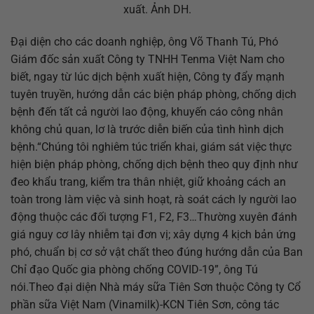
xuất. Ảnh DH.
Đại diện cho các doanh nghiệp, ông Võ Thanh Tú, Phó
Giám đốc sản xuất Công ty TNHH Tenma Việt Nam cho
biết, ngay từ lúc dịch bệnh xuất hiện, Công ty đẩy mạnh
tuyên truyền, hướng dẫn các biện pháp phòng, chống dịch
bệnh đến tất cả người lao động, khuyến cáo công nhân
không chủ quan, lơ là trước diễn biến của tình hình dịch
bệnh.“Chúng tôi nghiêm túc triển khai, giám sát việc thực
hiện biện pháp phòng, chống dịch bệnh theo quy định như
đeo khẩu trang, kiểm tra thân nhiệt, giữ khoảng cách an
toàn trong làm việc và sinh hoạt, rà soát cách ly người lao
động thuộc các đối tượng F1, F2, F3…Thường xuyên đánh
giá nguy cơ lây nhiễm tại đơn vị; xây dựng 4 kịch bản ứng
phó, chuẩn bị cơ sở vật chất theo đúng hướng dẫn của Ban
Chỉ đạo Quốc gia phòng chống COVID-19”, ông Tú
nói.Theo đại diện Nhà máy sữa Tiên Sơn thuộc Công ty Cổ
phần sữa Việt Nam (Vinamilk)-KCN Tiên Sơn, công tác