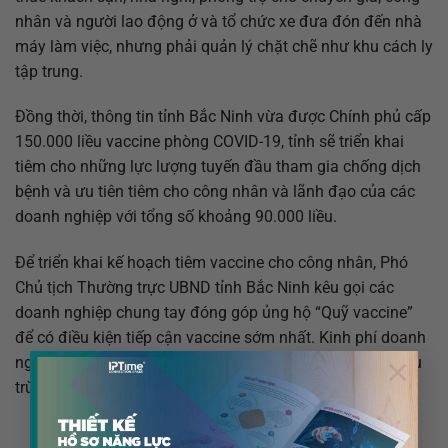
nhân và người lao động ở và tổ chức xe đưa đón đến nhà
máy làm việc, nhưng phải quản lý chặt chẽ như khu cách ly
tập trung.
Đồng thời, thông tin tỉnh Bắc Ninh vừa được Chính phủ cấp
150.000 liều vaccine phòng COVID-19, tỉnh sẽ triển khai
tiêm cho những lực lượng tuyến đầu tham gia chống dịch
bệnh và ưu tiên tiêm cho công nhân và lãnh đạo của các
doanh nghiệp với tổng số khoảng 90.000 liều.
Để triển khai kế hoạch tiêm vaccine cho công nhân, Phó
Chủ tịch Thường trực UBND tỉnh Bắc Ninh kêu gọi các
doanh nghiệp chung tay đóng góp ủng hộ “Quỹ vaccine”
để có điều kiện tiếp cận vaccine sớm nhất. Kinh phí doanh
×
nghiệp bỏ ra để tiêm cho công nhân được Nhà nước khấu
trừ thu nhập doanh nghiệp./.
Phi Long/VOV.VN