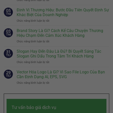
Chức năng bình luận bị tắt
ở
Mascot
Thương
Định Vị Thương Hiệu: Bước Đầu Tiên Quyết Định Sự
05
Hiệu:
Th8
Khác Biệt Của Doanh Nghiệp
Khi
Chức năng bình luận bị tắt
ở
Nào
Định
Nên
Vị
Brand Story Là Gì? Cách Kể Câu Chuyện Thương
Có
03
Thương
Và
Th8
Hiệu Chạm Đến Cảm Xúc Khách Hàng
Hiệu:
Cách
Chức năng bình luận bị tắt
ở
Bước
Thiết
Brand
Đầu
Kế
Story
Slogan Hay Đến Đâu Là Đủ? Bí Quyết Sáng Tác
Tiên
31
Nhân
Là
Quyết
Th7
Slogan Ghi Dấu Trong Tâm Trí Khách Hàng
Vật
Gì?
Định
Đại
Chức năng bình luận bị tắt
ở
Cách
Sự
Diện
Slogan
Kể
Khác
Hiệu
Hay
Vector Hóa Logo Là Gì? Vì Sao File Logo Của Bạn
Câu
29
Biệt
Quả
Đến
Chuyện
Th7
Cần Định Dạng AI, EPS, SVG
Của
Đâu
Thương
Doanh
Chức năng bình luận bị tắt
ở
Là
Hiệu
Nghiệp
Vector
Đủ?
Chạm
Hóa
Bí
Đến
Logo
Quyết
Cảm
Là
Sáng
Xúc
Gì?
Tác
Khách
Tư vấn báo giá dịch vụ
Vì
Slogan
Hàng
Sao