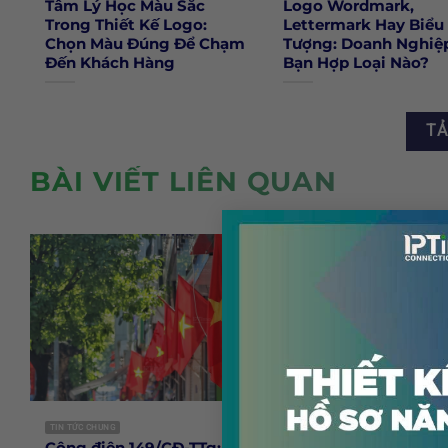
Tâm Lý Học Màu Sắc
Logo Wordmark,
Trong Thiết Kế Logo:
Lettermark Hay Biểu
Chọn Màu Đúng Để Chạm
Tượng: Doanh Nghiệ
Đến Khách Hàng
Bạn Hợp Loại Nào?
TẢ
BÀI VIẾT LIÊN QUAN
TIN TỨC CHUNG
TIN TỨC CHUNG
Công điện 149/CĐ-TTg: Tặng
Thương hi