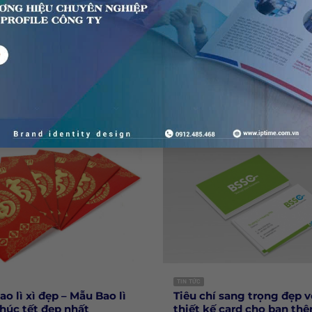
?
10 Tháng 3, 2018
9
Có hàng trăm đến hàng ngàn hãng x
hiệp thành lập muốn thương hiệu
thế giới, nhưng chỉ một số ít...
 mình được nhiều người biết đến.
TIN TỨC
ao lì xì đẹp – Mẫu Bao lì
Tiêu chí sang trọng đẹp 
chúc tết đẹp nhất
thiết kế card cho bạn th