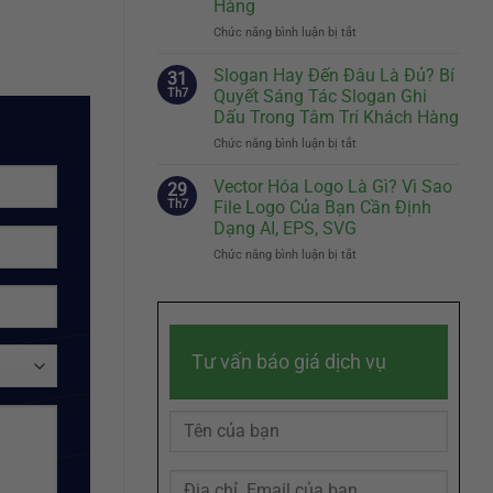
Hàng
Đầu
Nhân
Tiên
Chức năng bình luận bị tắt
Vật
ở
Quyết
Đại
Brand
Định
Diện
Story
Slogan Hay Đến Đâu Là Đủ? Bí
31
Sự
Hiệu
Là
Th7
Quyết Sáng Tác Slogan Ghi
Khác
Quả
Gì?
Dấu Trong Tâm Trí Khách Hàng
Biệt
Cách
Chức năng bình luận bị tắt
Của
ở
Kể
Doanh
Slogan
Câu
Nghiệp
Hay
Chuyện
Vector Hóa Logo Là Gì? Vì Sao
29
Đến
Thương
Th7
File Logo Của Bạn Cần Định
Đâu
Hiệu
Dạng AI, EPS, SVG
Là
Chạm
Chức năng bình luận bị tắt
ở
Đủ?
Đến
Vector
Bí
Cảm
Hóa
Quyết
Xúc
Logo
Sáng
Khách
Là
Tác
Hàng
Gì?
Slogan
Tư vấn báo giá dịch vụ
Vì
Ghi
Sao
Dấu
File
Trong
Logo
Tâm
Của
Trí
Bạn
Khách
Cần
Hàng