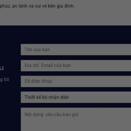
phúc, an lành và vui vẻ bên gia đình.
ệu
g tôi