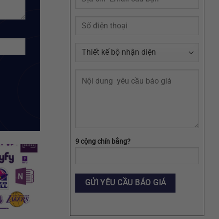
Định
Dạng
AI,
EPS,
SVG
9 cộng chín bằng?