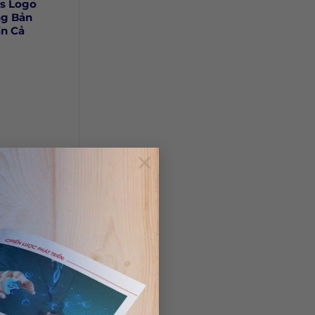
vs Logo
ng Bản
ần Cả
×
tiếng