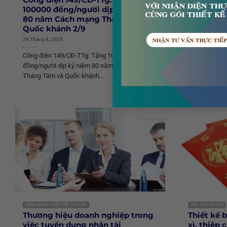
100000 đồng/người dịp kỷ niệm
cho đúng
80 năm Cách mạng Tháng Tám và
10 Tháng 8, 201
Quốc khánh 2/9
Một doanh ng
29 Tháng 8, 2025
doanh nghiệp
Công điện 149/CĐ-TTg: Tặng 100000
cùng với...
đồng/người dịp kỷ niệm 80 năm Cách mạng
Tháng Tám và Quốc khánh...
CẨM NANG THIẾT KẾ TIN TỨC
TIN TỨC CHUNG
Thương hiệu doanh nghiệp trong
Thiết kế b
việc tuyển dụng nhân tài
xì, thiệp 