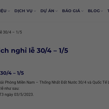
IỆU
DỊCH VỤ
DỰ ÁN
BÁO GIÁ
BLOG
lễ 30/4 – 1/5
h nghỉ lễ 30/4 – 1/5
30/4 – 1/5
 Giải Phòng Miền Nam – Thống Nhất Đất Nước 30/4 và Quốc Tế
 lễ như sau:
 T3 ngày 03/5/2023.