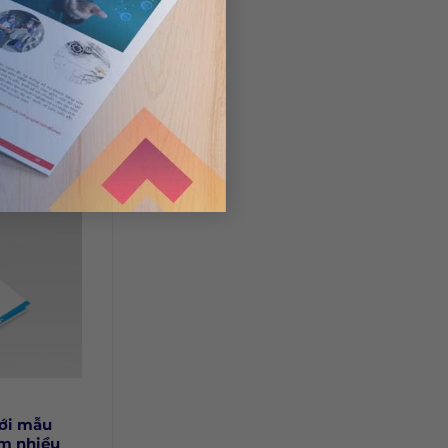
e ô tô trên
với mẫu
êm nhiều