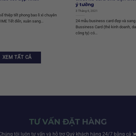
ý tưởng
3 Tháng 6, 2021
kế thiệp tết phong bao lì xì chuyên
24 mẫu business card đẹp và sang 
TIME Tết đến, xuân sang...
Bussiness Card (thẻ kinh doanh, da
công ty) có...
XEM TẤT CẢ
TƯ VẤN ĐẶT HÀNG
Chúng tôi luôn tư vấn và hỗ trợ Quý khách hàng 24/7 bằng cả 