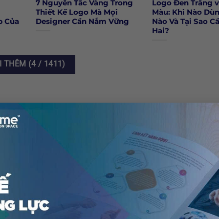
7 Nguyên Tắc Vàng Trong
Logo Đen Trắng 
Thiết Kế Logo Mà Mọi
Màu: Khi Nào Dù
p Của
Designer Cần Nắm Vững
Nào Và Tại Sao C
Hai?
I THÊM
(
4
/ 1411)
CẨM NANG THIẾT KẾ TIN TỨC CHUNG
ệu nhãn hiệu hiểu sao
Các mẫu logo xe hơi nổi 