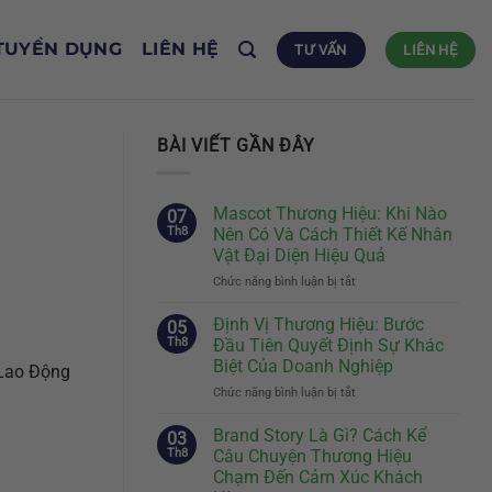
TUYỂN DỤNG
LIÊN HỆ
TƯ VẤN
LIÊN HỆ
BÀI VIẾT GẦN ĐÂY
Mascot Thương Hiệu: Khi Nào
07
Th8
Nên Có Và Cách Thiết Kế Nhân
Vật Đại Diện Hiệu Quả
Chức năng bình luận bị tắt
ở
Mascot
Thương
Định Vị Thương Hiệu: Bước
05
Hiệu:
Th8
Đầu Tiên Quyết Định Sự Khác
Khi
Biệt Của Doanh Nghiệp
 Lao Động
Nào
Chức năng bình luận bị tắt
ở
Nên
Định
Có
Vị
Và
Brand Story Là Gì? Cách Kể
03
Thương
Cách
Th8
Câu Chuyện Thương Hiệu
Hiệu:
Thiết
Chạm Đến Cảm Xúc Khách
Bước
Kế