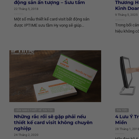
động sản ấn tượng – Sưu tầm
Thương H
Kinh Doa
22 Tháng 5, 2018
9 Tháng 5, 2025
Một số mẫu thiết kế card visit bất động sản
Trong bối cản
được IPTIME sưu tầm Hy vọng sẽ giúp...
hiệu không cò
CẨM NANG THIẾT KẾ TIN TỨC
TIN TỨC
Những rắc rồi sẽ gặp phải nếu
4 Lưu Ý T
thiết kế card visit không chuyên
Miền
nghiệp
28 Tháng 1, 201
24 Tháng 2, 2020
Hãy đọc kỹ 4 