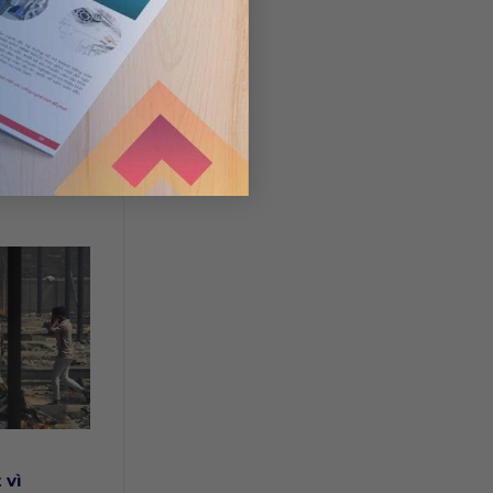
ng Bản
ần Cả
 vì