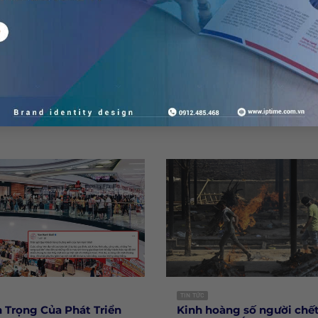
Thiết Kế Logo Mà Mọi
Màu: Khi Nào Dù
p Của
Designer Cần Nắm Vững
Nào Và Tại Sao C
Hai?
I THÊM
(
4
/ 1411)
TIN TỨC
Trọng Của Phát Triển
Kinh hoàng số người chết