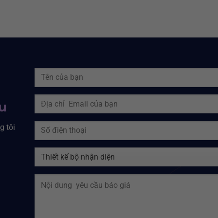
ệu
g tôi