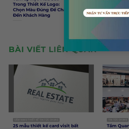
Trong Thiết Kế Logo:
Lettermark Hay Biểu
Chọn Màu Đúng Để Chạm
Tượng: Doanh Nghiệ
Đến Khách Hàng
Bạn Hợp Loại Nào?
TẢ
BÀI VIẾT LIÊN QUAN
CẨM NANG THIẾT KẾ TIN TỨC CHUNG
TIN TỨC CHUNG
25 mẫu thiết kế card visit bất
Tầm Quan 