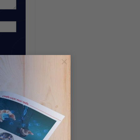
×
vs Logo