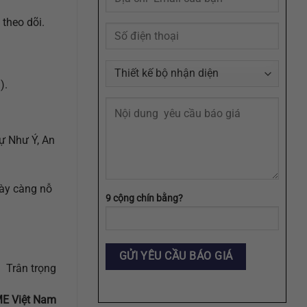
Định
Dạng
theo dõi.
AI,
EPS,
SVG
).
ự Như Ý, An
gày càng nỗ
9 cộng chín bằng?
Trân trọng
ME Việt Nam