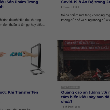
iệu Sản Phẩm Trong
Covid-19 ở Ấn Độ trong 2
nh
6 Tháng 5, 2021
Số ca nhiễm mới tăng không ngừng,
h kinh doanh hiện đại, thương
không đủ chỗ và cũng không đủ ô xy
n đơn thuần là tên gọi hay biểu...
TIN TỨC CHUNG
rước Khi Transfer Tên
Quảng cáo ấn tượng với
tấm biển kiểu này bạn đã
chưa?
8
16 Tháng 5, 2019
lưu ý sau đây trước khi