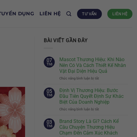
TUYỂN DỤNG
LIÊN HỆ
TƯ VẤN
LIÊN HỆ
BÀI VIẾT GẦN ĐÂY
Mascot Thương Hiệu: Khi Nào
07
Th8
Nên Có Và Cách Thiết Kế Nhân
Vật Đại Diện Hiệu Quả
Chức năng bình luận bị tắt
ở
Mascot
Thương
Định Vị Thương Hiệu: Bước
05
Hiệu:
Th8
Đầu Tiên Quyết Định Sự Khác
Khi
Biệt Của Doanh Nghiệp
Nào
Chức năng bình luận bị tắt
ở
Nên
Định
Có
Vị
Và
Brand Story Là Gì? Cách Kể
03
Thương
Cách
Th8
Câu Chuyện Thương Hiệu
Hiệu:
Thiết
Chạm Đến Cảm Xúc Khách
Bước
Kế