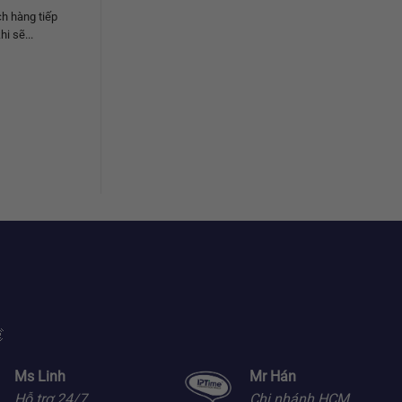
h hàng tiếp
i sẽ...

Ms Linh
Mr Hán
Hỗ trợ 24/7
Chi nhánh HCM