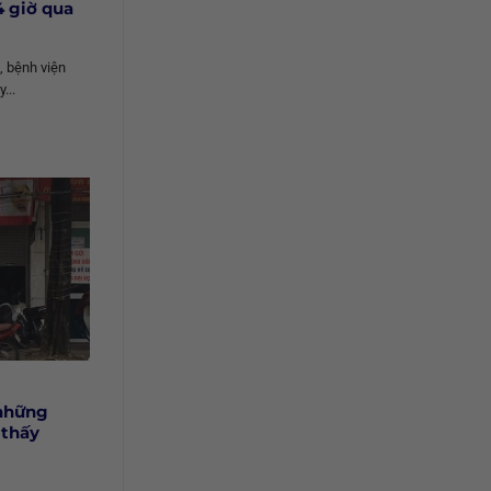
4 giờ qua
 bệnh viện
...
 những
 thấy