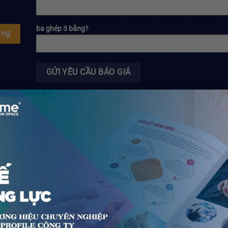
ba ghép 3 bằng?
ing
7 Nguyên Tắc Vàng Trong
Logo Đen Trắng 