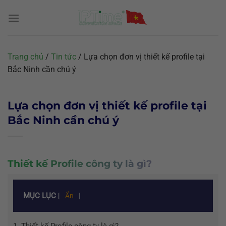
Chuyển
đến
nội
dung
Trang chủ
/
Tin tức
/
Lựa chọn đơn vị thiết kế profile tại
Bắc Ninh cần chú ý
Lựa chọn đơn vị thiết kế profile tại
Bắc Ninh cần chú ý
Thiết kế Profile công ty là gì?
MỤC LỤC
[
Ẩn
]
1.
Thiết kế Profile công ty là gì?