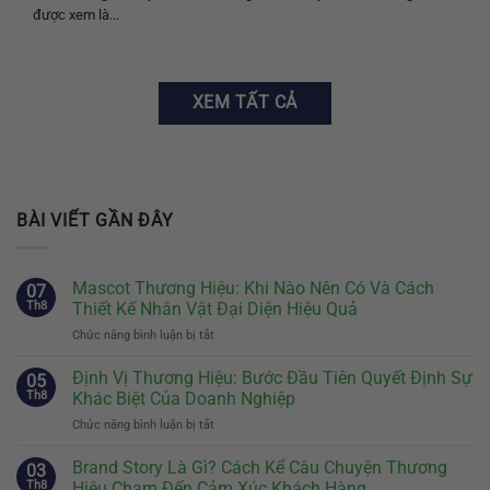
được xem là...
XEM TẤT CẢ
BÀI VIẾT GẦN ĐÂY
Mascot Thương Hiệu: Khi Nào Nên Có Và Cách
07
Th8
Thiết Kế Nhân Vật Đại Diện Hiệu Quả
Chức năng bình luận bị tắt
ở
Mascot
Thương
Định Vị Thương Hiệu: Bước Đầu Tiên Quyết Định Sự
05
Hiệu:
Th8
Khác Biệt Của Doanh Nghiệp
Khi
Chức năng bình luận bị tắt
ở
Nào
Định
Nên
Vị
Brand Story Là Gì? Cách Kể Câu Chuyện Thương
Có
03
Thương
Và
Th8
Hiệu Chạm Đến Cảm Xúc Khách Hàng