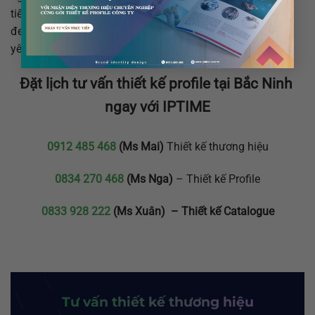
tiến và cam kết thời gian giao hàng đúng hẹn, IPTIME đã
đem lại những sản phẩm chất lượng cao, đáp ứng được
yêu cầu của khách hàng và thị trường mục tiêu.
Đặt lịch tư vấn thiết kế profile tại Bắc Ninh
ngay với IPTIME
0912 485 468
(Ms Mai)
Thiết kế thương hiệu
0834 270 468
(Ms Nga)
– Thiết kế Profile
0833 928 222
(Ms Xuân) – Thiết kế Catalogue
Tư vấn thiết kế thương hiệu