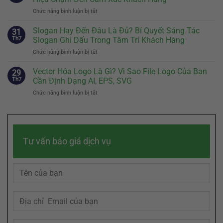
Hiệu:
Cách
Chức năng bình luận bị tắt
ở
Bước
Thiết
Brand
Đầu
Kế
Story
Slogan Hay Đến Đâu Là Đủ? Bí Quyết Sáng Tác
Tiên
31
Nhân
Là
Quyết
Th7
Slogan Ghi Dấu Trong Tâm Trí Khách Hàng
Vật
Gì?
Định
Đại
Chức năng bình luận bị tắt
ở
Cách
Sự
Diện
Slogan
Kể
Khác
Hiệu
Hay
Vector Hóa Logo Là Gì? Vì Sao File Logo Của Bạn
Câu
29
Biệt
Quả
Đến
Chuyện
Th7
Cần Định Dạng AI, EPS, SVG
Của
Đâu
Thương
Doanh
Chức năng bình luận bị tắt
ở
Là
Hiệu
Nghiệp
Vector
Đủ?
Chạm
Hóa
Bí
Đến
Logo
Quyết
Cảm
Là
Sáng
Xúc
Gì?
Tác
Khách
Tư vấn báo giá dịch vụ
Vì
Slogan
Hàng
Sao
Ghi
File
Dấu
Logo
Trong
Của
Tâm
Bạn
Trí
Cần
Khách
Định
Hàng
Dạng
AI,