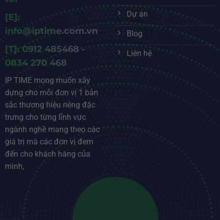
Dự án
[E]:
info@iptime.com.vn
Blog
[T]: 0912 485468 -
Liên hệ
0834 270 468
IP TIME mong muốn xây
dựng cho mỗi đơn vị 1 bản
sắc thương hiệu riêng đặc
trưng cho từng lĩnh vực
ngành nghề mang theo các
giá trị mà các đơn vị đem
đến cho khách hàng của
mình,