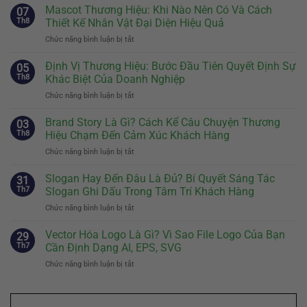
Mascot Thương Hiệu: Khi Nào Nên Có Và Cách
07
Th8
Thiết Kế Nhân Vật Đại Diện Hiệu Quả
Chức năng bình luận bị tắt
ở
Mascot
Thương
Định Vị Thương Hiệu: Bước Đầu Tiên Quyết Định Sự
05
Hiệu:
Th8
Khác Biệt Của Doanh Nghiệp
Khi
Chức năng bình luận bị tắt
ở
Nào
Định
Nên
Vị
Brand Story Là Gì? Cách Kể Câu Chuyện Thương
Có
03
Thương
Và
Th8
Hiệu Chạm Đến Cảm Xúc Khách Hàng
Hiệu:
Cách
Chức năng bình luận bị tắt
ở
Bước
Thiết
Brand
Đầu
Kế
Story
Slogan Hay Đến Đâu Là Đủ? Bí Quyết Sáng Tác
Tiên
31
Nhân
Là
Quyết
Th7
Slogan Ghi Dấu Trong Tâm Trí Khách Hàng
Vật
Gì?
Định
Đại
Chức năng bình luận bị tắt
ở
Cách
Sự
Diện
Slogan
Kể
Khác
Hiệu
Hay
Vector Hóa Logo Là Gì? Vì Sao File Logo Của Bạn
Câu
29
Biệt
Quả
Đến
Chuyện
Th7
Cần Định Dạng AI, EPS, SVG
Của
Đâu
Thương
Doanh
Chức năng bình luận bị tắt
ở
Là
Hiệu
Nghiệp
Vector
Đủ?
Chạm
Hóa
Bí
Đến
Logo
Quyết
Cảm