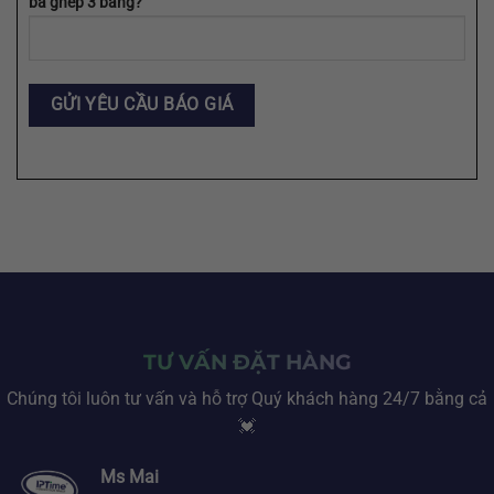
ba ghép 3 bằng?
TƯ VẤN ĐẶT HÀNG
Chúng tôi luôn tư vấn và hỗ trợ Quý khách hàng 24/7 bằng cả
💓
Ms Mai