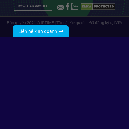
DOWLOAD PROFILE
Bản quyền 2021 ® IPTIME | Tất cả các quyền | Đã đăng ký tại Việt
Nam
Liên hệ kinh doanh
Gọi: 0912485468
Nhắn tin với IPTIME
IPTIME Branding
info@iptime.com.vn
Gọi: 0834270468