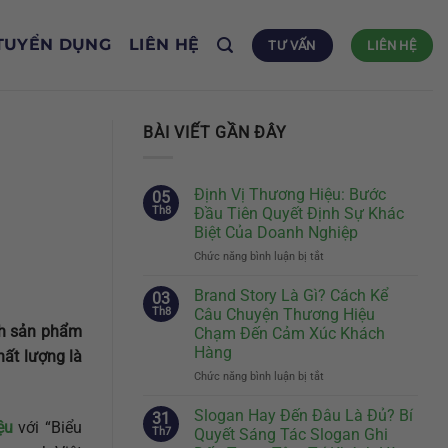
TUYỂN DỤNG
LIÊN HỆ
TƯ VẤN
LIÊN HỆ
BÀI VIẾT GẦN ĐÂY
Định Vị Thương Hiệu: Bước
05
Th8
Đầu Tiên Quyết Định Sự Khác
Biệt Của Doanh Nghiệp
Chức năng bình luận bị tắt
ở
Định
Vị
Brand Story Là Gì? Cách Kể
03
Thương
Th8
Câu Chuyện Thương Hiệu
Hiệu:
nh sản phẩm
Chạm Đến Cảm Xúc Khách
Bước
Hàng
hất lượng là
Đầu
Tiên
Chức năng bình luận bị tắt
ở
Quyết
Brand
Định
Story
Slogan Hay Đến Đâu Là Đủ? Bí
31
ệu
với “Biểu
Sự
Là
Th7
Quyết Sáng Tác Slogan Ghi
Khác
Gì?