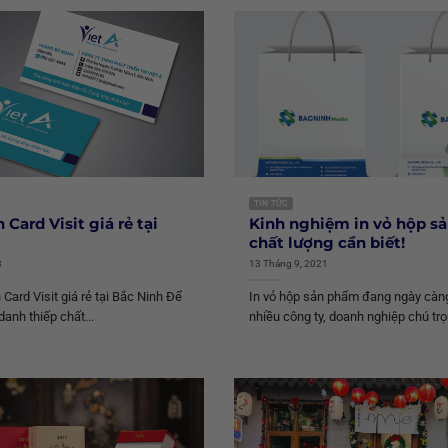
TIN TỨC
n Card Visit giá rẻ tại
Kinh nghiệm in vỏ hộp s
chất lượng cần biết!
3
13 Tháng 9, 2021
 Card Visit giá rẻ tại Bắc Ninh Để
In vỏ hộp sản phẩm đang ngày càn
anh thiếp chất...
nhiều công ty, doanh nghiệp chú trọ