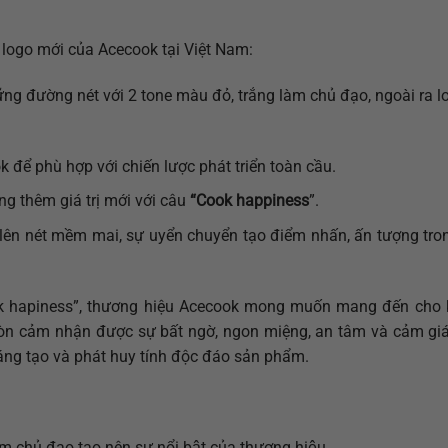
 logo mới của Acecook tại Việt Nam:
ng đường nét với 2 tone màu đỏ, trắng làm chủ đạo, ngoài ra l
để phù hợp với chiến lược phát triển toàn cầu.
ng thêm giá trị mới với câu
“Cook happiness
”.
át lên nét mềm mai, sự uyển chuyển tạo điểm nhấn, ấn tượng tr
ook hapiness”, thương hiệu Acecook mong muốn mang đến cho
còn cảm nhận được sự bất ngờ, ngon miệng, an tâm và cảm gi
áng tạo và phát huy tính độc đáo sản phẩm.
 chủ đạo tạo nên sự nổi bật của thương hiệu.