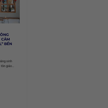
KHÔNG
N CẢM
L” BỀN
iáng sinh
tôn giáo...