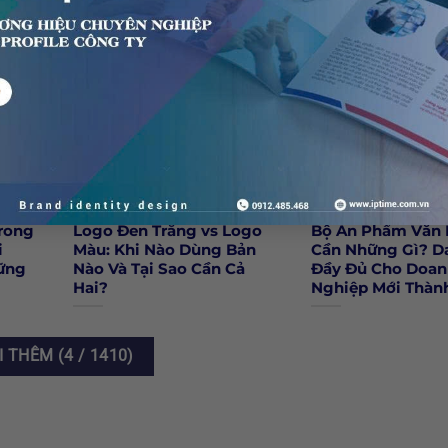
rong
Logo Đen Trắng vs Logo
Bộ Ấn Phẩm Văn
i
Màu: Khi Nào Dùng Bản
Cần Những Gì? D
ững
Nào Và Tại Sao Cần Cả
Đầy Đủ Cho Doan
Hai?
Nghiệp Mới Thàn
I THÊM
(
4
/ 1410)