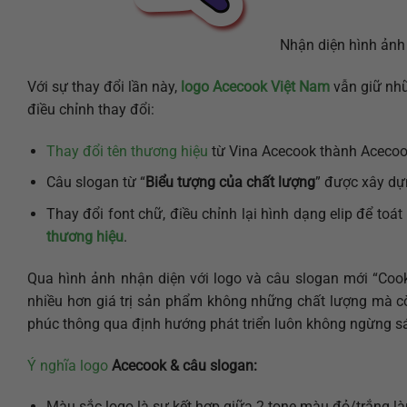
Nhận diện hình ảnh
Với sự thay đổi lần này,
logo Acecook Việt Nam
vẫn giữ nhữ
điều chỉnh thay đổi:
Thay đổi tên thương hiệu
từ Vina Acecook thành Acecook 
Câu slogan từ “
Biểu tượng của chất lượng
” được xây dự
Thay đổi font chữ, điều chỉnh lại hình dạng elip để to
thương hiệu
.
Qua hình ảnh nhận diện với logo và câu slogan mới “C
nhiều hơn giá trị sản phẩm không những chất lượng mà 
phúc thông qua định hướng phát triển luôn không ngừng s
Ý nghĩa logo
Acecook & câu slogan:
Màu sắc logo là sự kết hợp giữa 2 tone màu đỏ/trắng làm