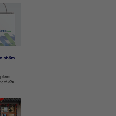
ản phẩm
g được
ng và đầu...