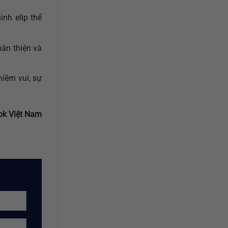
nh elip thể
hân thiện và
iềm vui, sự
ok Việt Nam