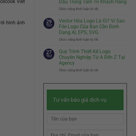
cecook Việt
Dấu Trong Tâm Trí Khách Hàng
Biệt
Cách
Chức năng bình luận bị tắt
Của
ở
Kể
Doanh
Slogan
Câu
Nghiệp
Hay
Chuyện
Vector Hóa Logo Là Gì? Vì Sao
29
ới hình ảnh
Đến
Thương
Th7
File Logo Của Bạn Cần Định
Đâu
Hiệu
Dạng AI, EPS, SVG
Là
Chạm
Chức năng bình luận bị tắt
ở
Đủ?
Đến
Vector
Bí
Cảm
Hóa
Quyết
Quy Trình Thiết Kế Logo
Xúc
27
Logo
Sáng
Khách
Th7
Chuyên Nghiệp Từ A Đến Z Tại
Là
Tác
Hàng
Agency
Gì?
Slogan
Chức năng bình luận bị tắt
ở
Vì
Ghi
Quy
Sao
Dấu
Trình
File
Trong
Thiết
Logo
Tâm
Kế
Của
Trí
Logo
Bạn
Khách
Tư vấn báo giá dịch vụ
Chuyên
Cần
Hàng
Nghiệp
Định
Từ
Dạng
A
AI,
Đến
EPS,
Z
SVG
Tại