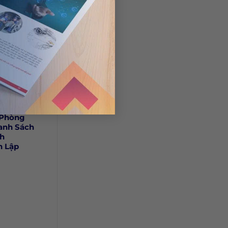
 Phòng
anh Sách
h
h Lập