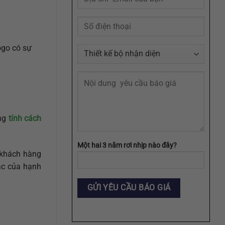
Agency
ogo có sự
ong
tính cách
Một hai 3 năm rơi nhịp nào đây?
 khách hàng
ác của hạnh