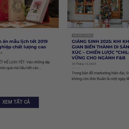
TIN TỨC CHUNG
n ấn mẫu lịch tết 2019
GIÁNG SINH 2025: KHI 
hiệp chất lượng cao
GIAN BIẾN THÀNH DI SẢ
XÚC – CHIẾN LƯỢC “CHIL
18
VỮNG CHO NGÀNH F&B
T KẾ LỊCH TẾT: Vào những dịp
23 Tháng 12, 2025
món quà mà hầu hết các...
Trong bản đồ marketing hiện đại, G
không còn đơn thuần là một ngày lễ 
XEM TẤT CẢ