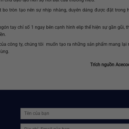
bo tròn tạo nên sự nhịp nhàng, duyên dáng được đặt trong hì
gón tay chỉ số 1 ngay bên cạnh hình elip thể hiện sự gần gũi, t
̀n.
a công ty, chúng tôi muốn tạo ra những sản phẩm mang lại n
dùng.
Trích nguồn Aceco