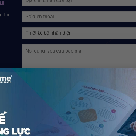
ệu
g tôi
2 cộng một bằng?
ing