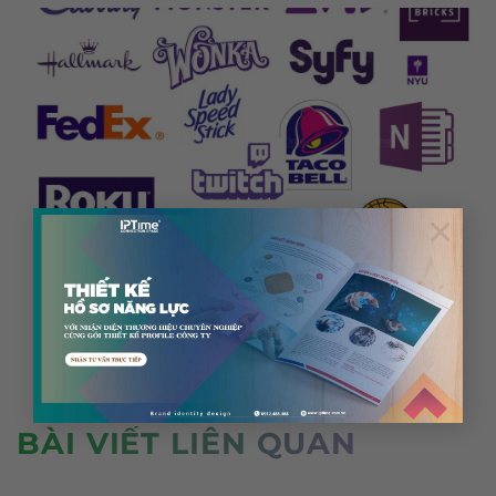
×
Logo Đen Trắng vs Logo Màu: Khi Nào Dùng Bản Nào
Và Tại Sao Cần Cả Hai?
TẢI THÊM
(
4
/ 1411)
BÀI VIẾT LIÊN QUAN