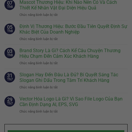
Mascot Thương Hiệu: Khi Nào Nên Có Và Cách
07
Th8
Thiết Kế Nhân Vật Đại Diện Hiệu Quả
Chức năng bình luận bị tắt
ở
Mascot
Thương
Định Vị Thương Hiệu: Bước Đầu Tiên Quyết Định Sự
05
Hiệu:
Th8
Khác Biệt Của Doanh Nghiệp
Khi
Chức năng bình luận bị tắt
ở
Nào
Định
Nên
Vị
Brand Story Là Gì? Cách Kể Câu Chuyện Thương
Có
03
Thương
Và
Th8
Hiệu Chạm Đến Cảm Xúc Khách Hàng
Hiệu:
Cách
Chức năng bình luận bị tắt
ở
Bước
Thiết
Brand
Đầu
Kế
Story
Slogan Hay Đến Đâu Là Đủ? Bí Quyết Sáng Tác
Tiên
31
Nhân
Là
Quyết
Th7
Slogan Ghi Dấu Trong Tâm Trí Khách Hàng
Vật
Gì?
Định
Đại
Chức năng bình luận bị tắt
ở
Cách
Sự
Diện
Slogan
Kể
Khác
Hiệu
Hay
Vector Hóa Logo Là Gì? Vì Sao File Logo Của Bạn
Câu
29
Biệt
Quả
Đến
Chuyện
Th7
Cần Định Dạng AI, EPS, SVG
Của
Đâu
Thương
Doanh
Chức năng bình luận bị tắt
ở
Là
Hiệu
Nghiệp
Vector
Đủ?
Chạm
Hóa
Bí
Đến
Logo
Quyết
Cảm
Là