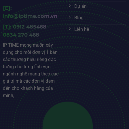
Dự án
[E]:
info@iptime.com.vn
Blog
[T]: 0912 485468 -
Liên hệ
0834 270 468
IP TIME mong muốn xây
dựng cho mỗi đơn vị 1 bản
sắc thương hiệu riêng đặc
trưng cho từng lĩnh vực
ngành nghề mang theo các
giá trị mà các đơn vị đem
đến cho khách hàng của
mình,