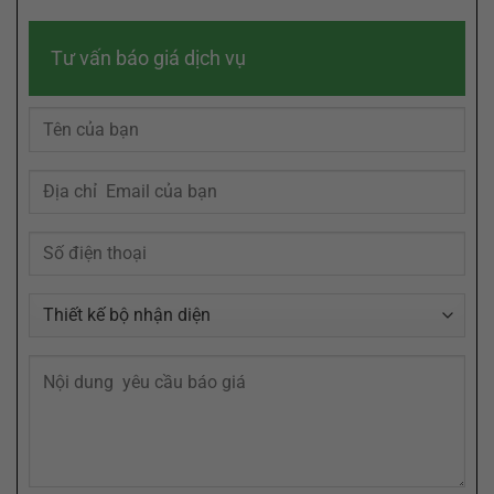
Thiết
File
Dấu
Kế
Logo
Trong
Logo
Của
Tâm
Tư vấn báo giá dịch vụ
Chuyên
Bạn
Trí
Nghiệp
Cần
Khách
Từ
Định
Hàng
A
Dạng
Đến
AI,
Z
EPS,
Tại
SVG
Agency