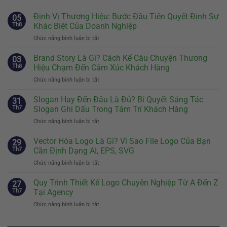
Định Vị Thương Hiệu: Bước Đầu Tiên Quyết Định Sự
05
Th8
Khác Biệt Của Doanh Nghiệp
Chức năng bình luận bị tắt
ở
Định
Vị
Brand Story Là Gì? Cách Kể Câu Chuyện Thương
03
Thương
Th8
Hiệu Chạm Đến Cảm Xúc Khách Hàng
Hiệu:
Chức năng bình luận bị tắt
ở
Bước
Brand
Đầu
Story
Slogan Hay Đến Đâu Là Đủ? Bí Quyết Sáng Tác
Tiên
31
Là
Quyết
Th7
Slogan Ghi Dấu Trong Tâm Trí Khách Hàng
Gì?
Định
Chức năng bình luận bị tắt
ở
Cách
Sự
Slogan
Kể
Khác
Hay
Vector Hóa Logo Là Gì? Vì Sao File Logo Của Bạn
Câu
29
Biệt
Đến
Chuyện
Th7
Cần Định Dạng AI, EPS, SVG
Của
Đâu
Thương
Doanh
Chức năng bình luận bị tắt
ở
Là
Hiệu
Nghiệp
Vector
Đủ?
Chạm
Hóa
Quy Trình Thiết Kế Logo Chuyên Nghiệp Từ A Đến Z
Bí
27
Đến
Logo
Quyết
Th7
Tại Agency
Cảm
Là
Sáng
Xúc
Chức năng bình luận bị tắt
ở
Gì?
Tác
Khách
Quy
Vì
Slogan
Hàng
Trình
Sao
Ghi