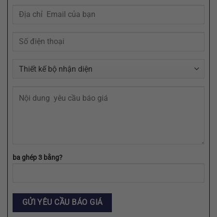
Trí
Cần
Khách
Định
Hàng
Dạng
AI,
EPS,
SVG
ba ghép 3 bằng?