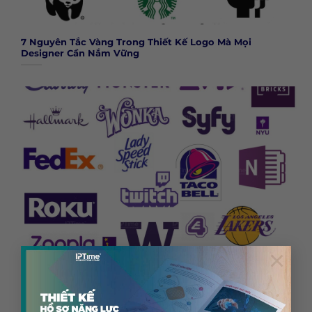
7 Nguyên Tắc Vàng Trong Thiết Kế Logo Mà Mọi
Designer Cần Nắm Vững
×
Logo Đen Trắng vs Logo Màu: Khi Nào Dùng Bản Nào
Và Tại Sao Cần Cả Hai?