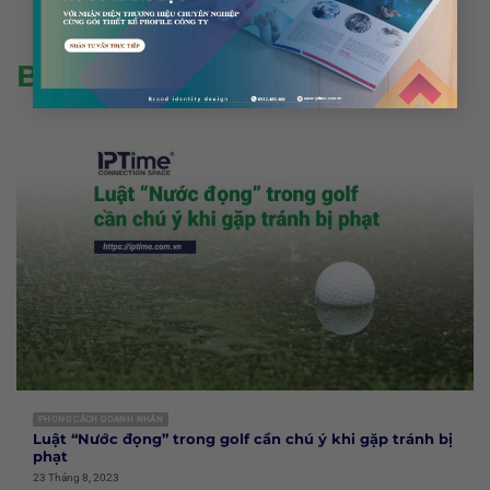
TẢI THÊM
(
4
/ 1411)
BÀI VIẾT LIÊN QUAN
PHONG CÁCH DOANH NHÂN
Luật “Nước đọng” trong golf cần chú ý khi gặp tránh bị
phạt
23 Tháng 8, 2023