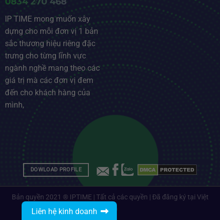
0834 270 468
IP TIME mong muốn xây
dựng cho mỗi đơn vị 1 bản
sắc thương hiệu riêng đặc
trưng cho từng lĩnh vực
ngành nghề mang theo các
giá trị mà các đơn vị đem
đến cho khách hàng của
mình,
DOWLOAD PROFILE
Bản quyền 2021 ® IPTIME | Tất cả các quyền | Đã đăng ký tại Việt
Nam
Liên hệ kinh doanh