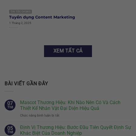
TIN TỨC CHUNG
Tuyển dụng Content Marketing
1 Tháng 2, 2025
XEM TẤT CẢ
BÀI VIẾT GẦN ĐÂY
Mascot Thương Hiệu: Khi Nào Nên Có Và Cách
07
Th8
Thiết Kế Nhân Vật Đại Diện Hiệu Quả
Chức năng bình luận bị tắt
ở
Mascot
Thương
Định Vị Thương Hiệu: Bước Đầu Tiên Quyết Định Sự
05
Hiệu:
Th8
Khác Biệt Của Doanh Nghiệp