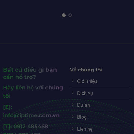
Bất cứ điều gì bạn
Về chúng tôi
cần hỗ trợ?
Giới thiệu
Hãy liên hệ với chúng
Dịch vụ
tôi
Dự án
[E]:
info@iptime.com.vn
Blog
[T]: 0912 485468 -
Liên hệ