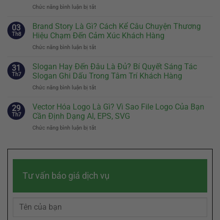
Khi
Chức năng bình luận bị tắt
ở
Nào
Định
Nên
Vị
Brand Story Là Gì? Cách Kể Câu Chuyện Thương
Có
03
Thương
Và
Th8
Hiệu Chạm Đến Cảm Xúc Khách Hàng
Hiệu:
Cách
Chức năng bình luận bị tắt
ở
Bước
Thiết
Brand
Đầu
Kế
Story
Slogan Hay Đến Đâu Là Đủ? Bí Quyết Sáng Tác
Tiên
31
Nhân
Là
Quyết
Th7
Slogan Ghi Dấu Trong Tâm Trí Khách Hàng
Vật
Gì?
Định
Đại
Chức năng bình luận bị tắt
ở
Cách
Sự
Diện
Slogan
Kể
Khác
Hiệu
Hay
Vector Hóa Logo Là Gì? Vì Sao File Logo Của Bạn
Câu
29
Biệt
Quả
Đến
Chuyện
Th7
Cần Định Dạng AI, EPS, SVG
Của
Đâu
Thương
Doanh
Chức năng bình luận bị tắt
ở
Là
Hiệu
Nghiệp
Vector
Đủ?
Chạm
Hóa
Bí
Đến
Logo
Quyết
Cảm
Là
Sáng
Xúc
Gì?
Tác
Khách
Tư vấn báo giá dịch vụ
Vì
Slogan
Hàng
Sao
Ghi
File
Dấu
Logo
Trong
Của
Tâm
Bạn