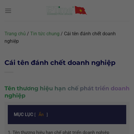
Chuyển
đến
nội
dung
Trang chủ
/
Tin tức chung
/
Cái tên đánh chết doanh
nghiệp
Cái tên đánh chết doanh nghiệp
Tên thương hiệu hạn chế phát triển doanh
nghiệp
MỤC LỤC
[
Ẩn
]
1.
Tên thương hiệu hạn chế phát triển doanh nghiệp