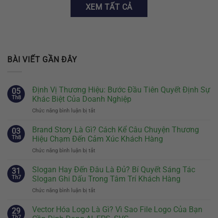
XEM TẤT CẢ
BÀI VIẾT GẦN ĐÂY
Định Vị Thương Hiệu: Bước Đầu Tiên Quyết Định Sự
05
Th8
Khác Biệt Của Doanh Nghiệp
Chức năng bình luận bị tắt
ở
Định
Vị
Brand Story Là Gì? Cách Kể Câu Chuyện Thương
03
Thương
Th8
Hiệu Chạm Đến Cảm Xúc Khách Hàng
Hiệu:
Chức năng bình luận bị tắt
ở
Bước
Brand
Đầu
Story
Slogan Hay Đến Đâu Là Đủ? Bí Quyết Sáng Tác
Tiên
31
Là
Quyết
Th7
Slogan Ghi Dấu Trong Tâm Trí Khách Hàng
Gì?
Định
Chức năng bình luận bị tắt
ở
Cách
Sự
Slogan
Kể
Khác
Hay
Vector Hóa Logo Là Gì? Vì Sao File Logo Của Bạn
Câu
29
Biệt
Đến
Chuyện
Th7