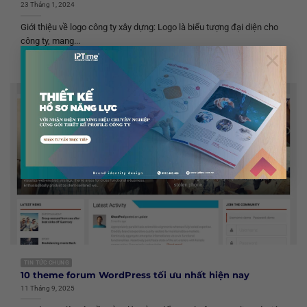
23 Tháng 1, 2024
Giới thiệu về logo công ty xây dựng: Logo là biểu tượng đại diện cho
công ty, mang...
×
TIN TỨC CHUNG
10 theme forum WordPress tối ưu nhất hiện nay
11 Tháng 9, 2025