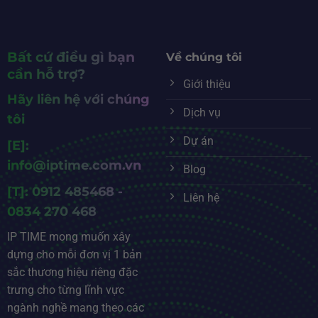
Bất cứ điều gì bạn
Về chúng tôi
cần hỗ trợ?
Giới thiệu
Hãy liên hệ với chúng
Dịch vụ
tôi
Dự án
[E]:
info@iptime.com.vn
Blog
[T]: 0912 485468 -
Liên hệ
0834 270 468
IP TIME mong muốn xây
dựng cho mỗi đơn vị 1 bản
sắc thương hiệu riêng đặc
trưng cho từng lĩnh vực
ngành nghề mang theo các