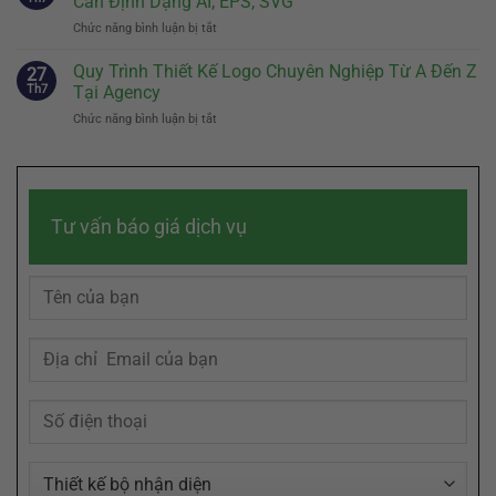
Cần Định Dạng AI, EPS, SVG
Của
Đâu
Thương
Doanh
Chức năng bình luận bị tắt
ở
Là
Hiệu
Nghiệp
Vector
Đủ?
Chạm
Hóa
Quy Trình Thiết Kế Logo Chuyên Nghiệp Từ A Đến Z
Bí
27
Đến
Logo
Quyết
Th7
Tại Agency
Cảm
Là
Sáng
Xúc
Chức năng bình luận bị tắt
ở
Gì?
Tác
Khách
Quy
Vì
Slogan
Hàng
Trình
Sao
Ghi
Thiết
File
Dấu
Kế
Logo
Trong
Logo
Của
Tâm
Tư vấn báo giá dịch vụ
Chuyên
Bạn
Trí
Nghiệp
Cần
Khách
Từ
Định
Hàng
A
Dạng
Đến
AI,
Z
EPS,
Tại
SVG
Agency