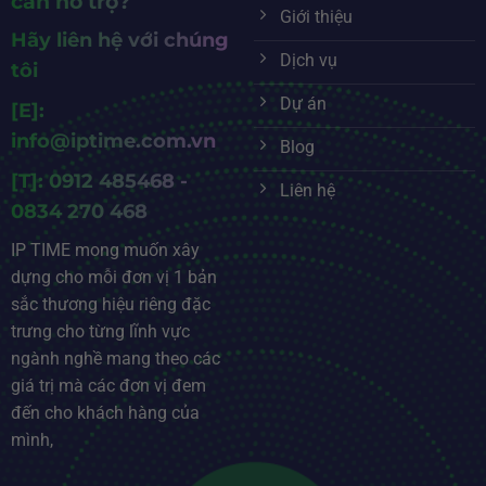
cần hỗ trợ?
Giới thiệu
Hãy liên hệ với chúng
Dịch vụ
tôi
Dự án
[E]:
info@iptime.com.vn
Blog
[T]: 0912 485468 -
Liên hệ
0834 270 468
IP TIME mong muốn xây
dựng cho mỗi đơn vị 1 bản
sắc thương hiệu riêng đặc
trưng cho từng lĩnh vực
ngành nghề mang theo các
giá trị mà các đơn vị đem
đến cho khách hàng của
mình,