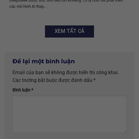
DeepSeek được ước tính tiêu tốn khoảng 1,6 tỷ USD để phát triển
các mô hình AI thay...
XEM TẤT CẢ
Để lại một bình luận
Email của bạn sẽ không được hiển thị công khai.
Các trường bắt buộc được đánh dấu
*
Bình luận
*