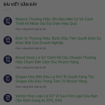
BÀI VIẾT GẦN ĐÂY
Mascot Thương Hiệu: Khi Nào Nên Có Và Cách
07
Th8
Thiết Kế Nhân Vật Đại Diện Hiệu Quả
Chức năng bình luận bị tắt
ở
Mascot
Thương
Định Vị Thương Hiệu: Bước Đầu Tiên Quyết Định Sự
05
Hiệu:
Th8
Khác Biệt Của Doanh Nghiệp
Khi
Chức năng bình luận bị tắt
ở
Nào
Định
Nên
Vị
Brand Story Là Gì? Cách Kể Câu Chuyện Thương
Có
03
Thương
Và
Th8
Hiệu Chạm Đến Cảm Xúc Khách Hàng
Hiệu:
Cách
Chức năng bình luận bị tắt
ở
Bước
Thiết
Brand
Đầu
Kế
Story
Slogan Hay Đến Đâu Là Đủ? Bí Quyết Sáng Tác
Tiên
31
Nhân
Là
Quyết
Th7
Slogan Ghi Dấu Trong Tâm Trí Khách Hàng
Vật
Gì?
Định
Đại
Chức năng bình luận bị tắt
ở
Cách
Sự
Diện
Slogan
Kể
Khác
Hiệu
Hay
Vector Hóa Logo Là Gì? Vì Sao File Logo Của Bạn
Câu
29
Biệt
Quả
Đến
Chuyện
Th7
Cần Định Dạng AI, EPS, SVG
Của
Đâu
Thương
Doanh