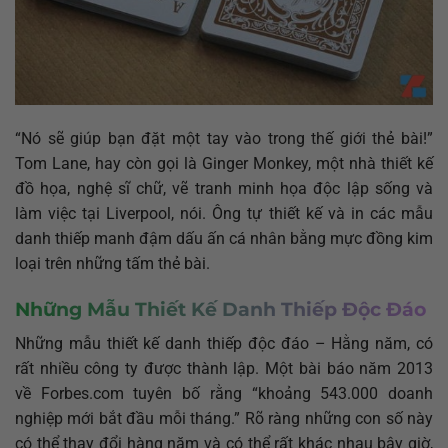
“Nó sẽ giúp bạn đặt một tay vào trong thế giới thẻ bài!”
Tom Lane, hay còn gọi là Ginger Monkey, một nhà thiết kế
đồ họa, nghệ sĩ chữ, vẽ tranh minh họa độc lập sống và
làm việc tại Liverpool, nói. Ông tự thiết kế và in các mẫu
danh thiếp manh đậm dấu ấn cá nhân bằng mực đồng kim
loại trên những tấm thẻ bài.
Những Mẫu Thiết Kế Danh Thiếp Độc Đáo
Những mẫu thiết kế danh thiếp độc đáo – Hằng năm, có
rất nhiều công ty được thành lập. Một bài báo năm 2013
về Forbes.com tuyên bố rằng “khoảng 543.000 doanh
nghiệp mới bắt đầu mỗi tháng.” Rõ ràng những con số này
có thể thay đổi hàng năm và có thể rất khác nhau bây giờ,