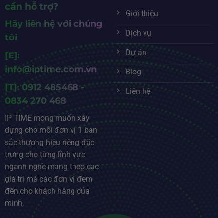
cần hỗ trợ?
Giới thiệu
Hãy liên hệ với chúng
Dịch vụ
tôi
Dự án
[E]:
info@iptime.com.vn
Blog
[T]: 0912 485468 -
Liên hệ
0834 270 468
IP TIME mong muốn xây
dựng cho mỗi đơn vị 1 bản
sắc thương hiệu riêng đặc
trưng cho từng lĩnh vực
ngành nghề mang theo các
giá trị mà các đơn vị đem
đến cho khách hàng của
mình,