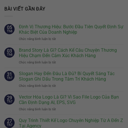
BÀI VIẾT GẦN ĐÂY
Định Vị Thương Hiệu: Bước Đầu Tiên Quyết Định Sự
05
Th8
Khác Biệt Của Doanh Nghiệp
Chức năng bình luận bị tắt
ở
Định
Vị
Brand Story Là Gì? Cách Kể Câu Chuyện Thương
03
Thương
Th8
Hiệu Chạm Đến Cảm Xúc Khách Hàng
Hiệu:
Chức năng bình luận bị tắt
ở
Bước
Brand
Đầu
Story
Slogan Hay Đến Đâu Là Đủ? Bí Quyết Sáng Tác
Tiên
31
Là
Quyết
Th7
Slogan Ghi Dấu Trong Tâm Trí Khách Hàng
Gì?
Định
Chức năng bình luận bị tắt
ở
Cách
Sự
Slogan
Kể
Khác
Hay
Vector Hóa Logo Là Gì? Vì Sao File Logo Của Bạn
Câu
29
Biệt
Đến
Chuyện
Th7
Cần Định Dạng AI, EPS, SVG
Của
Đâu
Thương
Doanh
Chức năng bình luận bị tắt
ở
Là
Hiệu
Nghiệp
Vector
Đủ?
Chạm
Hóa
Quy Trình Thiết Kế Logo Chuyên Nghiệp Từ A Đến Z
Bí
27
Đến
Logo
Quyết
Th7
Tại Agency
Cảm