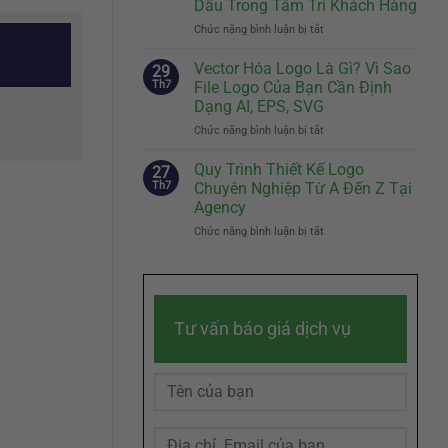
Dấu Trong Tâm Trí Khách Hàng
Biệt
Cách
Chức năng bình luận bị tắt
Của
ở
Kể
Doanh
Slogan
Câu
Nghiệp
Hay
Chuyện
Vector Hóa Logo Là Gì? Vì Sao
29
Đến
Thương
Th7
File Logo Của Bạn Cần Định
Đâu
Hiệu
Dạng AI, EPS, SVG
Là
Chạm
Chức năng bình luận bị tắt
ở
Đủ?
Đến
Vector
Bí
Cảm
Hóa
Quyết
Quy Trình Thiết Kế Logo
Xúc
27
Logo
Sáng
Khách
Th7
Chuyên Nghiệp Từ A Đến Z Tại
Là
Tác
Hàng
Agency
Gì?
Slogan
Chức năng bình luận bị tắt
ở
Vì
Ghi
Quy
Sao
Dấu
Trình
File
Trong
Thiết
Logo
Tâm
Kế
Của
Trí
Logo
Bạn
Khách
Tư vấn báo giá dịch vụ
Chuyên
Cần
Hàng
Nghiệp
Định
Từ
Dạng
A
AI,
Đến
EPS,
Z
SVG
Tại