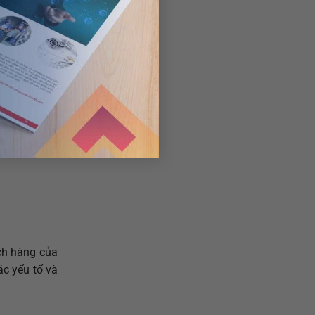
ách hàng của
ác yếu tố và