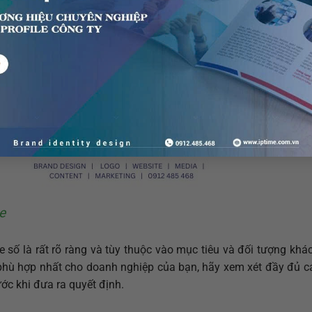
e
ue số là rất rõ ràng và tùy thuộc vào mục tiêu và đối tượng kh
 phù hợp nhất cho doanh nghiệp của bạn, hãy xem xét đầy đủ c
ớc khi đưa ra quyết định.