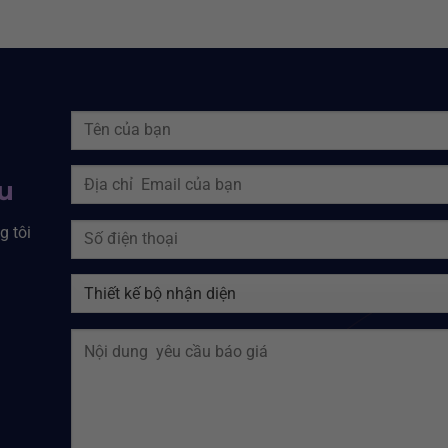
ệu
g tôi