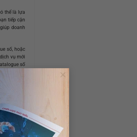
ó thể là lựa
bạn tiếp cận
 giúp doanh
ue số, hoặc
 dịch vụ mới
catalogue số
×