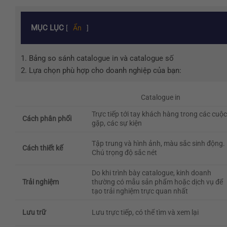
MỤC LỤC
[
Ẩn
]
1.
Bảng so sánh catalogue in và catalogue số
2.
Lựa chọn phù hợp cho doanh nghiệp của bạn:
Catalogue in
Trực tiếp tới tay khách hàng trong các cuộ
Cách phân phối
gặp, các sự kiện
Tập trung và hình ảnh, màu sắc sinh động.
Cách thiết kế
Chú trọng độ sắc nét
Do khi trình bày catalogue, kinh doanh
Trải nghiệm
thường có mẫu sản phẩm hoặc dịch vụ để
tạo trải nghiệm trực quan nhất
Lưu trữ
Lưu trực tiếp, có thể tìm và xem lại