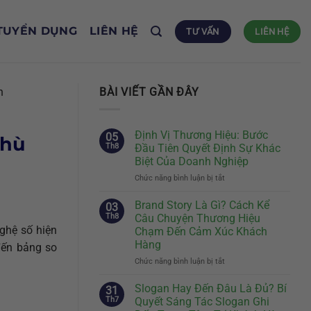
TUYỂN DỤNG
LIÊN HỆ
TƯ VẤN
LIÊN HỆ
n
BÀI VIẾT GẦN ĐÂY
Định Vị Thương Hiệu: Bước
05
phù
Th8
Đầu Tiên Quyết Định Sự Khác
Biệt Của Doanh Nghiệp
Chức năng bình luận bị tắt
ở
Định
Vị
Brand Story Là Gì? Cách Kể
03
Thương
Th8
Câu Chuyện Thương Hiệu
Hiệu:
nghệ số hiện
Chạm Đến Cảm Xúc Khách
Bước
Hàng
 đến bảng so
Đầu
Tiên
Chức năng bình luận bị tắt
ở
Quyết
Brand
Định
Story
Slogan Hay Đến Đâu Là Đủ? Bí
31
Sự
Là
Th7
Quyết Sáng Tác Slogan Ghi
Khác
Gì?