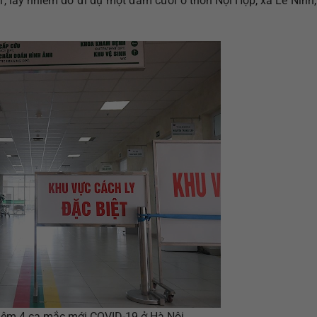
, lây nhiễm do đi dự một đám cưới ở thôn Nội Hợp, xã Lê Ninh,
hêm 4 ca mắc mới COVID-19 ở Hà Nội