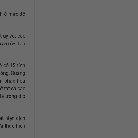
ch ở mức độ
ruy vết các
uyện ủy Tân
ã có 15 tỉnh
phòng, Quảng
ắn pháo hoa
ở tất cả các
là trong dịp
t hiện dịch
a thực hiện