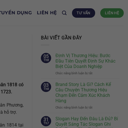
TUYỂN DỤNG
LIÊN HỆ
TƯ VẤN
LIÊN HỆ
BÀI VIẾT GẦN ĐÂY
Định Vị Thương Hiệu: Bước
05
Th8
Đầu Tiên Quyết Định Sự Khác
Biệt Của Doanh Nghiệp
Chức năng bình luận bị tắt
ở
Định
Vị
Brand Story Là Gì? Cách Kể
hân 1818 có
03
Thương
Th8
Câu Chuyện Thương Hiệu
N 1723.
Hiệu:
Chạm Đến Cảm Xúc Khách
Bước
Hàng
Đầu
uân Phương,
Tiên
Chức năng bình luận bị tắt
ở
à hỗ trợ.
Quyết
Brand
Định
Story
Slogan Hay Đến Đâu Là Đủ? Bí
31
Sự
Là
Th7
Quyết Sáng Tác Slogan Ghi
ân 1814 tại
Khác
Gì?