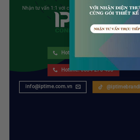
Nhận tư vấn 1:1 với chuyên gia thương hiệu của chún
Hotline: 0912 485 468
Hotline: 0834 270 468
info@iptime.com.vn
@iptimebrand