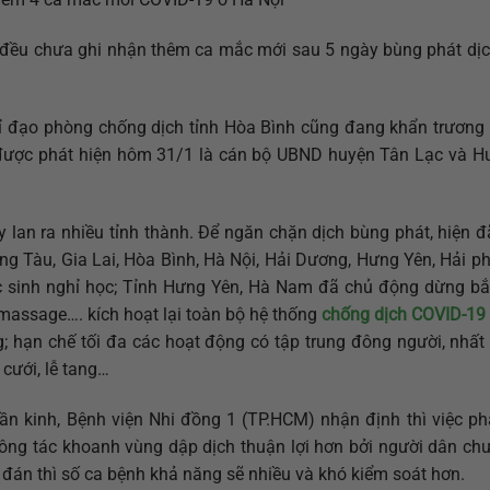
 đều chưa ghi nhận thêm ca mắc mới sau 5 ngày bùng phát dị
 đạo phòng chống dịch tỉnh Hòa Bình cũng đang khẩn trương t
 được phát hiện hôm 31/1 là cán bộ UBND huyện Tân Lạc và H
y lan ra nhiều tỉnh thành. Để ngăn chặn dịch bùng phát, hiện đ
ng Tàu, Gia Lai, Hòa Bình, Hà Nội, Hải Dương, Hưng Yên, Hải 
ọc sinh nghỉ học; Tỉnh Hưng Yên, Hà Nam đã chủ động dừng b
 massage…. kích hoạt lại toàn bộ hệ thống
chống dịch COVID-19
; hạn chế tối đa các hoạt động có tập trung đông người, nhất 
cưới, lễ tang…
 kinh, Bệnh viện Nhi đồng 1 (TP.HCM) nhận định thì việc phá
ông tác khoanh vùng dập dịch thuận lợi hơn bởi người dân chư
 đán thì số ca bệnh khả năng sẽ nhiều và khó kiểm soát hơn.