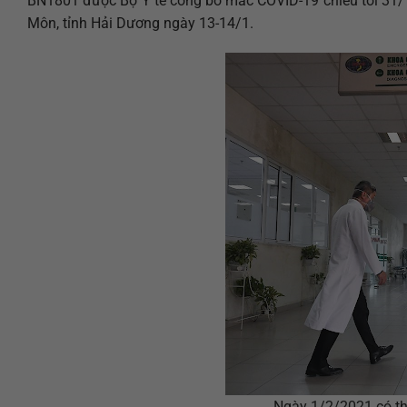
BN1801 được Bộ Y tế công bố mắc COVID-19 chiều tối 31/1
Môn, tỉnh Hải Dương ngày 13-14/1.
Ngày 1/2/2021 có t