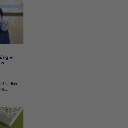
đồng vì
us
ố Bắc Ninh
trị...