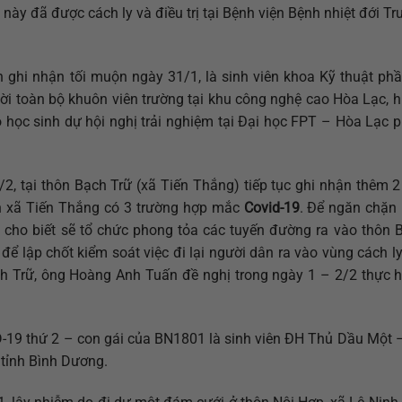
 này đã được cách ly và điều trị tại Bệnh viện Bệnh nhiệt đới T
 ghi nhận tối muộn ngày 31/1, là sinh viên khoa Kỹ thuật ph
hời toàn bộ khuôn viên trường tại khu công nghệ cao Hòa Lạc, 
ọc sinh dự hội nghị trải nghiệm tại Đại học FPT – Hòa Lạc ph
/2, tại thôn Bạch Trữ (xã Tiến Thắng) tiếp tục ghi nhận thêm 
àn xã Tiến Thắng có 3 trường hợp mắc
Covid-19
. Để ngăn chặn 
cho biết sẽ tổ chức phong tỏa các tuyến đường ra vào thôn B
để lập chốt kiểm soát việc đi lại người dân ra vào vùng cách ly,
h Trữ, ông Hoàng Anh Tuấn đề nghị trong ngày 1 – 2/2 thực hi
ID-19 thứ 2 – con gái của BN1801 là sinh viên ĐH Thủ Dầu Một 
 tỉnh Bình Dương.