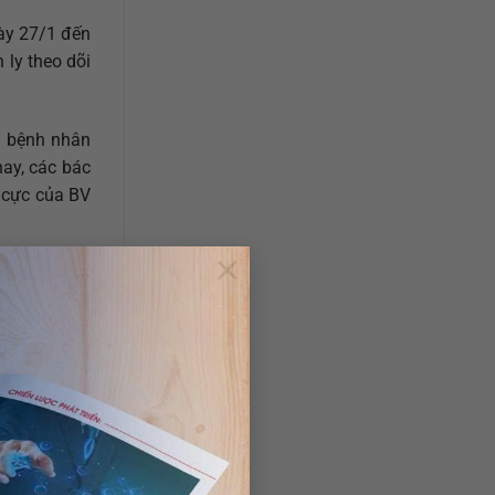
ày 27/1 đến
 ly theo dõi
là bệnh nhân
ay, các bác
h cực của BV
×