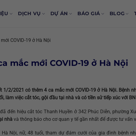
IỆU
DỊCH VỤ
DỰ ÁN
BÁO GIÁ
BLOG
 mới COVID-19 ở Hà Nội
 ca mắc mới COVID-19 ở Hà Nội
ết 1/2/2021 có thêm 4 ca mắc mới COVID-19 ở Hà Nội. Bệnh n
, làm việc cắt tóc, gội đầu tại nhà và có tiền sử tiếp xúc với B
 đã đến hiệu cắt tóc Thanh Huyền ở 342 Phúc Diễn, phường X
ại nhà
và thông báo cho cơ quan y tế gần nhất để được tư vấn v
 Hà Nội, nữ, 48 tuổi, tham dự đám cưới của gia đình bệnh nh