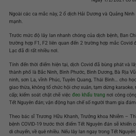
Ngoài các ca mắc này, 2 ổ dịch Hải Dương và Quảng Ninh
mạnh.
Trước mức độ lây lan nhanh chóng của dịch bệnh, Ban Chỉ
trường hợp F1, F2 liên quan đến 2 trường hợp mắc Covid
Lạc đã đi rất nhiều nơi.
Tính đến thời điểm hiện tại, dịch Covid đã bùng phát và lâ
thành phố là Bắc Ninh, Bình Phước, Bình Dương, Bà Rịa Vũ
ninh, sơn La, vĩnh Phúc, Tuyên Quang, Thái Bình… cho h
giao thừa, không tổ chức hội chợ xuân, tạm dừng karaoke,
cấp; kiểm soát chặt chẽ việc
đeo khẩu trang
nơi công cộng
Tết Nguyên đán; vận động hạn chế số người tham gia đám 
Theo bác sĩ Trương Hữu Khanh, Trưởng khoa Nhiễm – Thần
bệnh COVID-19 trước thời điểm Tết Nguyên đán sẽ khiến c
di chuyển, về quê nhiều. Nếu lây lan ngay trong Tết Nguyên