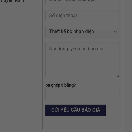
 huyện Kinh
Agency
ba ghép 3 bằng?