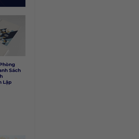
 Phòng
anh Sách
h
h Lập