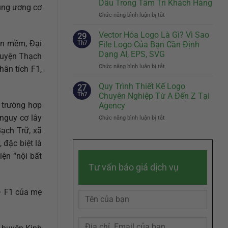
Dấu Trong Tâm Trí Khách Hàng
rung ương cơ
Biệt
Cách
Chức năng bình luận bị tắt
Của
ở
Kể
Doanh
Slogan
Câu
Nghiệp
Hay
Chuyện
Vector Hóa Logo Là Gì? Vì Sao
29
Đến
Thương
ần mềm, Đại
Th7
File Logo Của Bạn Cần Định
Đâu
Hiệu
Dạng AI, EPS, SVG
huyện Thạch
Là
Chạm
Chức năng bình luận bị tắt
ở
Đủ?
Đến
ân tích F1,
Vector
Bí
Cảm
Hóa
Quyết
Quy Trình Thiết Kế Logo
Xúc
27
Logo
Sáng
Khách
Th7
Chuyên Nghiệp Từ A Đến Z Tại
Là
Tác
Hàng
2 trường hợp
Agency
Gì?
Slogan
nguy cơ lây
Chức năng bình luận bị tắt
ở
Vì
Ghi
Quy
Sao
Dấu
ạch Trữ, xã
Trình
File
Trong
 đặc biệt là
Thiết
Logo
Tâm
Kế
Của
Trí
ện “nội bất
Logo
Bạn
Khách
Tư vấn báo giá dịch vụ
Chuyên
Cần
Hàng
Nghiệp
Định
Từ
Dạng
– F1 của mẹ
A
AI,
Đến
EPS,
Z
SVG
Tại