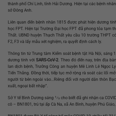
thành phố Chí Linh, tỉnh Hải Dương. Hiện tại các bệnh nhân
sở Đông Anh.
Liên quan đến bệnh nhân 1815 được phát hiện dương tính
học FPT. Hiện tại Trường Đại học FPT đã phong tỏa tạm t
Thất. UBND huyện Thạch Thất yêu cầu 10 trường THPT có h
F2, F3 và lấy mẫu xét nghiệm, ra quyết định cách ly.
Thông tin từ Trung tâm Kiểm soát bệnh tật Hà Nội, sáng 1
dương tính với
SARS-CoV-2
. Theo đó đến nay, trên địa b
lan dịch bệnh, Trưởng Công an huyện Mê Linh Lê Ngọc Ly 
Tiến Thắng. Đồng thời, tiếp tục mở rộng rà soát các lối mở 
người từ bên ngoài vào…Riêng đối với người dân thôn Bạc
xuất, ngoại bất nhập”.
Sở Y tế Bình Dương sáng 1⁄2 cho biết đã ghi nhận ca COV
cô – BN1801, trú tại ấp Cà Na, xã An Bình, huyện Phú Giáo,