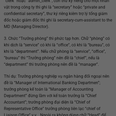
“clerk” hoặc “admin_clerk”, còn thư ký riêng cho một nhân
vật trong công ty thì ghi là “secretary” hoặc “private and
confidential secretary”, thư ký riêng kiêm trợ lý tổng giám
đốc hoặc giám đốc thì ghi là secretary-cum-assistant to the
MD (Managing Director).
3. Chức “Trưởng phòng” thì phức tạp hơn. Chữ “phòng” có
khi dịch là “service” có khi là “office”, có khi là “bureau”, có
khi là “department”. Nếu chữ phòng là “service”, “office”,
”bureau” thì “Trưởng phòng” nên đề là “chief”, nếu là
“department” thì trưởng phòng nên đề là “manager”.
Thí dụ: Trưởng phòng nghiệp vụ ngân hàng đối ngoại nên
đề là “Manager of International Banking Departmen”;
trưởng phòng kế toán là “Manager of Accounting
Department” đừng lầm với kế toán trưởng là “Chief
Accountant”; trưởng phòng đại diện là “Chief of
Representative Office” trưởng phòng liên lạc “chief of
Liaison Office” v.v… Ngoài ra không dùng chữ “Head” để