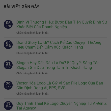
BÀI VIẾT GẦN ĐÂY
Định Vị Thương Hiệu: Bước Đầu Tiên Quyết Định Sự
05
Th8
Khác Biệt Của Doanh Nghiệp
Chức năng bình luận bị tắt
ở
Định
Vị
Brand Story Là Gì? Cách Kể Câu Chuyện Thương
03
Thương
Th8
Hiệu Chạm Đến Cảm Xúc Khách Hàng
Hiệu:
Chức năng bình luận bị tắt
ở
Bước
Brand
Đầu
Story
Slogan Hay Đến Đâu Là Đủ? Bí Quyết Sáng Tác
Tiên
31
Là
Quyết
Th7
Slogan Ghi Dấu Trong Tâm Trí Khách Hàng
Gì?
Định
Chức năng bình luận bị tắt
ở
Cách
Sự
Slogan
Kể
Khác
Hay
Vector Hóa Logo Là Gì? Vì Sao File Logo Của Bạn
Câu
29
Biệt
Đến
Chuyện
Th7
Cần Định Dạng AI, EPS, SVG
Của
Đâu
Thương
Doanh
Chức năng bình luận bị tắt
ở
Là
Hiệu
Nghiệp
Vector
Đủ?
Chạm
Hóa
Quy Trình Thiết Kế Logo Chuyên Nghiệp Từ A Đến Z
Bí
27
Đến
Logo
Quyết
Th7
Tại Agency
Cảm
Là