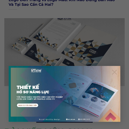
Và Tại Sao Cần Cả Hai?
×
Bộ Ấn Phẩm Văn Phòng Cần Những Gì? Danh Sách Đầy
Đủ Cho Doanh Nghiệp Mới Thành Lập
TẢI THÊM
(
4
/ 1410)