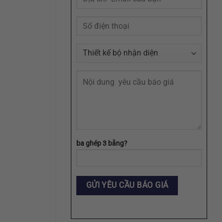
Định
Dạng
AI,
EPS,
SVG
ba ghép 3 bằng?