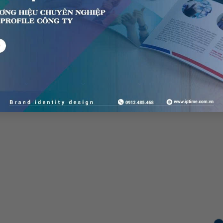
thiết kế lại năm 1997) có giá lên tới gần 2 triệu USD.