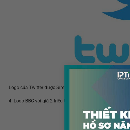
Logo của Twitter được Simon Oxley vẽ năm 2009 với giá v
4. Logo BBC với giá 2 triệu USD