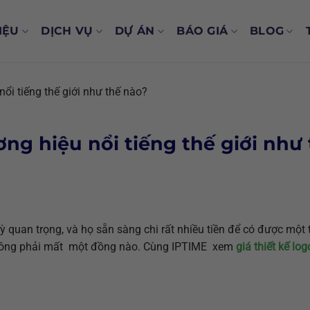
IỆU
DỊCH VỤ
DỰ ÁN
BÁO GIÁ
BLOG
nổi tiếng thế giới như thế nào?
ơng hiệu nổi tiếng thế giới như
kỳ quan trọng, và họ sẵn sàng chi rất nhiều tiền để có được một t
 không phải mất một đồng nào. Cùng IPTIME xem
giá thiết kế log