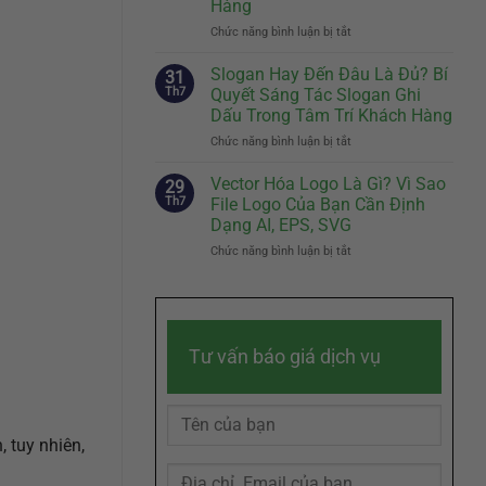
Hàng
Đầu
Nhân
Tiên
Chức năng bình luận bị tắt
Vật
ở
Quyết
Đại
Brand
Định
Diện
Story
Slogan Hay Đến Đâu Là Đủ? Bí
31
Sự
Hiệu
Là
Th7
Quyết Sáng Tác Slogan Ghi
Khác
Quả
Gì?
Dấu Trong Tâm Trí Khách Hàng
Biệt
Cách
Chức năng bình luận bị tắt
Của
ở
Kể
Doanh
Slogan
Câu
Nghiệp
Hay
Chuyện
Vector Hóa Logo Là Gì? Vì Sao
29
Đến
Thương
Th7
File Logo Của Bạn Cần Định
Đâu
Hiệu
Dạng AI, EPS, SVG
Là
Chạm
Chức năng bình luận bị tắt
ở
Đủ?
Đến
Vector
Bí
Cảm
Hóa
Quyết
Xúc
Logo
Sáng
Khách
Là
Tác
Hàng
Gì?
Slogan
Tư vấn báo giá dịch vụ
Vì
Ghi
Sao
Dấu
File
Trong
Logo
Tâm
Của
Trí
 tuy nhiên,
Bạn
Khách
Cần
Hàng