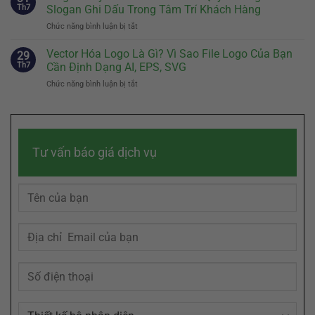
Là
Quyết
Th7
Slogan Ghi Dấu Trong Tâm Trí Khách Hàng
Vật
Gì?
Định
Đại
Chức năng bình luận bị tắt
ở
Cách
Sự
Diện
Slogan
Kể
Khác
Hiệu
Hay
Vector Hóa Logo Là Gì? Vì Sao File Logo Của Bạn
Câu
29
Biệt
Quả
Đến
Chuyện
Th7
Cần Định Dạng AI, EPS, SVG
Của
Đâu
Thương
Doanh
Chức năng bình luận bị tắt
ở
Là
Hiệu
Nghiệp
Vector
Đủ?
Chạm
Hóa
Bí
Đến
Logo
Quyết
Cảm
Là
Sáng
Xúc
Gì?
Tác
Khách
Tư vấn báo giá dịch vụ
Vì
Slogan
Hàng
Sao
Ghi
File
Dấu
Logo
Trong
Của
Tâm
Bạn
Trí
Cần
Khách
Định
Hàng
Dạng
AI,
EPS,
SVG