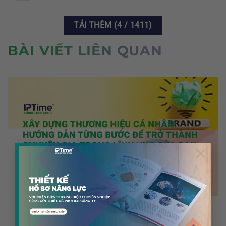
TẢI THÊM
(
4
/ 1411)
BÀI VIẾT LIÊN QUAN
×
TIN TỨC CHUNG
Từng Bước Để Trở Thành Chuyên Gia Trong Lĩnh Vực