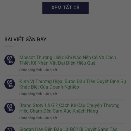
XEM TẤT CẢ
BÀI VIẾT GẦN ĐÂY
Mascot Thương Hiệu: Khi Nào Nên Có Và Cách
07
Th8
Thiết Kế Nhân Vật Đại Diện Hiệu Quả
Chức năng bình luận bị tắt
ở
Mascot
Thương
Định Vị Thương Hiệu: Bước Đầu Tiên Quyết Định Sự
05
Hiệu:
Th8
Khác Biệt Của Doanh Nghiệp
Khi
Chức năng bình luận bị tắt
ở
Nào
Định
Nên
Vị
Brand Story Là Gì? Cách Kể Câu Chuyện Thương
Có
03
Thương
Và
Th8
Hiệu Chạm Đến Cảm Xúc Khách Hàng
Hiệu:
Cách
Chức năng bình luận bị tắt
ở
Bước
Thiết
Brand
Đầu
Kế
Story
Slogan Hay Đến Đâu Là Đủ? Bí Quyết Sáng Tác
Tiên
31
Nhân