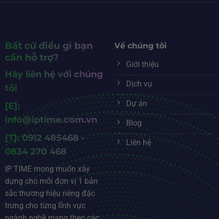
Bất cứ điều gì bạn
Về chúng tôi
cần hỗ trợ?
Giới thiệu
Hãy liên hệ với chúng
Dịch vụ
tôi
Dự án
[E]:
info@iptime.com.vn
Blog
[T]: 0912 485468 -
Liên hệ
0834 270 468
IP TIME mong muốn xây
dựng cho mỗi đơn vị 1 bản
sắc thương hiệu riêng đặc
trưng cho từng lĩnh vực
ngành nghề mang theo các