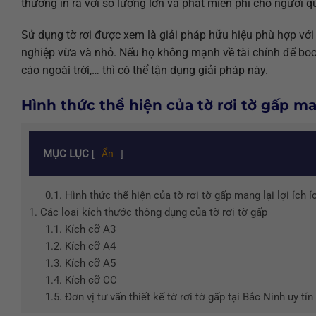
thường in ra với số lượng lớn và phát miễn phí cho người q
Sử dụng tờ rơi được xem là giải pháp hữu hiệu phù hợp với
nghiệp vừa và nhỏ. Nếu họ không mạnh về tài chính để boo
cáo ngoài trời,… thì có thể tận dụng giải pháp này.
Hình thức thể hiện của tờ rơi tờ gấp man
MỤC LỤC
[
Ẩn
]
0.1.
Hình thức thể hiện của tờ rơi tờ gấp mang lại lợi ích í
1.
Các loại kích thước thông dụng của tờ rơi tờ gấp
1.1.
Kích cỡ A3
1.2.
Kích cỡ A4
1.3.
Kích cỡ A5
1.4.
Kích cỡ CC
1.5.
Đơn vị tư vấn thiết kế tờ rơi tờ gấp tại Bắc Ninh uy tí