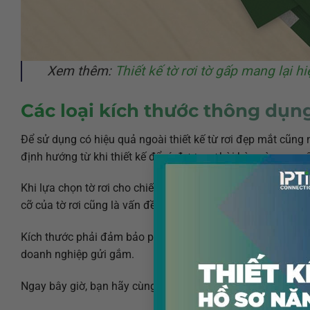
Xem thêm:
Thiết kế tờ rơi tờ gấp mang lại h
Các loại kích thước thông dụng
Để sử dụng có hiệu quả ngoài thiết kế từ rơi đẹp mắt cũng 
định hướng từ khi thiết kế đểcó được sự hài hòa và cung 
Khi lựa chọn tờ rơi cho chiến dịch Truyền thông – Quảng cáo
cỡ của tờ rơi cũng là vấn đề được doanh nghiệp quan tâm.
Kích thước phải đảm bảo phù hợp với nhu cầu, mục đích, ki
doanh nghiệp gửi gắm.
Ngay bây giờ, bạn hãy cùng In ấn Sắc Kim tìm hiểu về nhữn