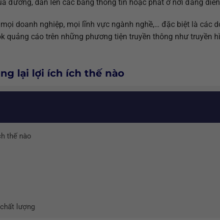
ua đường, dán lên các bảng thông tin hoặc phát ở nơi đang diễn 
 mọi doanh nghiệp, mọi lĩnh vực ngành nghề,… đặc biệt là các 
k quảng cáo trên những phương tiện truyền thông như truyền h
g lại lợi ích ích thế nào
ch thế nào
n chất lượng