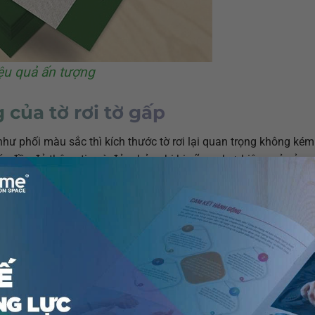
iệu quả ấn tượng
 của tờ rơi tờ gấp
như phối màu sắc thì kích thước tờ rơi lại quan trọng không ké
cấp đầy đủ thông tin và đảm bảo chi hi cũng như hiệu quả của 
 – Marketing, bên cạnh nội dung, hình ảnh thiết kế, chất liệu in 
nh phí và nhất là đủ “đất” để truyền tải những nội dung, thông
g kích cỡ thông dụng trong thiết kế và in ấn
tờ rơi là gì
nhé!