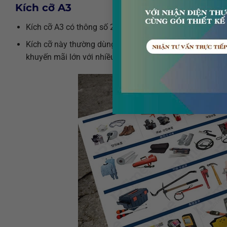
Kích cỡ A3
Kích cỡ A3 có thông số 29.7cm x 42 cm
Kích cỡ này thường dùng để in ấn tờ rơi quảng cáo cho 
khuyến mãi lớn với nhiều sản phẩm, dịch vụ.