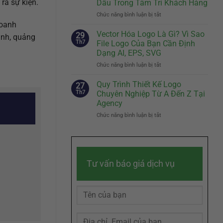
ra sự kiện.
Dấu Trong Tâm Trí Khách Hàng
Biệt
Cách
Chức năng bình luận bị tắt
Của
ở
Kể
Doanh
Slogan
doanh
Câu
Nghiệp
Hay
Chuyện
Vector Hóa Logo Là Gì? Vì Sao
29
ình, quảng
Đến
Thương
Th7
File Logo Của Bạn Cần Định
Đâu
Hiệu
Dạng AI, EPS, SVG
Là
Chạm
Chức năng bình luận bị tắt
ở
Đủ?
Đến
Vector
Bí
Cảm
Hóa
Quyết
Quy Trình Thiết Kế Logo
Xúc
27
Logo
Sáng
Khách
Th7
Chuyên Nghiệp Từ A Đến Z Tại
Là
Tác
Hàng
Agency
Gì?
Slogan
Chức năng bình luận bị tắt
ở
Vì
Ghi
Quy
Sao
Dấu
Trình
File
Trong
Thiết
Logo
Tâm
Kế
Của
Trí
Logo
Bạn
Khách
Tư vấn báo giá dịch vụ
Chuyên
Cần
Hàng
Nghiệp
Định
Từ
Dạng
A
AI,
Đến
EPS,
Z
SVG
Tại