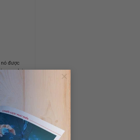
m nó được
nó mang lại
×
ấn thì kích
 điệp mà