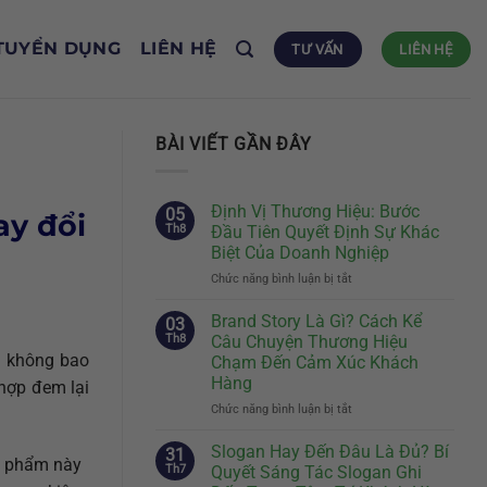
TUYỂN DỤNG
LIÊN HỆ
TƯ VẤN
LIÊN HỆ
BÀI VIẾT GẦN ĐÂY
Định Vị Thương Hiệu: Bước
05
ay đổi
Th8
Đầu Tiên Quyết Định Sự Khác
Biệt Của Doanh Nghiệp
Chức năng bình luận bị tắt
ở
Định
Vị
Brand Story Là Gì? Cách Kể
03
Thương
Th8
Câu Chuyện Thương Hiệu
Hiệu:
n không bao
Chạm Đến Cảm Xúc Khách
Bước
Hàng
 hợp đem lại
Đầu
Tiên
Chức năng bình luận bị tắt
ở
Quyết
Brand
Định
Story
Slogan Hay Đến Đâu Là Đủ? Bí
31
ấn phẩm này
Sự
Là
Th7
Quyết Sáng Tác Slogan Ghi
Khác
Gì?