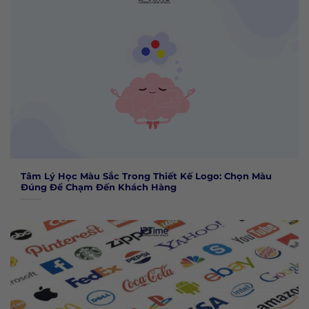
Tâm Lý Học Màu Sắc Trong Thiết Kế Logo: Chọn Màu
Đúng Để Chạm Đến Khách Hàng