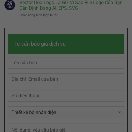
Hay
Vector Hóa Logo Là Gì? Vì Sao File Logo Của Bạn
Câu
29
Biệt
Quả
Đến
Chuyện
Th7
Cần Định Dạng AI, EPS, SVG
Của
Đâu
Thương
Doanh
Chức năng bình luận bị tắt
ở
Là
Hiệu
Nghiệp
Vector
Đủ?
Chạm
Hóa
Bí
Đến
Logo
Quyết
Cảm
Là
Sáng
Xúc
Gì?
Tác
Khách
Tư vấn báo giá dịch vụ
Vì
Slogan
Hàng
Sao
Ghi
File
Dấu
Logo
Trong
Của
Tâm
Bạn
Trí
Cần
Khách
Định
Hàng
Dạng
AI,
EPS,
SVG