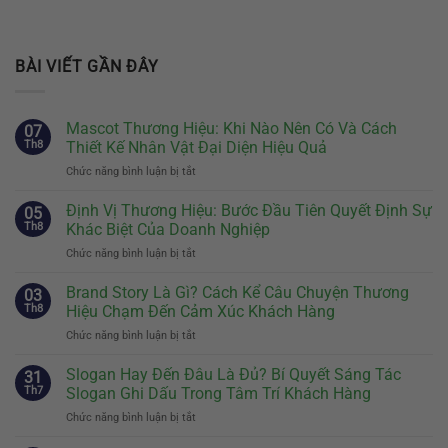
BÀI VIẾT GẦN ĐÂY
Mascot Thương Hiệu: Khi Nào Nên Có Và Cách
07
Th8
Thiết Kế Nhân Vật Đại Diện Hiệu Quả
Chức năng bình luận bị tắt
ở
Mascot
Thương
Định Vị Thương Hiệu: Bước Đầu Tiên Quyết Định Sự
05
Hiệu:
Th8
Khác Biệt Của Doanh Nghiệp
Khi
Chức năng bình luận bị tắt
ở
Nào
Định
Nên
Vị
Brand Story Là Gì? Cách Kể Câu Chuyện Thương
Có
03
Thương
Và
Th8
Hiệu Chạm Đến Cảm Xúc Khách Hàng
Hiệu:
Cách
Chức năng bình luận bị tắt
ở
Bước
Thiết
Brand
Đầu
Kế
Story
Slogan Hay Đến Đâu Là Đủ? Bí Quyết Sáng Tác
Tiên
31
Nhân
Là
Quyết
Th7
Slogan Ghi Dấu Trong Tâm Trí Khách Hàng
Vật
Gì?
Định
Đại
Chức năng bình luận bị tắt
ở
Cách
Sự
Diện
Slogan
Kể
Khác
Hiệu