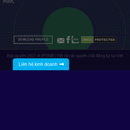
mình,
DOWLOAD PROFILE
Bản quyền 2021 ® IPTIME | Tất cả các quyền | Đã đăng ký tại Việt
Nam
Liên hệ kinh doanh
Gọi: 0912485468
Nhắn tin với IPTIME
IPTIME Branding
info@iptime.com.vn