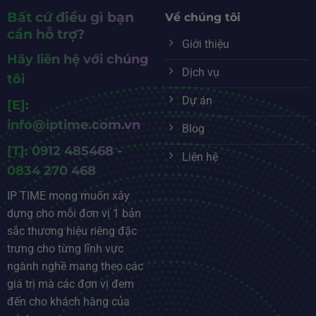
Bất cứ điều gì bạn
Về chúng tôi
cần hỗ trợ?
Giới thiệu
Hãy liên hệ với chúng
Dịch vụ
tôi
Dự án
[E]:
info@iptime.com.vn
Blog
[T]: 0912 485468 -
Liên hệ
0834 270 468
IP TIME mong muốn xây
dựng cho mỗi đơn vị 1 bản
sắc thương hiệu riêng đặc
trưng cho từng lĩnh vực
ngành nghề mang theo các
giá trị mà các đơn vị đem
đến cho khách hàng của