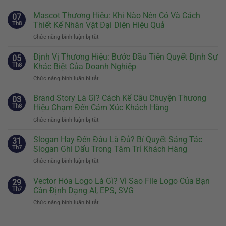
Mascot Thương Hiệu: Khi Nào Nên Có Và Cách
07
Th8
Thiết Kế Nhân Vật Đại Diện Hiệu Quả
Chức năng bình luận bị tắt
ở
Mascot
Thương
Định Vị Thương Hiệu: Bước Đầu Tiên Quyết Định Sự
05
Hiệu:
Th8
Khác Biệt Của Doanh Nghiệp
Khi
Chức năng bình luận bị tắt
ở
Nào
Định
Nên
Vị
Brand Story Là Gì? Cách Kể Câu Chuyện Thương
Có
03
Thương
Và
Th8
Hiệu Chạm Đến Cảm Xúc Khách Hàng
Hiệu:
Cách
Chức năng bình luận bị tắt
ở
Bước
Thiết
Brand
Đầu
Kế
Story
Slogan Hay Đến Đâu Là Đủ? Bí Quyết Sáng Tác
Tiên
31
Nhân
Là
Quyết
Th7
Slogan Ghi Dấu Trong Tâm Trí Khách Hàng
Vật
Gì?
Định
Đại
Chức năng bình luận bị tắt
ở
Cách
Sự
Diện
Slogan
Kể
Khác
Hiệu
Hay
Vector Hóa Logo Là Gì? Vì Sao File Logo Của Bạn
Câu
29
Biệt
Quả
Đến
Chuyện
Th7
Cần Định Dạng AI, EPS, SVG
Của
Đâu
Thương
Doanh
Chức năng bình luận bị tắt
ở
Là
Hiệu
Nghiệp
Vector
Đủ?
Chạm
Hóa
Bí
Đến