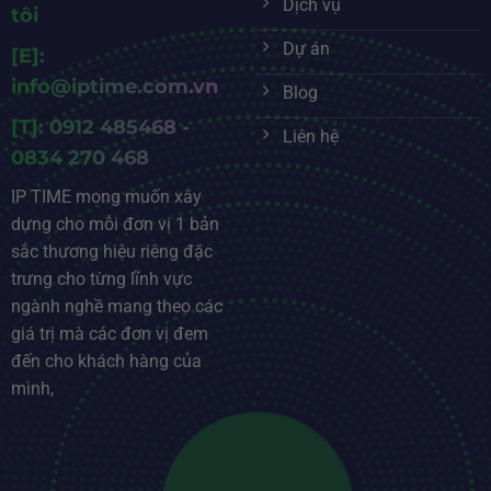
Dịch vụ
tôi
Dự án
[E]:
info@iptime.com.vn
Blog
[T]: 0912 485468 -
Liên hệ
0834 270 468
IP TIME mong muốn xây
dựng cho mỗi đơn vị 1 bản
sắc thương hiệu riêng đặc
trưng cho từng lĩnh vực
ngành nghề mang theo các
giá trị mà các đơn vị đem
đến cho khách hàng của
mình,