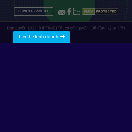
DOWLOAD PROFILE
Bản quyền 2021 ® IPTIME | Tất cả các quyền | Đã đăng ký tại Việt
Nam
Liên hệ kinh doanh
Gọi: 0912485468
Nhắn tin với IPTIME
IPTIME Branding
info@iptime.com.vn
Gọi: 0834270468