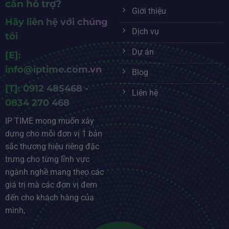
cần hỗ trợ?
Giới thiệu
Hãy liên hệ với chúng
Dịch vụ
tôi
Dự án
[E]:
info@iptime.com.vn
Blog
[T]: 0912 485468 -
Liên hệ
0834 270 468
IP TIME mong muốn xây
dựng cho mỗi đơn vị 1 bản
sắc thương hiệu riêng đặc
trưng cho từng lĩnh vực
ngành nghề mang theo các
giá trị mà các đơn vị đem
đến cho khách hàng của
mình,