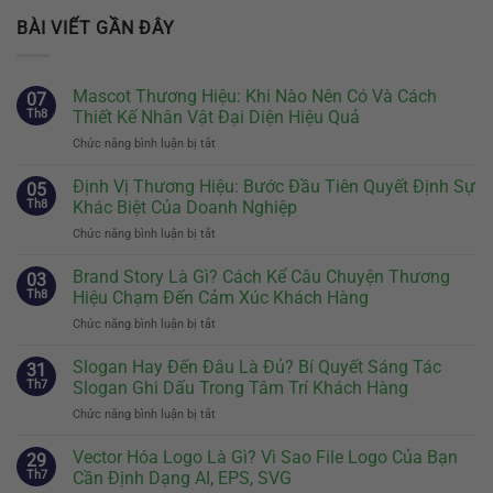
BÀI VIẾT GẦN ĐÂY
Mascot Thương Hiệu: Khi Nào Nên Có Và Cách
07
Th8
Thiết Kế Nhân Vật Đại Diện Hiệu Quả
Chức năng bình luận bị tắt
ở
Mascot
Thương
Định Vị Thương Hiệu: Bước Đầu Tiên Quyết Định Sự
05
Hiệu:
Th8
Khác Biệt Của Doanh Nghiệp
Khi
Chức năng bình luận bị tắt
ở
Nào
Định
Nên
Vị
Brand Story Là Gì? Cách Kể Câu Chuyện Thương
Có
03
Thương
Và
Th8
Hiệu Chạm Đến Cảm Xúc Khách Hàng
Hiệu:
Cách
Chức năng bình luận bị tắt
ở
Bước
Thiết
Brand
Đầu
Kế
Story
Slogan Hay Đến Đâu Là Đủ? Bí Quyết Sáng Tác
Tiên
31
Nhân
Là
Quyết
Th7
Slogan Ghi Dấu Trong Tâm Trí Khách Hàng
Vật
Gì?
Định
Đại
Chức năng bình luận bị tắt
ở
Cách
Sự
Diện
Slogan
Kể
Khác
Hiệu
Hay
Vector Hóa Logo Là Gì? Vì Sao File Logo Của Bạn
Câu
29
Biệt
Quả
Đến
Chuyện
Th7
Cần Định Dạng AI, EPS, SVG
Của
Đâu
Thương