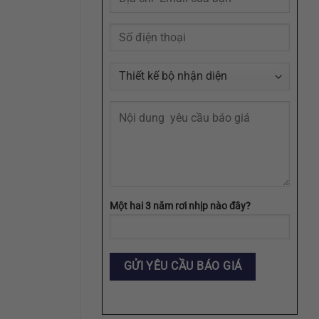
Định
Dạng
AI,
EPS,
SVG
Một hai 3 năm rơi nhịp nào đây?