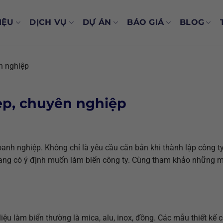
IỆU
DỊCH VỤ
DỰ ÁN
BÁO GIÁ
BLOG
n nghiệp
ẹp, chuyên nghiệp
oanh nghiệp. Không chỉ là yêu cầu căn bản khi thành lập công 
 đang có ý định muốn làm biển công ty. Cùng tham khảo những 
iệu làm biển thường là mica, alu, inox, đồng. Các mẫu thiết kế c