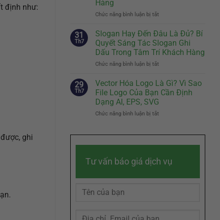
Hàng
Đầu
t định như:
Nhân
Tiên
Chức năng bình luận bị tắt
Vật
ở
Quyết
Đại
Brand
Định
Diện
Story
Slogan Hay Đến Đâu Là Đủ? Bí
31
Sự
Hiệu
Là
Th7
Quyết Sáng Tác Slogan Ghi
Khác
Quả
Gì?
Dấu Trong Tâm Trí Khách Hàng
Biệt
Cách
Chức năng bình luận bị tắt
Của
ở
Kể
Doanh
Slogan
Câu
Nghiệp
Hay
Chuyện
Vector Hóa Logo Là Gì? Vì Sao
29
Đến
Thương
Th7
File Logo Của Bạn Cần Định
Đâu
Hiệu
Dạng AI, EPS, SVG
Là
Chạm
Chức năng bình luận bị tắt
ở
Đủ?
Đến
Vector
Bí
Cảm
Hóa
Quyết
Xúc
 được, ghi
Logo
Sáng
Khách
Là
Tác
Hàng
Gì?
Slogan
Tư vấn báo giá dịch vụ
Vì
Ghi
Sao
Dấu
File
Trong
Logo
Tâm
bạn.
Của
Trí
Bạn
Khách
Cần
Hàng