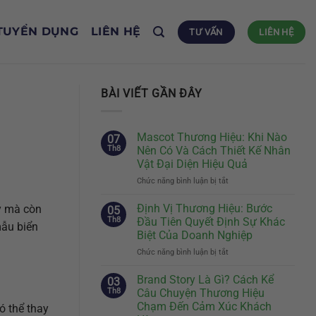
TUYỂN DỤNG
LIÊN HỆ
TƯ VẤN
LIÊN HỆ
BÀI VIẾT GẦN ĐÂY
Mascot Thương Hiệu: Khi Nào
07
Th8
Nên Có Và Cách Thiết Kế Nhân
Vật Đại Diện Hiệu Quả
Chức năng bình luận bị tắt
ở
Mascot
Thương
Định Vị Thương Hiệu: Bước
ty mà còn
05
Hiệu:
Th8
Đầu Tiên Quyết Định Sự Khác
mẫu biển
Khi
Biệt Của Doanh Nghiệp
Nào
Chức năng bình luận bị tắt
ở
Nên
Định
Có
Vị
Và
Brand Story Là Gì? Cách Kể
03
Thương
Cách
Th8
Câu Chuyện Thương Hiệu
Hiệu:
Thiết
Chạm Đến Cảm Xúc Khách
ó thể thay
Bước
Kế