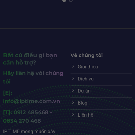
Bất cứ điều gì bạn
Về chúng tôi
cần hỗ trợ?
Giới thiệu
Hãy liên hệ với chúng
Dịch vụ
tôi
Dự án
[E]:
info@iptime.com.vn
Blog
[T]: 0912 485468 -
Liên hệ
0834 270 468
IP TIME mong muốn xây