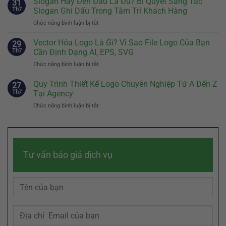
Slogan Hay Đến Đâu Là Đủ? Bí Quyết Sáng Tác
Tiên
31
Là
Quyết
Th7
Slogan Ghi Dấu Trong Tâm Trí Khách Hàng
Gì?
Định
Chức năng bình luận bị tắt
ở
Cách
Sự
Slogan
Kể
Khác
Hay
Vector Hóa Logo Là Gì? Vì Sao File Logo Của Bạn
Câu
29
Biệt
Đến
Chuyện
Th7
Cần Định Dạng AI, EPS, SVG
Của
Đâu
Thương
Doanh
Chức năng bình luận bị tắt
ở
Là
Hiệu
Nghiệp
Vector
Đủ?
Chạm
Hóa
Quy Trình Thiết Kế Logo Chuyên Nghiệp Từ A Đến Z
Bí
27
Đến
Logo
Quyết
Th7
Tại Agency
Cảm
Là
Sáng
Xúc
Chức năng bình luận bị tắt
ở
Gì?
Tác
Khách
Quy
Vì
Slogan
Hàng
Trình
Sao
Ghi
Thiết
File
Dấu
Kế
Logo
Trong
Logo
Của
Tâm
Tư vấn báo giá dịch vụ
Chuyên
Bạn
Trí
Nghiệp
Cần
Khách
Từ
Định
Hàng
A
Dạng
Đến
AI,
Z
EPS,
Tại
SVG
Agency