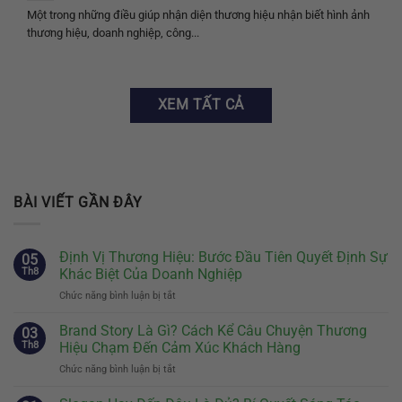
Một trong những điều giúp nhận diện thương hiệu nhận biết hình ảnh
thương hiệu, doanh nghiệp, công...
XEM TẤT CẢ
BÀI VIẾT GẦN ĐÂY
Định Vị Thương Hiệu: Bước Đầu Tiên Quyết Định Sự
05
Th8
Khác Biệt Của Doanh Nghiệp
Chức năng bình luận bị tắt
ở
Định
Vị
Brand Story Là Gì? Cách Kể Câu Chuyện Thương
03
Thương
Th8
Hiệu Chạm Đến Cảm Xúc Khách Hàng
Hiệu:
Chức năng bình luận bị tắt
ở
Bước
Brand
Đầu
Story