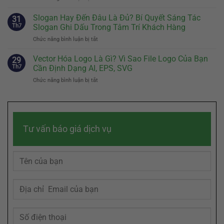
Thiết
Brand
Đầu
Kế
Story
Slogan Hay Đến Đâu Là Đủ? Bí Quyết Sáng Tác
Tiên
31
Nhân
Là
Quyết
Th7
Slogan Ghi Dấu Trong Tâm Trí Khách Hàng
Vật
Gì?
Định
Đại
Chức năng bình luận bị tắt
ở
Cách
Sự
Diện
Slogan
Kể
Khác
Hiệu
Hay
Vector Hóa Logo Là Gì? Vì Sao File Logo Của Bạn
Câu
29
Biệt
Quả
Đến
Chuyện
Th7
Cần Định Dạng AI, EPS, SVG
Của
Đâu
Thương
Doanh
Chức năng bình luận bị tắt
ở
Là
Hiệu
Nghiệp
Vector
Đủ?
Chạm
Hóa
Bí
Đến
Logo
Quyết
Cảm
Là
Sáng
Xúc
Gì?
Tác
Khách
Tư vấn báo giá dịch vụ
Vì
Slogan
Hàng
Sao
Ghi
File
Dấu
Logo
Trong
Của
Tâm
Bạn
Trí
Cần
Khách
Định
Hàng
Dạng
AI,
EPS,