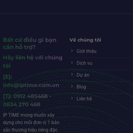
Bất cứ điều gì bạn
Về chúng tôi
cần hỗ trợ?
Giới thiệu
Hãy liên hệ với chúng
Dịch vụ
tôi
Dự án
[E]:
info@iptime.com.vn
Blog
[T]: 0912 485468 -
Liên hệ
0834 270 468
IP TIME mong muốn xây
dựng cho mỗi đơn vị 1 bản
sắc thương hiệu riêng đặc