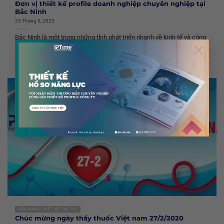
Đơn vị thiết kế profile doanh nghiệp chuyên nghiệp tại
Bắc Ninh
25 Tháng 5, 2023
Bắc Ninh là một trong những tỉnh phát triển nhanh về kinh tế và công
×
nghiệp tại miền...
CẨM NANG THIẾT KẾ TIN TỨC
Chúc mừng ngày thầy thuốc Việt nam 27/2/2020