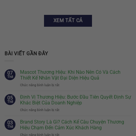
XEM TẤT CẢ
BÀI VIẾT GẦN ĐÂY
Mascot Thương Hiệu: Khi Nào Nên Có Và Cách
07
Th8
Thiết Kế Nhân Vật Đại Diện Hiệu Quả
Chức năng bình luận bị tắt
ở
Mascot
Thương
Định Vị Thương Hiệu: Bước Đầu Tiên Quyết Định Sự
05
Hiệu:
Th8
Khác Biệt Của Doanh Nghiệp
Khi
Chức năng bình luận bị tắt
ở
Nào
Định
Nên
Vị
Brand Story Là Gì? Cách Kể Câu Chuyện Thương
Có
03
Thương
Và
Th8
Hiệu Chạm Đến Cảm Xúc Khách Hàng
Hiệu:
Cách
Chức năng bình luận bị tắt
ở
Bước