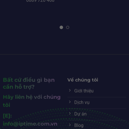
0889 720 468
Bất cứ điều gì bạn
Về chúng tôi
cần hỗ trợ?
Giới thiệu
Hãy liên hệ với chúng
Dịch vụ
tôi
Dự án
[E]:
info@iptime.com.vn
Blog