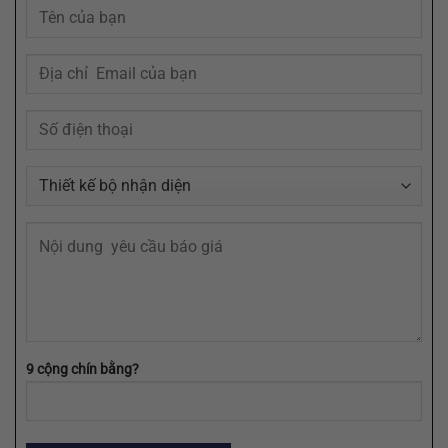
Logo
Trong
Của
Tâm
Bạn
Trí
Cần
Khách
Định
Hàng
Dạng
AI,
EPS,
SVG
9 cộng chín bằng?