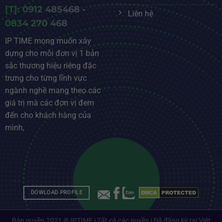
[T]: 0912 485468 -
Liên hệ
0834 270 468
IP TIME mong muốn xây
dựng cho mỗi đơn vị 1 bản
sắc thương hiệu riêng đặc
trưng cho từng lĩnh vực
ngành nghề mang theo các
giá trị mà các đơn vị đem
đến cho khách hàng của
mình,
DOWLOAD PROFILE
Bản quyền 2021 ® IPTIME | Tất cả các quyền | Đã đăng ký tại Việt